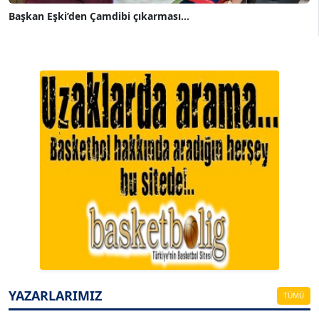
Başkan Eşki’den Çamdibi çıkarması...
A. BAHRİ VRESKALA
Köşe Yazarı
ESAT ERÇETİNGÖZ
Köşe Yazarı
YAZARLARIMIZ
TÜMÜ