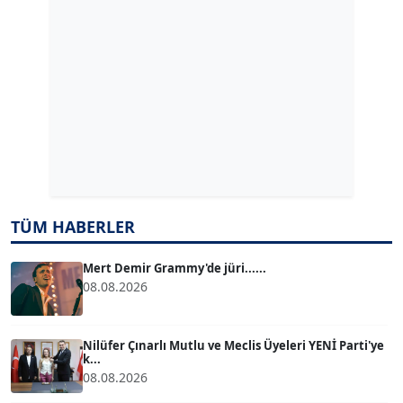
Köşe Yazarı
ERDAL İZGİ
Köşe Yazarı
Dr. ŞABAN ACARBAY
Köşe Yazarı
TÜM HABERLER
TUĞÇE TUĞSAVUL BAYSOY
T
Köşe Yazarı
Mert Demir Grammy'de jüri......
08.08.2026
ATİLLA KÖPRÜLÜOĞLU
Köşe Yazarı
Nilüfer Çınarlı Mutlu ve Meclis Üyeleri YENİ Parti'ye
k...
08.08.2026
BÜLENT GÜRLÜK