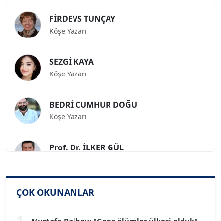
FİRDEVS TUNÇAY
Köşe Yazarı
SEZGİ KAYA
Köşe Yazarı
BEDRİ CUMHUR DOĞU
Köşe Yazarı
Prof. Dr. İLKER GÜL
Köşe Yazarı
SİNAN GENÇ
ÇOK OKUNANLAR
Köşe Yazarı
1
Mustafa Balbay: "Genç ölümler ülkesi olduk"