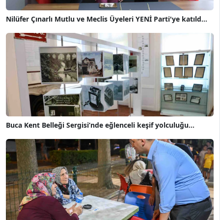
Nilüfer Çınarlı Mutlu ve Meclis Üyeleri YENİ Parti'ye katıld...
Buca Kent Belleği Sergisi’nde eğlenceli keşif yolculuğu...