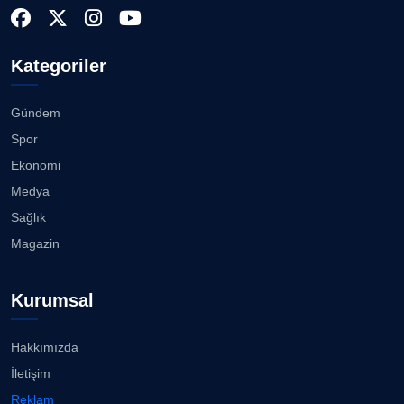
Bahadır Kul: Deniz kenarında en güçlü, en sağlam
stadı ...
07.08.2026
Doç. Dr. LEVENT KÖSTEM
D
Kategoriler
Köşe Yazarı
Karşıyaka'da sokaklar çocuk sesleriye yankılandı...
07.08.2026
Gündem
CAN BARHAN
Spor
Köşe Yazarı
“Bana bir kez bak” İzmir Hilltown'da ilgi görüyor......
Ekonomi
07.08.2026
Medya
Prof. Dr. SEYHAN HASIRCI
Sağlık
Köşe Yazarı
Ayşegül, beyaz bikinisiyle göz doldurdu!...
Magazin
06.08.2026
Prof. Dr. YAVUZ TAŞKIRAN
Kurumsal
Köşe Yazarı
3 milyon Euroluk düğünle evlendiler...
06.08.2026
Hakkımızda
ERDOGAN ARIPINAR
İletişim
Köşe Yazarı
İzmir’in simge yapısı Cihan Palas yeniden hayat
Reklam