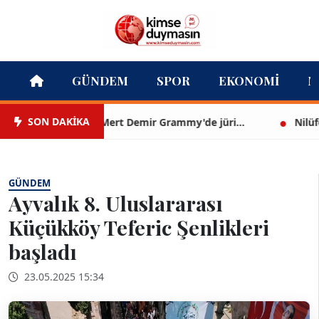
GÜNDEM
SPOR
EKONOMI
M
SON DAKİKA
Mert Demir Grammy'de jüri...
Nilüfer Çın
GÜNDEM
Ayvalık 8. Uluslararası
Küçükköy Teferic Şenlikleri
başladı
23.05.2025 15:34