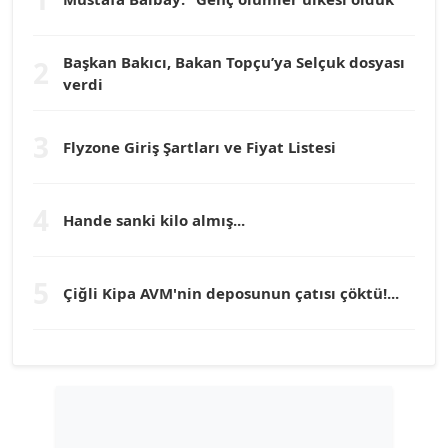
Dr. HAKAN TARTAN
Köşe Yazarı
Başkan Bakıcı, Bakan Topçu’ya Selçuk dosyası
2
verdi
Prof. Dr. YÜCEL OCAK
Köşe Yazarı
3
Flyzone Giriş Şartları ve Fiyat Listesi
TEOMAN GÜRAY
Köşe Yazarı
4
Hande sanki kilo almış...
TUNÇ AFŞAR
5
Köşe Yazarı
Çiğli Kipa AVM'nin deposunun çatısı çöktü!...
YILMAZ DURMAZ
Köşe Yazarı
GÜLPERİ ALTUN KILIÇ