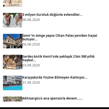
ATİLLA KÖPRÜLÜOĞLU
Köşe Yazarı
3 milyon Euroluk düğünle evlendiler...
06.08.2026
BÜLENT GÜRLÜK
Köşe Yazarı
İzmir’in simge yapısı Cihan Palas yeniden hayat
buluyor...
06.08.2026
MERT ERBOY
Köşe Yazarı
Sardes Antik Kenti’nde yaklaşık 2 bin 500 yıllık
heykel...
03.08.2026
BÜLENT SAĞLAM
B
Köşe Yazarı
Karşıyaka’da Yüzme Bilmeyen Kalmıyor...
01.08.2026
SEVGİ MOLVA
Köşe Yazarı
Akhisargücü ana sponsorla devam......
29.07.2026
Prof. Dr. BİLGE DONUK