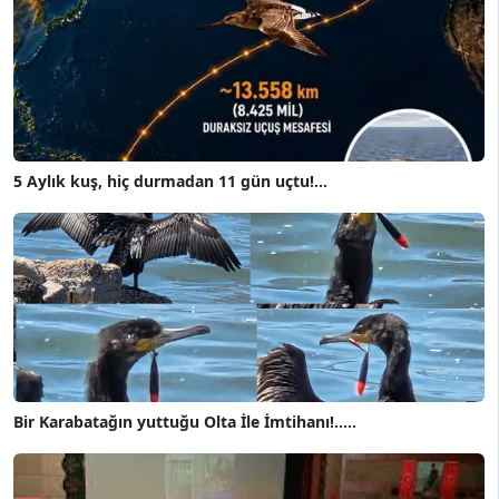
5 Aylık kuş, hiç durmadan 11 gün uçtu!...
Bir Karabatağın yuttuğu Olta İle İmtihanı!.....