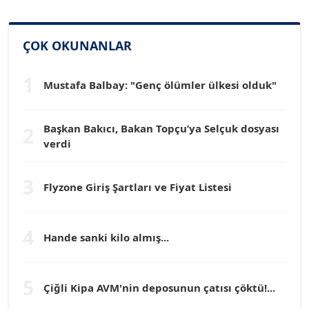
SİNAN GENÇ
Köşe Yazarı
ÇOK OKUNANLAR
1
Mustafa Balbay: "Genç ölümler ülkesi olduk"
Dr. HAKAN TARTAN
Köşe Yazarı
Başkan Bakıcı, Bakan Topçu’ya Selçuk dosyası
2
verdi
Prof. Dr. YÜCEL OCAK
Köşe Yazarı
3
Flyzone Giriş Şartları ve Fiyat Listesi
TEOMAN GÜRAY
Köşe Yazarı
4
Hande sanki kilo almış...
TUNÇ AFŞAR
5
Köşe Yazarı
Çiğli Kipa AVM'nin deposunun çatısı çöktü!...