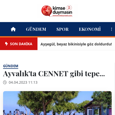
GÜNDEM
SPOR
EKONOMI
M
SON DAKİKA
Ayşegül, beyaz bikinisiyle göz doldurdu!
GÜNDEM
Ayvalık'ta CENNET gibi tepe...
04.04.2023 11:13