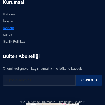
Kurumsal
Köşe Yazarı
İzmirli müzisyen, koro şefi Almanya’da popüler
oldu......
23.07.2026
Hakkımızda
ERDOGAN ARIPINAR
İletişim
Köşe Yazarı
Anne kız şıklık yarışında......
Reklam
23.07.2026
Künye
A. BAHRİ VRESKALA
Gizlilik Politikası
Köşe Yazarı
Kuzey Başol, 239 sporcu arasından 8. oldu...
21.07.2026
Bülten Aboneliği
ESAT ERÇETİNGÖZ
Köşe Yazarı
Deniz ve güneşin tadını çıkarıyor......
Önemli gelişmeleri kaçırmamak için e-bültene kaydolun.
21.07.2026
FİRDEVS TUNÇAY
GÖNDER
Köşe Yazarı
SEZGİ KAYA
© 2026
Kimse Duymasın
. Tüm hakları saklıdır.
Köşe Yazarı