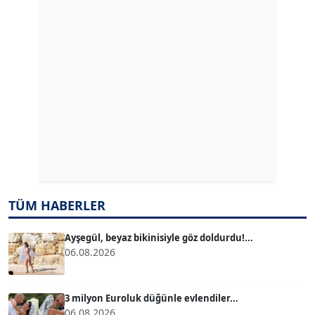
GÜLPERİ ALTUN KILIÇ
Köşe Yazarı
ERDAL İZGİ
Köşe Yazarı
Dr. ŞABAN ACARBAY
Köşe Yazarı
TUĞÇE TUĞSAVUL BAYSOY
TÜM HABERLER
T
Köşe Yazarı
Ayşegül, beyaz bikinisiyle göz doldurdu!...
06.08.2026
ATİLLA KÖPRÜLÜOĞLU
Köşe Yazarı
3 milyon Euroluk düğünle evlendiler...
06.08.2026