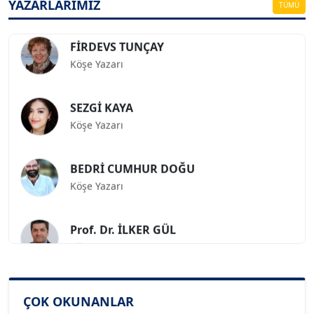
YAZARLARIMIZ
TÜMÜ
FİRDEVS TUNÇAY
Köşe Yazarı
SEZGİ KAYA
Köşe Yazarı
BEDRİ CUMHUR DOĞU
Köşe Yazarı
Prof. Dr. İLKER GÜL
Köşe Yazarı
SİNAN GENÇ
Köşe Yazarı
ÇOK OKUNANLAR