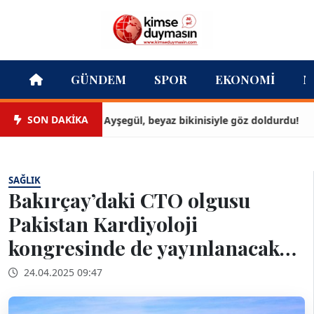
GÜNDEM
SPOR
EKONOMI
M
SON DAKİKA
Ayşegül, beyaz bikinisiyle göz doldurdu!
SAĞLIK
Bakırçay’daki CTO olgusu
Pakistan Kardiyoloji
kongresinde de yayınlanacak…
24.04.2025 09:47