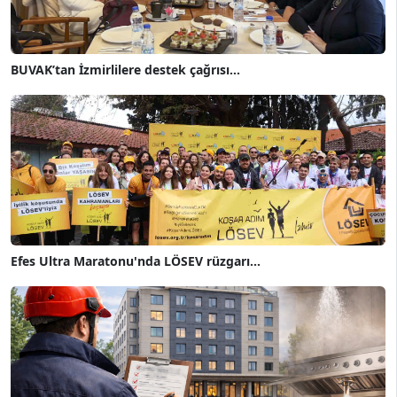
BUVAK’tan İzmirlilere destek çağrısı...
Efes Ultra Maratonu'nda LÖSEV rüzgarı...