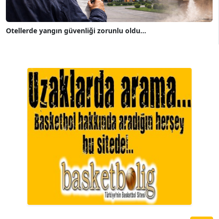
Otellerde yangın güvenliği zorunlu oldu...
A. BAHRİ VRESKALA
Köşe Yazarı
ESAT ERÇETİNGÖZ
Köşe Yazarı