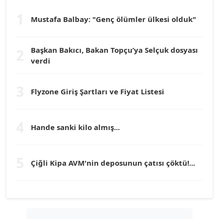
1
Dr. HAKAN TARTAN
Mustafa Balbay: "Genç ölümler ülkesi olduk"
Köşe Yazarı
Başkan Bakıcı, Bakan Topçu’ya Selçuk dosyası
2
Prof. Dr. YÜCEL OCAK
verdi
Köşe Yazarı
3
Flyzone Giriş Şartları ve Fiyat Listesi
TEOMAN GÜRAY
Köşe Yazarı
4
Hande sanki kilo almış...
TUNÇ AFŞAR
Köşe Yazarı
5
Çiğli Kipa AVM'nin deposunun çatısı çöktü!...
YILMAZ DURMAZ
Köşe Yazarı