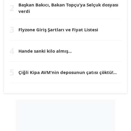
Başkan Bakıcı, Bakan Topçu’ya Selçuk dosyası
2
verdi
Prof. Dr. YÜCEL OCAK
Köşe Yazarı
3
Flyzone Giriş Şartları ve Fiyat Listesi
TEOMAN GÜRAY
4
Köşe Yazarı
Hande sanki kilo almış...
TUNÇ AFŞAR
5
Çiğli Kipa AVM'nin deposunun çatısı çöktü!...
Köşe Yazarı
YILMAZ DURMAZ
Köşe Yazarı
GÜLPERİ ALTUN KILIÇ
Köşe Yazarı