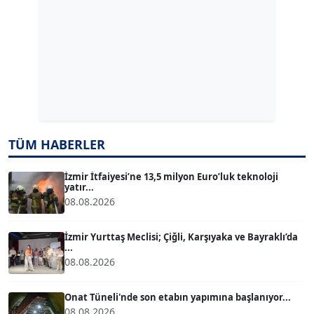
ERDAL İZGİ
Köşe Yazarı
Dr. ŞABAN ACARBAY
Köşe Yazarı
TÜM HABERLER
TUĞÇE TUĞSAVUL BAYSOY
T
Köşe Yazarı
İzmir İtfaiyesi’ne 13,5 milyon Euro’luk teknoloji
yatır...
08.08.2026
ATİLLA KÖPRÜLÜOĞLU
Köşe Yazarı
İzmir Yurttaş Meclisi; Çiğli, Karşıyaka ve Bayraklı’da
...
08.08.2026
BÜLENT GÜRLÜK
Köşe Yazarı
Onat Tüneli'nde son etabın yapımına başlanıyor...
08.08.2026