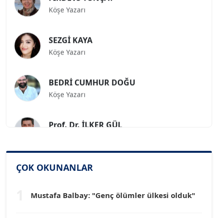
Köşe Yazarı
SEZGİ KAYA
Köşe Yazarı
BEDRİ CUMHUR DOĞU
Köşe Yazarı
Prof. Dr. İLKER GÜL
Köşe Yazarı
SİNAN GENÇ
ÇOK OKUNANLAR
Köşe Yazarı
1
Mustafa Balbay: "Genç ölümler ülkesi olduk"
Dr. HAKAN TARTAN
Köşe Yazarı