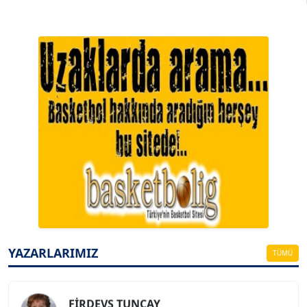
A. BAHRİ VRESKALA
Köşe Yazarı
ESAT ERÇETİNGÖZ
YAZARLARIMIZ
Köşe Yazarı
TÜMÜ
FİRDEVS TUNÇAY