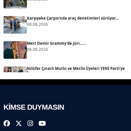
MERT ERBOY
Köşe Yazarı
Karşıyaka Çarşısı’nda araç denetimleri sürüyor...
08.08.2026
BÜLENT SAĞLAM
B
Köşe Yazarı
Mert Demir Grammy'de jüri......
08.08.2026
SEVGİ MOLVA
Köşe Yazarı
Nilüfer Çınarlı Mutlu ve Meclis Üyeleri YENİ Parti'ye
k...
08.08.2026
Prof. Dr. BİLGE DONUK
Köşe Yazarı
Buca Kent Belleği Sergisi’nde eğlenceli keşif
yolculuğu...
08.08.2026
KİMSE DUYMASIN
AVNİ ERBOY
Köşe Yazarı
Başkan Eşki’den Çamdibi çıkarması...
08.08.2026