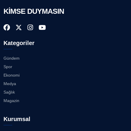
23.07.2026
AVNİ ERBOY
KİMSE DUYMASIN
Köşe Yazarı
Bisikletçiler Gömeç'te bisiklet festivalinde
buluşacak ...
23.07.2026
Doç. Dr. LEVENT KÖSTEM
D
Kategoriler
Köşe Yazarı
İzmirli müzisyen, koro şefi Almanya’da popüler
oldu......
23.07.2026
Gündem
CAN BARHAN
Spor
Köşe Yazarı
Anne kız şıklık yarışında......
Ekonomi
23.07.2026
Medya
Prof. Dr. SEYHAN HASIRCI
Sağlık
Köşe Yazarı
Kuzey Başol, 239 sporcu arasından 8. oldu...
Magazin
21.07.2026
Prof. Dr. YAVUZ TAŞKIRAN
Kurumsal
Köşe Yazarı
Deniz ve güneşin tadını çıkarıyor......
21.07.2026