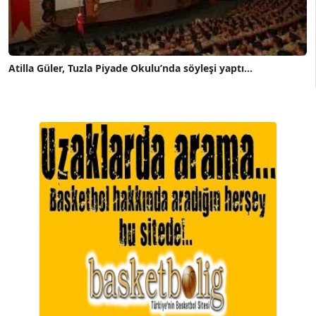
Atilla Güler, Tuzla Piyade Okulu’nda söyleşi yaptı...
A. BAHRİ VRESKALA
Köşe Yazarı
ESAT ERÇETİNGÖZ