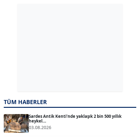
GÜLPERİ ALTUN KILIÇ
Köşe Yazarı
ERDAL İZGİ
Köşe Yazarı
Dr. ŞABAN ACARBAY
Köşe Yazarı
TUĞÇE TUĞSAVUL BAYSOY
TÜM HABERLER
T
Köşe Yazarı
Sardes Antik Kenti’nde yaklaşık 2 bin 500 yıllık
heykel...
ATİLLA KÖPRÜLÜOĞLU
03.08.2026
Köşe Yazarı