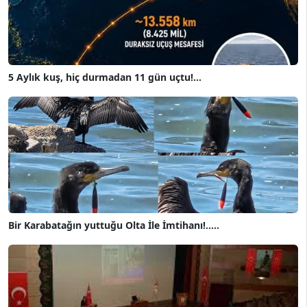
5 Aylık kuş, hiç durmadan 11 gün uçtu!...
Bir Karabatağın yuttuğu Olta İle İmtihanı!.....