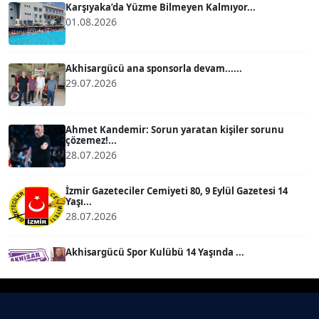
Karşıyaka’da Yüzme Bilmeyen Kalmıyor...
01.08.2026
BÜLENT GÜRLÜK
Köşe Yazarı
Akhisargücü ana sponsorla devam......
29.07.2026
MERT ERBOY
Köşe Yazarı
Ahmet Kandemir: Sorun yaratan kişiler sorunu
çözemez!...
28.07.2026
BÜLENT SAĞLAM
B
Köşe Yazarı
İzmir Gazeteciler Cemiyeti 80, 9 Eylül Gazetesi 14
Yaşı...
28.07.2026
SEVGİ MOLVA
Köşe Yazarı
Akhisargücü Spor Kulübü 14 Yaşında ...
27.07.2026
Prof. Dr. BİLGE DONUK
Köşe Yazarı
"Gazeteci kamu adına görev yapar!"...