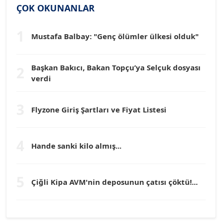
Köşe Yazarı
ÇOK OKUNANLAR
1
Dr. HAKAN TARTAN
Mustafa Balbay: "Genç ölümler ülkesi olduk"
Köşe Yazarı
Başkan Bakıcı, Bakan Topçu’ya Selçuk dosyası
2
verdi
Prof. Dr. YÜCEL OCAK
Köşe Yazarı
3
Flyzone Giriş Şartları ve Fiyat Listesi
TEOMAN GÜRAY
Köşe Yazarı
4
Hande sanki kilo almış...
TUNÇ AFŞAR
5
Köşe Yazarı
Çiğli Kipa AVM'nin deposunun çatısı çöktü!...
YILMAZ DURMAZ
Köşe Yazarı