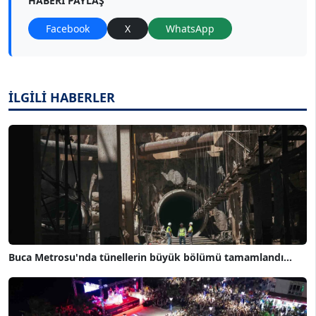
HABERI PAYLAŞ
Facebook
X
WhatsApp
İLGİLİ HABERLER
Buca Metrosu'nda tünellerin büyük bölümü tamamlandı...