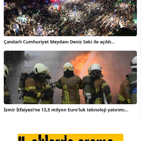
Çandarlı Cumhuriyet Meydanı Deniz Seki ile açıldı...
İzmir İtfaiyesi’ne 13,5 milyon Euro’luk teknoloji yatırımı...