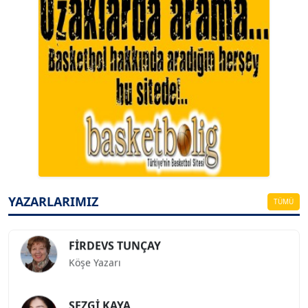
A. BAHRİ VRESKALA
Köşe Yazarı
ESAT ERÇETİNGÖZ
Köşe Yazarı
YAZARLARIMIZ
TÜMÜ
FİRDEVS TUNÇAY
Köşe Yazarı
SEZGİ KAYA