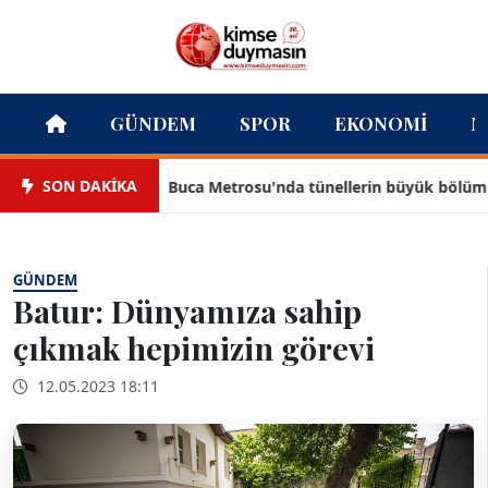
GÜNDEM
SPOR
EKONOMI
M
SON DAKİKA
Buca Metrosu'nda tünellerin büyük bölümü ta
GÜNDEM
Batur: Dünyamıza sahip
çıkmak hepimizin görevi
12.05.2023 18:11