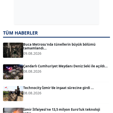
Dr. ŞABAN ACARBAY
Köşe Yazarı
TUĞÇE TUĞSAVUL BAYSOY
TÜM HABERLER
T
Köşe Yazarı
Buca Metrosu'nda tünellerin büyük bölümü
tamamlandı...
ATİLLA KÖPRÜLÜOĞLU
09.08.2026
Köşe Yazarı
Çandarlı Cumhuriyet Meydanı Deniz Seki ile açıldı...
08.08.2026
BÜLENT GÜRLÜK
Köşe Yazarı
Technocity İzmir'de inşaat sürecine girdi ...
08.08.2026
MERT ERBOY
Köşe Yazarı
İzmir İtfaiyesi’ne 13,5 milyon Euro’luk teknoloji