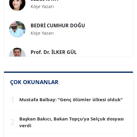
Köşe Yazarı
BEDRİ CUMHUR DOĞU
Köşe Yazarı
Prof. Dr. İLKER GÜL
Köşe Yazarı
SİNAN GENÇ
Köşe Yazarı
ÇOK OKUNANLAR
1
Dr. HAKAN TARTAN
Mustafa Balbay: "Genç ölümler ülkesi olduk"
Köşe Yazarı
Başkan Bakıcı, Bakan Topçu’ya Selçuk dosyası
2
verdi
Prof. Dr. YÜCEL OCAK
Köşe Yazarı