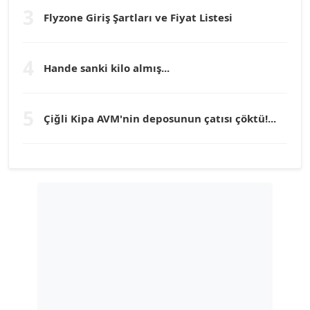
3
Flyzone Giriş Şartları ve Fiyat Listesi
TEOMAN GÜRAY
Köşe Yazarı
4
Hande sanki kilo almış...
TUNÇ AFŞAR
5
Köşe Yazarı
Çiğli Kipa AVM'nin deposunun çatısı çöktü!...
YILMAZ DURMAZ
Köşe Yazarı
GÜLPERİ ALTUN KILIÇ
Köşe Yazarı
ERDAL İZGİ
Köşe Yazarı