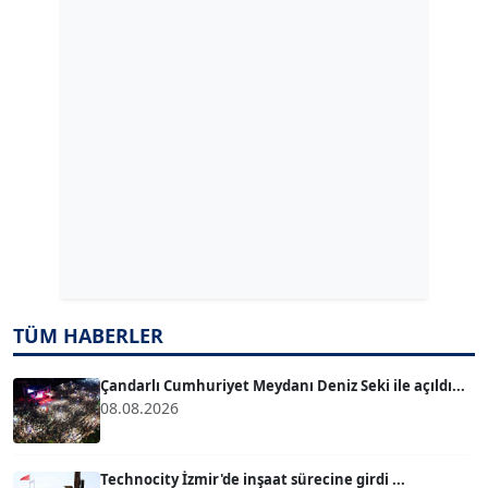
GÜLPERİ ALTUN KILIÇ
Köşe Yazarı
ERDAL İZGİ
Köşe Yazarı
Dr. ŞABAN ACARBAY
Köşe Yazarı
TUĞÇE TUĞSAVUL BAYSOY
TÜM HABERLER
T
Köşe Yazarı
Çandarlı Cumhuriyet Meydanı Deniz Seki ile açıldı...
08.08.2026
ATİLLA KÖPRÜLÜOĞLU
Köşe Yazarı
Technocity İzmir'de inşaat sürecine girdi ...