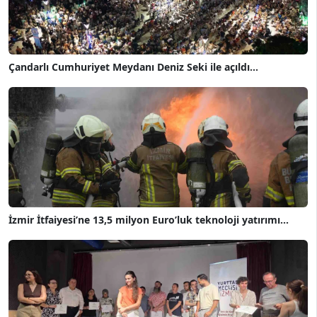
Çandarlı Cumhuriyet Meydanı Deniz Seki ile açıldı...
İzmir İtfaiyesi’ne 13,5 milyon Euro’luk teknoloji yatırımı...