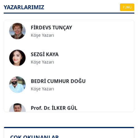
Köşe Yazarı
YAZARLARIMIZ
TÜMÜ
FİRDEVS TUNÇAY
Köşe Yazarı
SEZGİ KAYA
Köşe Yazarı
BEDRİ CUMHUR DOĞU
Köşe Yazarı
Prof. Dr. İLKER GÜL
Köşe Yazarı
SİNAN GENÇ
Köşe Yazarı
ÇOK OKUNANLAR