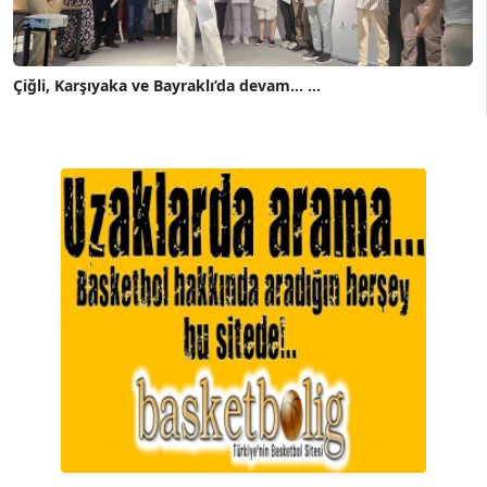
Çiğli, Karşıyaka ve Bayraklı’da devam... ...
A. BAHRİ VRESKALA
Köşe Yazarı
ESAT ERÇETİNGÖZ