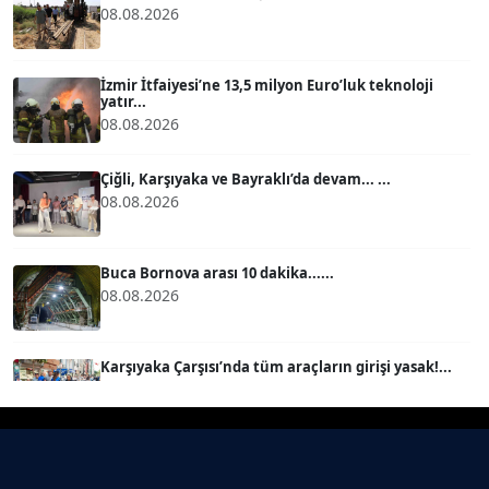
08.08.2026
BÜLENT GÜRLÜK
Köşe Yazarı
İzmir İtfaiyesi’ne 13,5 milyon Euro’luk teknoloji
yatır...
MERT ERBOY
08.08.2026
Köşe Yazarı
Çiğli, Karşıyaka ve Bayraklı’da devam... ...
08.08.2026
BÜLENT SAĞLAM
B
Köşe Yazarı
Buca Bornova arası 10 dakika......
08.08.2026
SEVGİ MOLVA
Köşe Yazarı
Karşıyaka Çarşısı’nda tüm araçların girişi yasak!...
08.08.2026
Prof. Dr. BİLGE DONUK
Köşe Yazarı
Mert Demir Grammy'de jüri......
08.08.2026