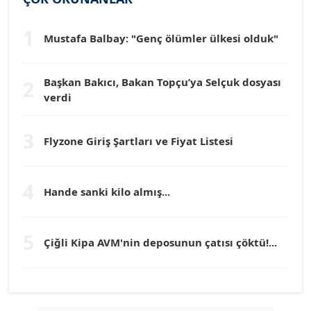
1
Dr. HAKAN TARTAN
Mustafa Balbay: "Genç ölümler ülkesi olduk"
Köşe Yazarı
Başkan Bakıcı, Bakan Topçu’ya Selçuk dosyası
2
Prof. Dr. YÜCEL OCAK
verdi
Köşe Yazarı
3
Flyzone Giriş Şartları ve Fiyat Listesi
TEOMAN GÜRAY
Köşe Yazarı
4
Hande sanki kilo almış...
TUNÇ AFŞAR
Köşe Yazarı
5
Çiğli Kipa AVM'nin deposunun çatısı çöktü!...
YILMAZ DURMAZ
Köşe Yazarı