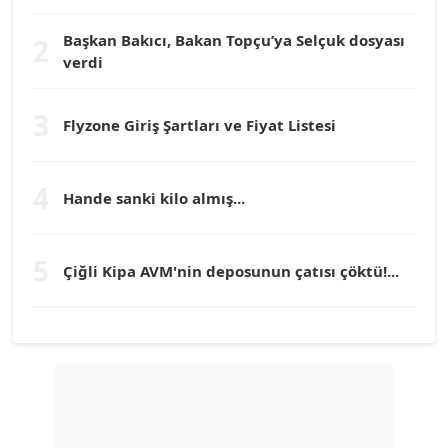
Köşe Yazarı
Başkan Bakıcı, Bakan Topçu’ya Selçuk dosyası
2
verdi
Prof. Dr. YÜCEL OCAK
Köşe Yazarı
3
Flyzone Giriş Şartları ve Fiyat Listesi
TEOMAN GÜRAY
Köşe Yazarı
4
Hande sanki kilo almış...
TUNÇ AFŞAR
5
Köşe Yazarı
Çiğli Kipa AVM'nin deposunun çatısı çöktü!...
YILMAZ DURMAZ
Köşe Yazarı
GÜLPERİ ALTUN KILIÇ
Köşe Yazarı