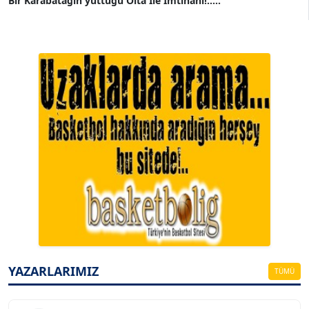
Bir Karabatağın yuttuğu Olta İle İmtihanı!.....
A. BAHRİ VRESKALA
Köşe Yazarı
ESAT ERÇETİNGÖZ
Köşe Yazarı
YAZARLARIMIZ
TÜMÜ
FİRDEVS TUNÇAY