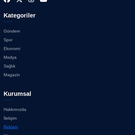
03.08.2026
Doç. Dr. LEVENT KÖSTEM
D
Kategoriler
Köşe Yazarı
Karşıyaka’da Yüzme Bilmeyen Kalmıyor...
01.08.2026
Gündem
CAN BARHAN
Spor
Köşe Yazarı
Akhisargücü ana sponsorla devam......
Ekonomi
29.07.2026
Medya
Prof. Dr. SEYHAN HASIRCI
Sağlık
Köşe Yazarı
Ahmet Kandemir: Sorun yaratan kişiler sorunu
Magazin
çözemez!...
28.07.2026
Prof. Dr. YAVUZ TAŞKIRAN
Kurumsal
Köşe Yazarı
İzmir Gazeteciler Cemiyeti 80, 9 Eylül Gazetesi 14
Yaşı...
28.07.2026
Hakkımızda
ERDOGAN ARIPINAR
İletişim
Köşe Yazarı
Akhisargücü Spor Kulübü 14 Yaşında ...
Reklam
27.07.2026