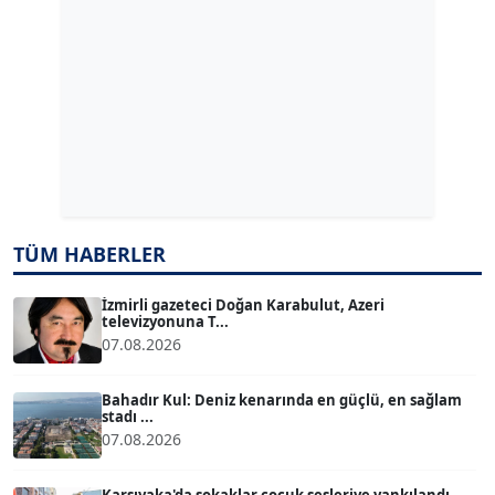
ERDAL İZGİ
Köşe Yazarı
Dr. ŞABAN ACARBAY
Köşe Yazarı
TÜM HABERLER
TUĞÇE TUĞSAVUL BAYSOY
T
Köşe Yazarı
İzmirli gazeteci Doğan Karabulut, Azeri
televizyonuna T...
07.08.2026
ATİLLA KÖPRÜLÜOĞLU
Köşe Yazarı
Bahadır Kul: Deniz kenarında en güçlü, en sağlam
stadı ...
07.08.2026
BÜLENT GÜRLÜK
Köşe Yazarı
Karşıyaka'da sokaklar çocuk sesleriye yankılandı...