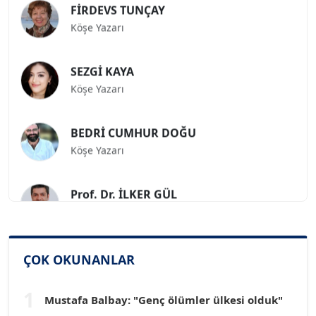
Köşe Yazarı
SEZGİ KAYA
Köşe Yazarı
BEDRİ CUMHUR DOĞU
Köşe Yazarı
Prof. Dr. İLKER GÜL
Köşe Yazarı
SİNAN GENÇ
ÇOK OKUNANLAR
Köşe Yazarı
1
Mustafa Balbay: "Genç ölümler ülkesi olduk"
Dr. HAKAN TARTAN