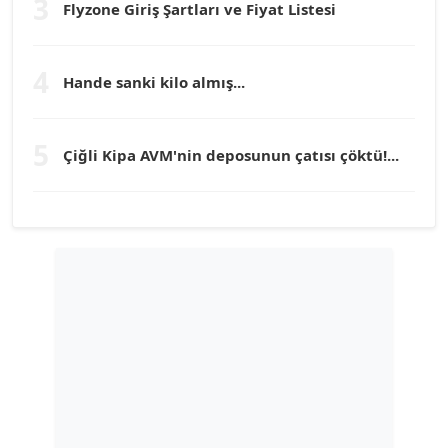
3
Flyzone Giriş Şartları ve Fiyat Listesi
TEOMAN GÜRAY
Köşe Yazarı
4
Hande sanki kilo almış...
TUNÇ AFŞAR
5
Çiğli Kipa AVM'nin deposunun çatısı çöktü!...
Köşe Yazarı
YILMAZ DURMAZ
Köşe Yazarı
GÜLPERİ ALTUN KILIÇ
Köşe Yazarı
ERDAL İZGİ
Köşe Yazarı