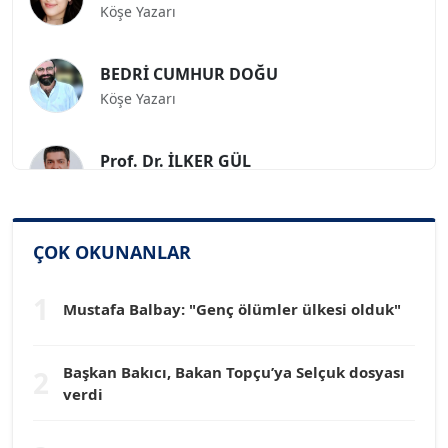
BEDRİ CUMHUR DOĞU
Köşe Yazarı
Prof. Dr. İLKER GÜL
Köşe Yazarı
SİNAN GENÇ
ÇOK OKUNANLAR
Köşe Yazarı
1
Mustafa Balbay: "Genç ölümler ülkesi olduk"
Dr. HAKAN TARTAN
Köşe Yazarı
Başkan Bakıcı, Bakan Topçu’ya Selçuk dosyası
2
verdi
Prof. Dr. YÜCEL OCAK
Köşe Yazarı