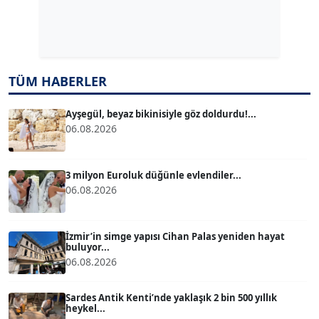
Dr. ŞABAN ACARBAY
Köşe Yazarı
TÜM HABERLER
TUĞÇE TUĞSAVUL BAYSOY
T
Köşe Yazarı
Ayşegül, beyaz bikinisiyle göz doldurdu!...
06.08.2026
ATİLLA KÖPRÜLÜOĞLU
Köşe Yazarı
3 milyon Euroluk düğünle evlendiler...
06.08.2026
BÜLENT GÜRLÜK
Köşe Yazarı
İzmir’in simge yapısı Cihan Palas yeniden hayat
buluyor...
06.08.2026
MERT ERBOY
Köşe Yazarı
Sardes Antik Kenti’nde yaklaşık 2 bin 500 yıllık
heykel...