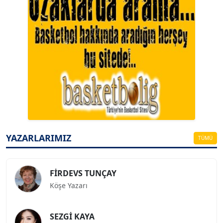
A. BAHRİ VRESKALA
Köşe Yazarı
ESAT ERÇETİNGÖZ
Köşe Yazarı
YAZARLARIMIZ
TÜMÜ
FİRDEVS TUNÇAY
Köşe Yazarı
SEZGİ KAYA
Köşe Yazarı