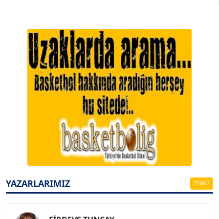
A. BAHRİ VRESKALA
Köşe Yazarı
ESAT ERÇETİNGÖZ
Köşe Yazarı
YAZARLARIMIZ
TÜMÜ
FİRDEVS TUNÇAY