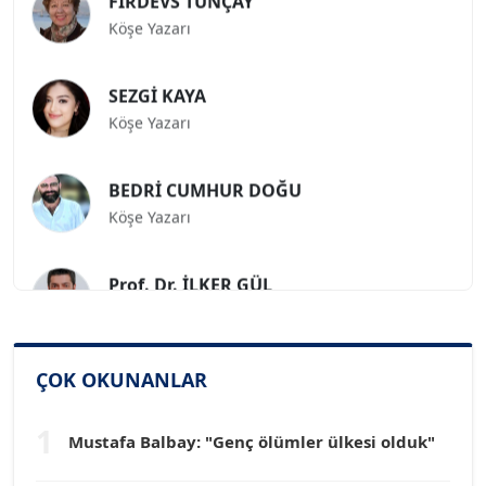
Köşe Yazarı
SEZGİ KAYA
Köşe Yazarı
BEDRİ CUMHUR DOĞU
Köşe Yazarı
Prof. Dr. İLKER GÜL
Köşe Yazarı
SİNAN GENÇ
ÇOK OKUNANLAR
Köşe Yazarı
1
Mustafa Balbay: "Genç ölümler ülkesi olduk"
Dr. HAKAN TARTAN
Köşe Yazarı