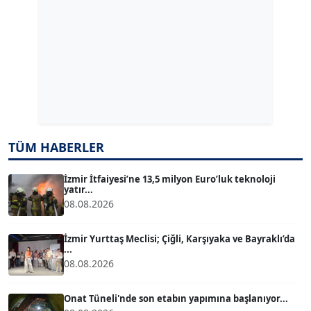
ERDAL İZGİ
Köşe Yazarı
Dr. ŞABAN ACARBAY
Köşe Yazarı
TÜM HABERLER
TUĞÇE TUĞSAVUL BAYSOY
T
Köşe Yazarı
İzmir İtfaiyesi’ne 13,5 milyon Euro’luk teknoloji
yatır...
08.08.2026
ATİLLA KÖPRÜLÜOĞLU
Köşe Yazarı
İzmir Yurttaş Meclisi; Çiğli, Karşıyaka ve Bayraklı’da
...
08.08.2026
BÜLENT GÜRLÜK
Köşe Yazarı
Onat Tüneli'nde son etabın yapımına başlanıyor...