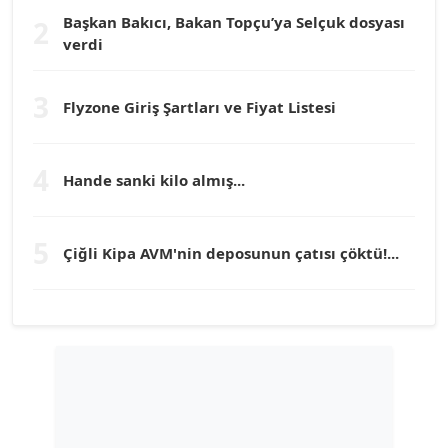
Başkan Bakıcı, Bakan Topçu’ya Selçuk dosyası
2
verdi
Prof. Dr. YÜCEL OCAK
Köşe Yazarı
3
Flyzone Giriş Şartları ve Fiyat Listesi
TEOMAN GÜRAY
Köşe Yazarı
4
Hande sanki kilo almış...
TUNÇ AFŞAR
5
Çiğli Kipa AVM'nin deposunun çatısı çöktü!...
Köşe Yazarı
YILMAZ DURMAZ
Köşe Yazarı
GÜLPERİ ALTUN KILIÇ
Köşe Yazarı