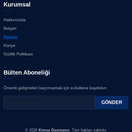
Köşe Yazarı
Kurumsal
Bahadır Kul: Deniz kenarında en güçlü, en sağlam
stadı ...
07.08.2026
Hakkımızda
ERDOGAN ARIPINAR
İletişim
Köşe Yazarı
Karşıyaka'da sokaklar çocuk sesleriye yankılandı...
Reklam
07.08.2026
Künye
A. BAHRİ VRESKALA
Gizlilik Politikası
Köşe Yazarı
“Bana bir kez bak” İzmir Hilltown'da ilgi görüyor......
07.08.2026
Bülten Aboneliği
ESAT ERÇETİNGÖZ
Köşe Yazarı
Ayşegül, beyaz bikinisiyle göz doldurdu!...
Önemli gelişmeleri kaçırmamak için e-bültene kaydolun.
06.08.2026
FİRDEVS TUNÇAY
GÖNDER
Köşe Yazarı
SEZGİ KAYA
© 2026
Kimse Duymasın
. Tüm hakları saklıdır.
Köşe Yazarı