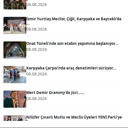
ATİLLA KÖPRÜLÜOĞLU
08.08.2026
Köşe Yazarı
İzmir Yurttaş Meclisi; Çiğli, Karşıyaka ve Bayraklı’da
...
BÜLENT GÜRLÜK
08.08.2026
Köşe Yazarı
Onat Tüneli'nde son etabın yapımına başlanıyor...
08.08.2026
MERT ERBOY
Köşe Yazarı
Karşıyaka Çarşısı’nda araç denetimleri sürüyor...
08.08.2026
BÜLENT SAĞLAM
B
Köşe Yazarı
Mert Demir Grammy'de jüri......
08.08.2026
SEVGİ MOLVA
Köşe Yazarı
Nilüfer Çınarlı Mutlu ve Meclis Üyeleri YENİ Parti'ye
k...
08.08.2026