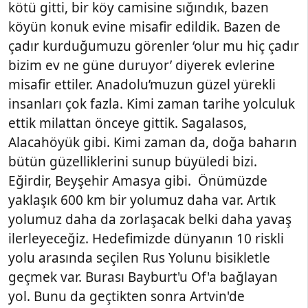
kötü gitti, bir köy camisine sığındık, bazen
köyün konuk evine misafir edildik. Bazen de
çadır kurduğumuzu görenler ‘olur mu hiç çadır
bizim ev ne güne duruyor’ diyerek evlerine
misafir ettiler. Anadolu’muzun güzel yürekli
insanları çok fazla. Kimi zaman tarihe yolculuk
ettik milattan önceye gittik. Sagalasos,
Alacahöyük gibi. Kimi zaman da, doğa baharın
bütün güzelliklerini sunup büyüledi bizi.
Eğirdir, Beyşehir Amasya gibi. Önümüzde
yaklaşık 600 km bir yolumuz daha var. Artık
yolumuz daha da zorlaşacak belki daha yavaş
ilerleyeceğiz. Hedefimizde dünyanın 10 riskli
yolu arasında seçilen Rus Yolunu bisikletle
geçmek var. Burası Bayburt'u Of'a bağlayan
yol. Bunu da geçtikten sonra Artvin'de