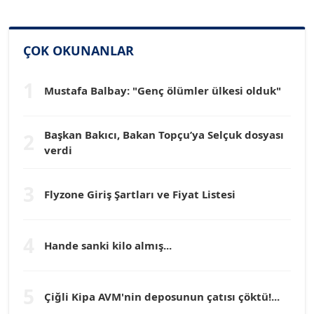
SİNAN GENÇ
Köşe Yazarı
ÇOK OKUNANLAR
1
Dr. HAKAN TARTAN
Mustafa Balbay: "Genç ölümler ülkesi olduk"
Köşe Yazarı
Başkan Bakıcı, Bakan Topçu’ya Selçuk dosyası
2
Prof. Dr. YÜCEL OCAK
verdi
Köşe Yazarı
3
Flyzone Giriş Şartları ve Fiyat Listesi
TEOMAN GÜRAY
Köşe Yazarı
4
Hande sanki kilo almış...
TUNÇ AFŞAR
Köşe Yazarı
5
Çiğli Kipa AVM'nin deposunun çatısı çöktü!...