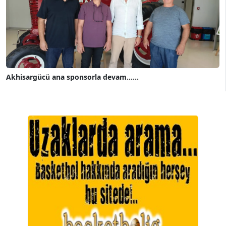
Akhisargücü ana sponsorla devam......
A. BAHRİ VRESKALA
Köşe Yazarı