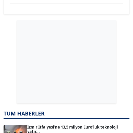
YILMAZ DURMAZ
Köşe Yazarı
GÜLPERİ ALTUN KILIÇ
Köşe Yazarı
ERDAL İZGİ
Köşe Yazarı
Dr. ŞABAN ACARBAY
Köşe Yazarı
TUĞÇE TUĞSAVUL BAYSOY
TÜM HABERLER
T
Köşe Yazarı
İzmir İtfaiyesi’ne 13,5 milyon Euro’luk teknoloji
yatır...