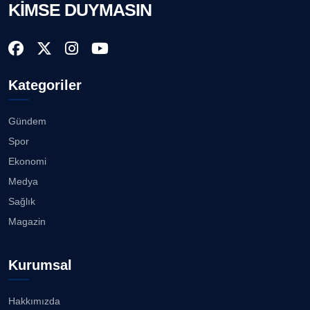
KİMSE DUYMASIN
AVNİ ERBOY
Köşe Yazarı
Nilüfer Çınarlı Mutlu ve Meclis Üyeleri YENİ Parti'ye
k...
08.08.2026
Doç. Dr. LEVENT KÖSTEM
D
Kategoriler
Köşe Yazarı
Buca Kent Belleği Sergisi’nde eğlenceli keşif
yolculuğu...
08.08.2026
Gündem
CAN BARHAN
Spor
Köşe Yazarı
Başkan Eşki’den Çamdibi çıkarması...
Ekonomi
08.08.2026
Medya
Prof. Dr. SEYHAN HASIRCI
Sağlık
Köşe Yazarı
Bostanlı ve Manda dereleri temizlendi...
Magazin
08.08.2026
Prof. Dr. YAVUZ TAŞKIRAN
Kurumsal
Köşe Yazarı
Alabay: Örgütte kırgınlıkları geride bırakacağız...
08.08.2026
Hakkımızda
ERDOGAN ARIPINAR