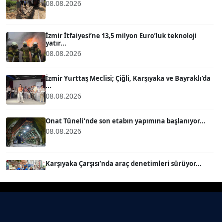
08.08.2026
BÜLENT GÜRLÜK
Köşe Yazarı
İzmir İtfaiyesi’ne 13,5 milyon Euro’luk teknoloji
yatır...
08.08.2026
MERT ERBOY
Köşe Yazarı
İzmir Yurttaş Meclisi; Çiğli, Karşıyaka ve Bayraklı’da
...
08.08.2026
BÜLENT SAĞLAM
B
Köşe Yazarı
Onat Tüneli'nde son etabın yapımına başlanıyor...
08.08.2026
SEVGİ MOLVA
Köşe Yazarı
Karşıyaka Çarşısı’nda araç denetimleri sürüyor...
08.08.2026
Prof. Dr. BİLGE DONUK
Köşe Yazarı
Mert Demir Grammy'de jüri......
08.08.2026