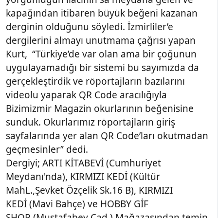
kapağından itibaren büyük beğeni kazanan
derginin olduğunu söyledi. İzmirliler’e
dergilerini almayı unutmama çağrısı yapan
Kurt, “Türkiye’de var olan ama bir çoğunun
uygulayamadığı bir sistemi bu sayımızda da
gerçekleştirdik ve röportajların bazılarını
videolu yaparak QR Code aracılığıyla
Bizimizmir Magazin okurlarının beğenisine
sunduk. Okurlarımız röportajların giriş
sayfalarında yer alan QR Code’ları okutmadan
geçmesinler” dedi.
Dergiyi; ARTI KİTABEVİ (Cumhuriyet
Meydanı'nda), KIRMIZI KEDİ (Kültür
MahL.,Şevket Özçelik Sk.16 B), KIRMIZI
KEDİ (Mavi Bahçe) ve HOBBY GİF
SHOP (Mustafabey Cad.) Mağazasından temin