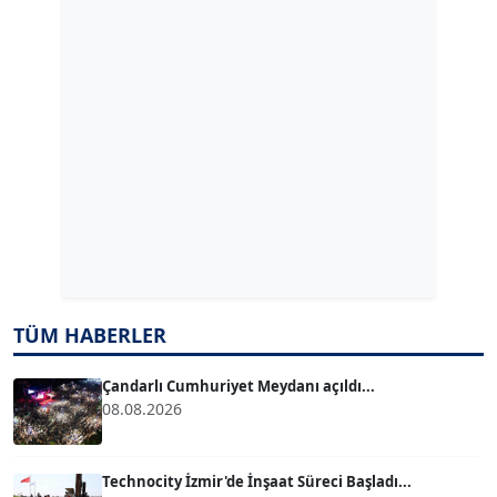
GÜLPERİ ALTUN KILIÇ
Köşe Yazarı
ERDAL İZGİ
Köşe Yazarı
Dr. ŞABAN ACARBAY
Köşe Yazarı
TUĞÇE TUĞSAVUL BAYSOY
TÜM HABERLER
T
Köşe Yazarı
Çandarlı Cumhuriyet Meydanı açıldı...
08.08.2026
ATİLLA KÖPRÜLÜOĞLU
Köşe Yazarı
Technocity İzmir'de İnşaat Süreci Başladı...