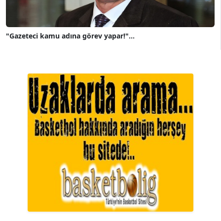
"Gazeteci kamu adına görev yapar!"...
A. BAHRİ VRESKALA
Köşe Yazarı
ESAT ERÇETİNGÖZ