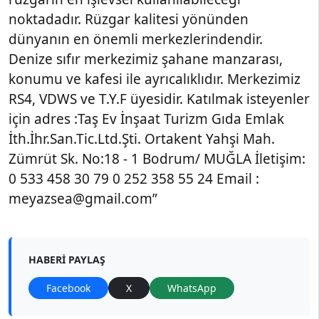
noktadadır. Rüzgar kalitesi yönünden
dünyanın en önemli merkezlerindendir.
Denize sıfır merkezimiz şahane manzarası,
konumu ve kafesi ile ayrıcalıklıdır. Merkezimiz
RS4, VDWS ve T.Y.F üyesidir. Katılmak isteyenler
için adres :Taş Ev İnşaat Turizm Gıda Emlak
İth.İhr.San.Tic.Ltd.Şti. Ortakent Yahşi Mah.
Zümrüt Sk. No:18 - 1 Bodrum/ MUĞLA İletişim:
0 533 458 30 79 0 252 358 55 24 Email :
meyazsea@gmail.com”
HABERI PAYLAŞ
Facebook
X
WhatsApp