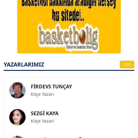
A. BAHRİ VRESKALA
Köşe Yazarı
ESAT ERÇETİNGÖZ
Köşe Yazarı
YAZARLARIMIZ
TÜMÜ
FİRDEVS TUNÇAY
Köşe Yazarı
SEZGİ KAYA
Köşe Yazarı
BEDRİ CUMHUR DOĞU