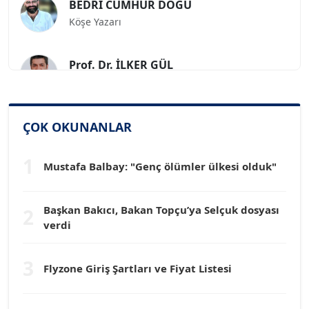
Köşe Yazarı
Prof. Dr. İLKER GÜL
Köşe Yazarı
SİNAN GENÇ
ÇOK OKUNANLAR
Köşe Yazarı
1
Mustafa Balbay: "Genç ölümler ülkesi olduk"
Dr. HAKAN TARTAN
Köşe Yazarı
Başkan Bakıcı, Bakan Topçu’ya Selçuk dosyası
2
verdi
Prof. Dr. YÜCEL OCAK
Köşe Yazarı
3
Flyzone Giriş Şartları ve Fiyat Listesi
TEOMAN GÜRAY