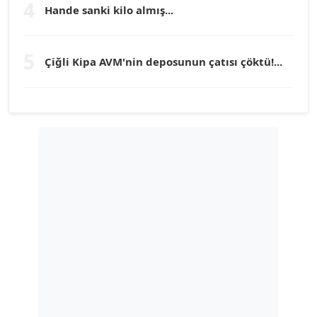
Köşe Yazarı
4
Hande sanki kilo almış...
TUNÇ AFŞAR
5
Çiğli Kipa AVM'nin deposunun çatısı çöktü!...
Köşe Yazarı
YILMAZ DURMAZ
Köşe Yazarı
GÜLPERİ ALTUN KILIÇ
Köşe Yazarı
ERDAL İZGİ
Köşe Yazarı
Dr. ŞABAN ACARBAY
Köşe Yazarı