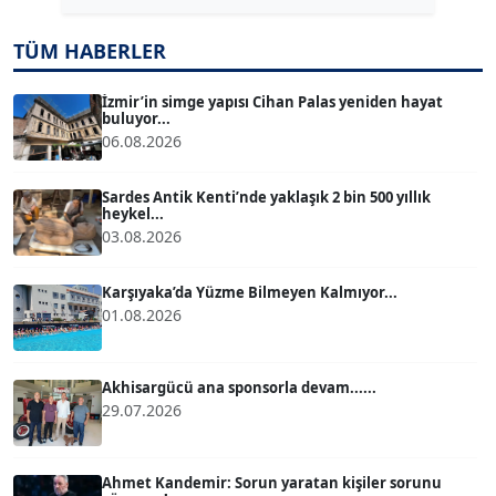
TÜM HABERLER
TUĞÇE TUĞSAVUL BAYSOY
T
Köşe Yazarı
İzmir’in simge yapısı Cihan Palas yeniden hayat
buluyor...
06.08.2026
ATİLLA KÖPRÜLÜOĞLU
Köşe Yazarı
Sardes Antik Kenti’nde yaklaşık 2 bin 500 yıllık
heykel...
03.08.2026
BÜLENT GÜRLÜK
Köşe Yazarı
Karşıyaka’da Yüzme Bilmeyen Kalmıyor...
01.08.2026
MERT ERBOY
Köşe Yazarı
Akhisargücü ana sponsorla devam......
29.07.2026
BÜLENT SAĞLAM
B
Köşe Yazarı
Ahmet Kandemir: Sorun yaratan kişiler sorunu