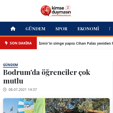
GÜNDEM
SPOR
EKONOMI
M
SON DAKİKA
İzmir’in simge yapısı Cihan Palas yeniden haya
GÜNDEM
Bodrum'da öğrenciler çok
mutlu
08.07.2021 14:37