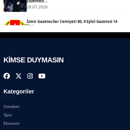
çözemez!...
28.07.2026
SEVGİ MOLVA
Köşe Yazarı
İzmir Gazeteciler Cemiyeti 80, 9 Eylül Gazetesi 14
Yaşı...
28.07.2026
Prof. Dr. BİLGE DONUK
Köşe Yazarı
Akhisargücü Spor Kulübü 14 Yaşında ...
27.07.2026
KİMSE DUYMASIN
AVNİ ERBOY
Köşe Yazarı
"Gazeteci kamu adına görev yapar!"...
23.07.2026
Doç. Dr. LEVENT KÖSTEM
D
Kategoriler
Köşe Yazarı
Bisikletçiler Gömeç'te bisiklet festivalinde
buluşacak ...
23.07.2026
Gündem
CAN BARHAN
Spor
Köşe Yazarı
İzmirli müzisyen, koro şefi Almanya’da popüler
Ekonomi
oldu......