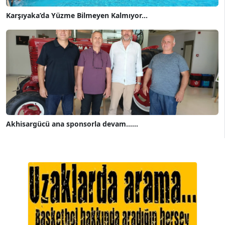
Karşıyaka’da Yüzme Bilmeyen Kalmıyor...
Akhisargücü ana sponsorla devam......