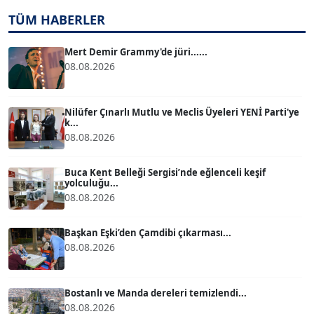
TÜM HABERLER
TUĞÇE TUĞSAVUL BAYSOY
T
Köşe Yazarı
Mert Demir Grammy'de jüri......
08.08.2026
ATİLLA KÖPRÜLÜOĞLU
Köşe Yazarı
Nilüfer Çınarlı Mutlu ve Meclis Üyeleri YENİ Parti'ye
k...
08.08.2026
BÜLENT GÜRLÜK
Köşe Yazarı
Buca Kent Belleği Sergisi’nde eğlenceli keşif
yolculuğu...
08.08.2026
MERT ERBOY
Köşe Yazarı
Başkan Eşki’den Çamdibi çıkarması...
08.08.2026
BÜLENT SAĞLAM
B
Köşe Yazarı
Bostanlı ve Manda dereleri temizlendi...
08.08.2026