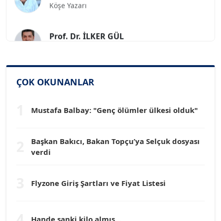
Prof. Dr. İLKER GÜL
Köşe Yazarı
SİNAN GENÇ
ÇOK OKUNANLAR
Köşe Yazarı
1
Mustafa Balbay: "Genç ölümler ülkesi olduk"
Dr. HAKAN TARTAN
Köşe Yazarı
Başkan Bakıcı, Bakan Topçu’ya Selçuk dosyası
2
verdi
Prof. Dr. YÜCEL OCAK
Köşe Yazarı
3
Flyzone Giriş Şartları ve Fiyat Listesi
TEOMAN GÜRAY
Köşe Yazarı
4
Hande sanki kilo almış...