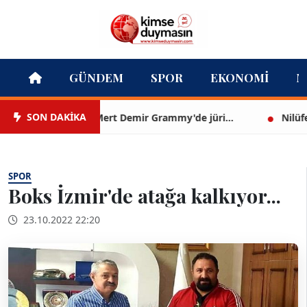
GÜNDEM
SPOR
EKONOMI
M
SON DAKİKA
Mert Demir Grammy'de jüri...
Nilüfer Çı
SPOR
Boks İzmir'de atağa kalkıyor...
23.10.2022 22:20