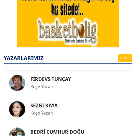
A. BAHRİ VRESKALA
Köşe Yazarı
ESAT ERÇETİNGÖZ
Köşe Yazarı
YAZARLARIMIZ
TÜMÜ
FİRDEVS TUNÇAY
Köşe Yazarı
SEZGİ KAYA
Köşe Yazarı
BEDRİ CUMHUR DOĞU
Köşe Yazarı