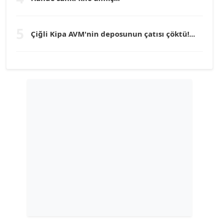
TUNÇ AFŞAR
5
Çiğli Kipa AVM'nin deposunun çatısı çöktü!...
Köşe Yazarı
YILMAZ DURMAZ
Köşe Yazarı
GÜLPERİ ALTUN KILIÇ
Köşe Yazarı
ERDAL İZGİ
Köşe Yazarı
Dr. ŞABAN ACARBAY
Köşe Yazarı