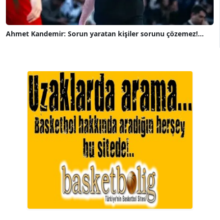
Ahmet Kandemir: Sorun yaratan kişiler sorunu çözemez!...
A. BAHRİ VRESKALA
Köşe Yazarı
ESAT ERÇETİNGÖZ
Köşe Yazarı