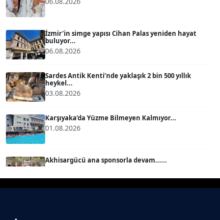
06.08.2026
BÜLENT GÜRLÜK
Köşe Yazarı
İzmir’in simge yapısı Cihan Palas yeniden hayat
buluyor...
06.08.2026
MERT ERBOY
Köşe Yazarı
Sardes Antik Kenti’nde yaklaşık 2 bin 500 yıllık
heykel...
03.08.2026
BÜLENT SAĞLAM
B
Köşe Yazarı
Karşıyaka’da Yüzme Bilmeyen Kalmıyor...
01.08.2026
SEVGİ MOLVA
Köşe Yazarı
Akhisargücü ana sponsorla devam......
29.07.2026
Prof. Dr. BİLGE DONUK
Köşe Yazarı
Ahmet Kandemir: Sorun yaratan kişiler sorunu
çözemez!...
28.07.2026