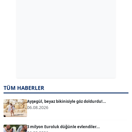
GÜLPERİ ALTUN KILIÇ
Köşe Yazarı
ERDAL İZGİ
Köşe Yazarı
Dr. ŞABAN ACARBAY
Köşe Yazarı
TUĞÇE TUĞSAVUL BAYSOY
TÜM HABERLER
T
Köşe Yazarı
Ayşegül, beyaz bikinisiyle göz doldurdu!...
06.08.2026
ATİLLA KÖPRÜLÜOĞLU
Köşe Yazarı
3 milyon Euroluk düğünle evlendiler...