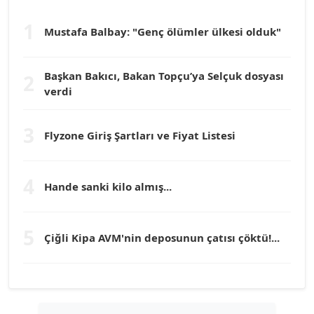
1
Mustafa Balbay: "Genç ölümler ülkesi olduk"
Dr. HAKAN TARTAN
Köşe Yazarı
Başkan Bakıcı, Bakan Topçu’ya Selçuk dosyası
2
verdi
Prof. Dr. YÜCEL OCAK
Köşe Yazarı
3
Flyzone Giriş Şartları ve Fiyat Listesi
TEOMAN GÜRAY
Köşe Yazarı
4
Hande sanki kilo almış...
TUNÇ AFŞAR
5
Köşe Yazarı
Çiğli Kipa AVM'nin deposunun çatısı çöktü!...
YILMAZ DURMAZ
Köşe Yazarı