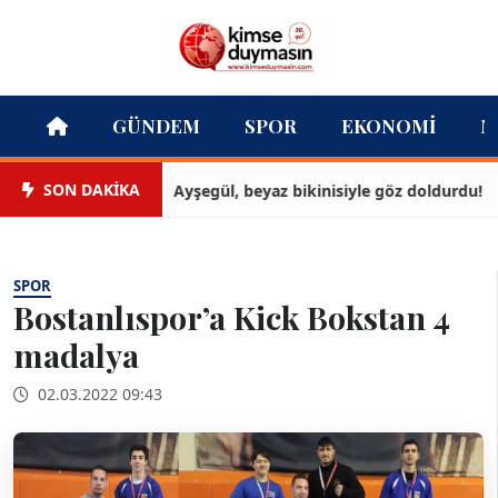
GÜNDEM
SPOR
EKONOMI
M
SON DAKİKA
Ayşegül, beyaz bikinisiyle göz doldurdu!
SPOR
Bostanlıspor’a Kick Bokstan 4
madalya
02.03.2022 09:43