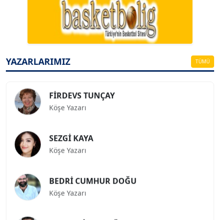
A. BAHRİ VRESKALA
Köşe Yazarı
ESAT ERÇETİNGÖZ
Köşe Yazarı
YAZARLARIMIZ
TÜMÜ
FİRDEVS TUNÇAY
Köşe Yazarı
SEZGİ KAYA
Köşe Yazarı
BEDRİ CUMHUR DOĞU
Köşe Yazarı
Prof. Dr. İLKER GÜL