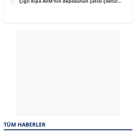
5
Çiğli Kipa AVM'nin deposunun çatısı çöktü!...
Köşe Yazarı
YILMAZ DURMAZ
Köşe Yazarı
GÜLPERİ ALTUN KILIÇ
Köşe Yazarı
ERDAL İZGİ
Köşe Yazarı
Dr. ŞABAN ACARBAY
Köşe Yazarı
TÜM HABERLER
TUĞÇE TUĞSAVUL BAYSOY
T
Köşe Yazarı