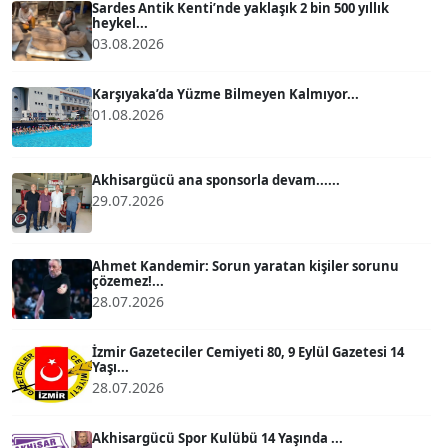
Sardes Antik Kenti’nde yaklaşık 2 bin 500 yıllık
heykel...
03.08.2026
ATİLLA KÖPRÜLÜOĞLU
Köşe Yazarı
Karşıyaka’da Yüzme Bilmeyen Kalmıyor...
01.08.2026
BÜLENT GÜRLÜK
Köşe Yazarı
Akhisargücü ana sponsorla devam......
29.07.2026
MERT ERBOY
Köşe Yazarı
Ahmet Kandemir: Sorun yaratan kişiler sorunu
çözemez!...
28.07.2026
BÜLENT SAĞLAM
B
Köşe Yazarı
İzmir Gazeteciler Cemiyeti 80, 9 Eylül Gazetesi 14
Yaşı...
28.07.2026
SEVGİ MOLVA
Köşe Yazarı
Akhisargücü Spor Kulübü 14 Yaşında ...