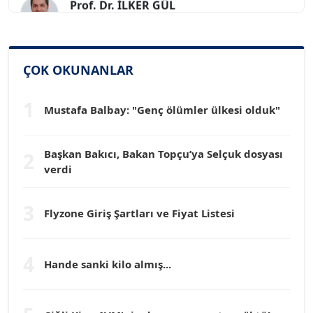
Köşe Yazarı
SİNAN GENÇ
ÇOK OKUNANLAR
Köşe Yazarı
1
Mustafa Balbay: "Genç ölümler ülkesi olduk"
Dr. HAKAN TARTAN
Köşe Yazarı
Başkan Bakıcı, Bakan Topçu’ya Selçuk dosyası
2
verdi
Prof. Dr. YÜCEL OCAK
Köşe Yazarı
3
Flyzone Giriş Şartları ve Fiyat Listesi
TEOMAN GÜRAY
Köşe Yazarı
4
Hande sanki kilo almış...
TUNÇ AFŞAR