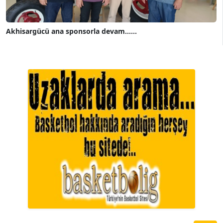
Akhisargücü ana sponsorla devam......
A. BAHRİ VRESKALA
Köşe Yazarı
ESAT ERÇETİNGÖZ