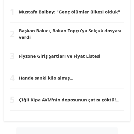
1
Mustafa Balbay: "Genç ölümler ülkesi olduk"
Dr. HAKAN TARTAN
Köşe Yazarı
Başkan Bakıcı, Bakan Topçu’ya Selçuk dosyası
2
verdi
Prof. Dr. YÜCEL OCAK
Köşe Yazarı
3
Flyzone Giriş Şartları ve Fiyat Listesi
TEOMAN GÜRAY
Köşe Yazarı
4
Hande sanki kilo almış...
TUNÇ AFŞAR
5
Çiğli Kipa AVM'nin deposunun çatısı çöktü!...
Köşe Yazarı
YILMAZ DURMAZ
Köşe Yazarı