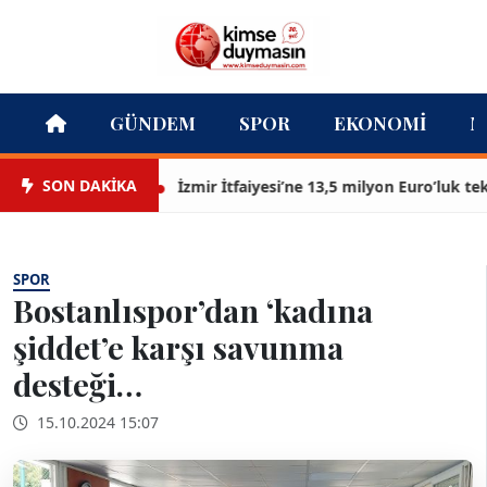
GÜNDEM
SPOR
EKONOMI
M
SON DAKİKA
İzmir İtfaiyesi’ne 13,5 milyon Euro’luk teknolo
SPOR
Bostanlıspor’dan ‘kadına
şiddet’e karşı savunma
desteği…
15.10.2024 15:07