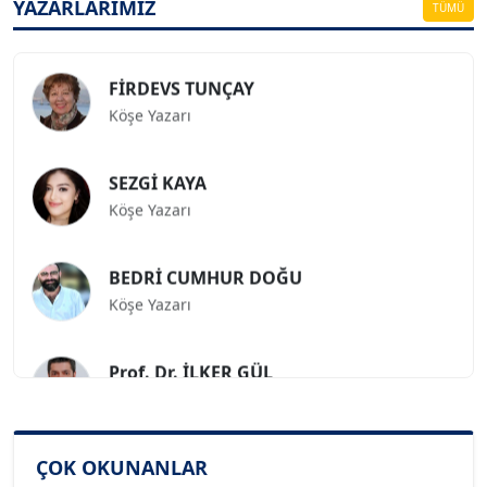
Köşe Yazarı
YAZARLARIMIZ
TÜMÜ
FİRDEVS TUNÇAY
Köşe Yazarı
SEZGİ KAYA
Köşe Yazarı
BEDRİ CUMHUR DOĞU
Köşe Yazarı
Prof. Dr. İLKER GÜL
Köşe Yazarı
SİNAN GENÇ
ÇOK OKUNANLAR
Köşe Yazarı