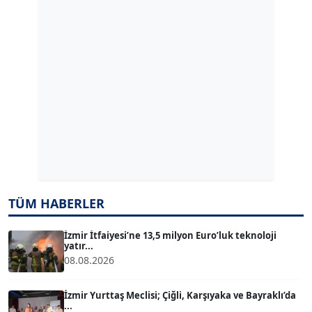
GÜLPERİ ALTUN KILIÇ
Köşe Yazarı
ERDAL İZGİ
Köşe Yazarı
Dr. ŞABAN ACARBAY
Köşe Yazarı
TÜM HABERLER
TUĞÇE TUĞSAVUL BAYSOY
T
Köşe Yazarı
İzmir İtfaiyesi’ne 13,5 milyon Euro’luk teknoloji
yatır...
08.08.2026
ATİLLA KÖPRÜLÜOĞLU
Köşe Yazarı
İzmir Yurttaş Meclisi; Çiğli, Karşıyaka ve Bayraklı’da
...