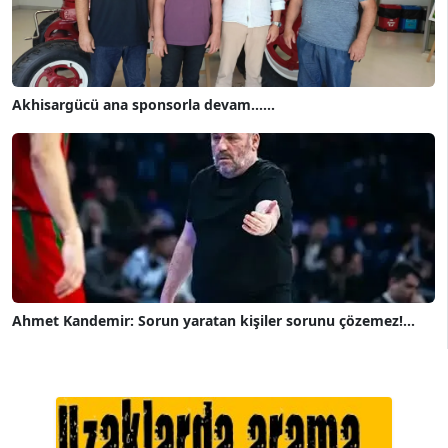
Akhisargücü ana sponsorla devam......
Ahmet Kandemir: Sorun yaratan kişiler sorunu çözemez!...