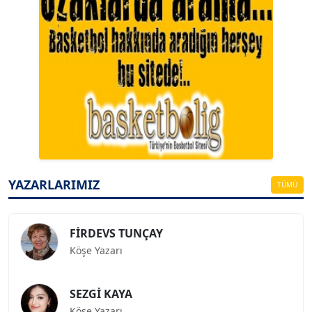
A. BAHRİ VRESKALA
Köşe Yazarı
ESAT ERÇETİNGÖZ
Köşe Yazarı
YAZARLARIMIZ
TÜMÜ
FİRDEVS TUNÇAY
Köşe Yazarı
SEZGİ KAYA
Köşe Yazarı