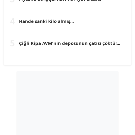
TEOMAN GÜRAY
Köşe Yazarı
4
Hande sanki kilo almış...
TUNÇ AFŞAR
5
Çiğli Kipa AVM'nin deposunun çatısı çöktü!...
Köşe Yazarı
YILMAZ DURMAZ
Köşe Yazarı
GÜLPERİ ALTUN KILIÇ
Köşe Yazarı
ERDAL İZGİ
Köşe Yazarı