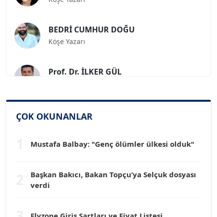
BEDRİ CUMHUR DOĞU
Köşe Yazarı
Prof. Dr. İLKER GÜL
Köşe Yazarı
SİNAN GENÇ
ÇOK OKUNANLAR
Köşe Yazarı
1
Mustafa Balbay: "Genç ölümler ülkesi olduk"
Dr. HAKAN TARTAN
Köşe Yazarı
Başkan Bakıcı, Bakan Topçu’ya Selçuk dosyası
2
verdi
Prof. Dr. YÜCEL OCAK
Köşe Yazarı
3
Flyzone Giriş Şartları ve Fiyat Listesi