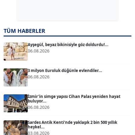
Dr. ŞABAN ACARBAY
Köşe Yazarı
TÜM HABERLER
TUĞÇE TUĞSAVUL BAYSOY
T
Köşe Yazarı
Ayşegül, beyaz bikinisiyle göz doldurdu!...
06.08.2026
ATİLLA KÖPRÜLÜOĞLU
Köşe Yazarı
3 milyon Euroluk düğünle evlendiler...
06.08.2026
BÜLENT GÜRLÜK
Köşe Yazarı
İzmir’in simge yapısı Cihan Palas yeniden hayat
buluyor...
06.08.2026
MERT ERBOY
Köşe Yazarı
Sardes Antik Kenti’nde yaklaşık 2 bin 500 yıllık
heykel...
03.08.2026