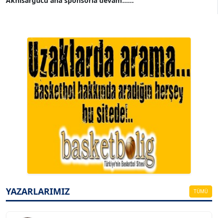
Akhisargücü ana sponsorla devam......
A. BAHRİ VRESKALA
Köşe Yazarı
ESAT ERÇETİNGÖZ
Köşe Yazarı
YAZARLARIMIZ
TÜMÜ
FİRDEVS TUNÇAY