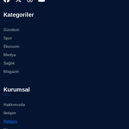
08.08.2026
Doç. Dr. LEVENT KÖSTEM
D
Kategoriler
Köşe Yazarı
Buca Kent Belleği Sergisi’nde eğlenceli keşif
yolculuğu...
08.08.2026
Gündem
CAN BARHAN
Spor
Köşe Yazarı
Başkan Eşki’den Çamdibi çıkarması...
Ekonomi
08.08.2026
Medya
Prof. Dr. SEYHAN HASIRCI
Sağlık
Köşe Yazarı
Bostanlı ve Manda dereleri temizlendi...
Magazin
08.08.2026
Prof. Dr. YAVUZ TAŞKIRAN
Kurumsal
Köşe Yazarı
Alabay: Örgütte kırgınlıkları geride bırakacağız...
08.08.2026
Hakkımızda
ERDOGAN ARIPINAR
İletişim
Köşe Yazarı
İzmirli gazeteci Doğan Karabulut, Azeri
Reklam
televizyonuna T...
07.08.2026