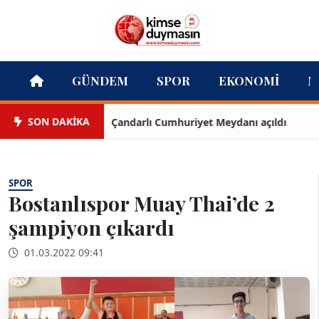
GÜNDEM
SPOR
EKONOMI
M
SON DAKİKA
Çandarlı Cumhuriyet Meydanı açıldı
T
SPOR
Bostanlıspor Muay Thai’de 2
şampiyon çıkardı
01.03.2022 09:41