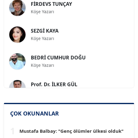
Köşe Yazarı
SEZGİ KAYA
Köşe Yazarı
BEDRİ CUMHUR DOĞU
Köşe Yazarı
Prof. Dr. İLKER GÜL
Köşe Yazarı
SİNAN GENÇ
ÇOK OKUNANLAR
Köşe Yazarı
1
Mustafa Balbay: "Genç ölümler ülkesi olduk"
Dr. HAKAN TARTAN