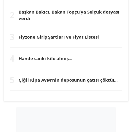
Köşe Yazarı
Başkan Bakıcı, Bakan Topçu’ya Selçuk dosyası
2
verdi
Prof. Dr. YÜCEL OCAK
Köşe Yazarı
3
Flyzone Giriş Şartları ve Fiyat Listesi
TEOMAN GÜRAY
Köşe Yazarı
4
Hande sanki kilo almış...
TUNÇ AFŞAR
5
Köşe Yazarı
Çiğli Kipa AVM'nin deposunun çatısı çöktü!...
YILMAZ DURMAZ
Köşe Yazarı
GÜLPERİ ALTUN KILIÇ
Köşe Yazarı