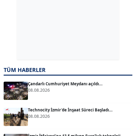
ERDAL İZGİ
Köşe Yazarı
Dr. ŞABAN ACARBAY
Köşe Yazarı
TÜM HABERLER
TUĞÇE TUĞSAVUL BAYSOY
T
Köşe Yazarı
Çandarlı Cumhuriyet Meydanı açıldı...
08.08.2026
ATİLLA KÖPRÜLÜOĞLU
Köşe Yazarı
Technocity İzmir'de İnşaat Süreci Başladı...
08.08.2026
BÜLENT GÜRLÜK
Köşe Yazarı
İzmir İtfaiyesi’ne 13,5 milyon Euro’luk teknoloji