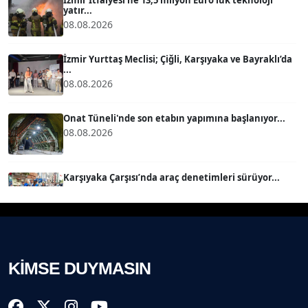
yatır...
08.08.2026
MERT ERBOY
Köşe Yazarı
İzmir Yurttaş Meclisi; Çiğli, Karşıyaka ve Bayraklı’da
...
08.08.2026
BÜLENT SAĞLAM
B
Köşe Yazarı
Onat Tüneli'nde son etabın yapımına başlanıyor...
08.08.2026
SEVGİ MOLVA
Köşe Yazarı
Karşıyaka Çarşısı’nda araç denetimleri sürüyor...
08.08.2026
Prof. Dr. BİLGE DONUK
Köşe Yazarı
Mert Demir Grammy'de jüri......
08.08.2026
KİMSE DUYMASIN
AVNİ ERBOY
Köşe Yazarı
Nilüfer Çınarlı Mutlu ve Meclis Üyeleri YENİ Parti'ye
k...