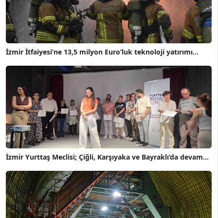
İzmir İtfaiyesi’ne 13,5 milyon Euro’luk teknoloji yatırımı...
İzmir Yurttaş Meclisi; Çiğli, Karşıyaka ve Bayraklı’da devam...