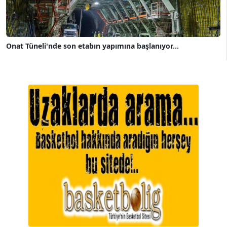
Onat Tüneli'nde son etabın yapımına başlanıyor...
A. BAHRİ VRESKALA
Köşe Yazarı
ESAT ERÇETİNGÖZ