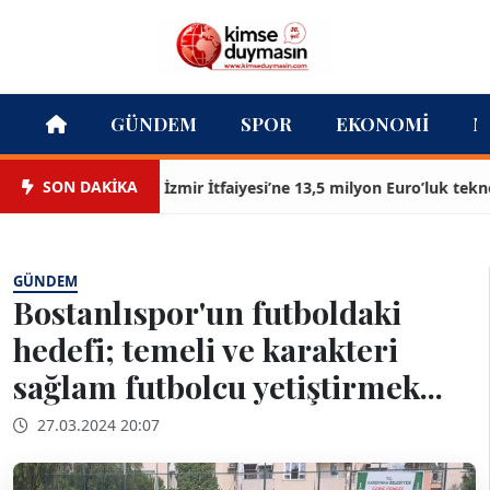
GÜNDEM
SPOR
EKONOMI
M
SON DAKİKA
İzmir İtfaiyesi’ne 13,5 milyon Euro’luk teknoloji
GÜNDEM
Bostanlıspor'un futboldaki
hedefi; temeli ve karakteri
sağlam futbolcu yetiştirmek...
27.03.2024 20:07