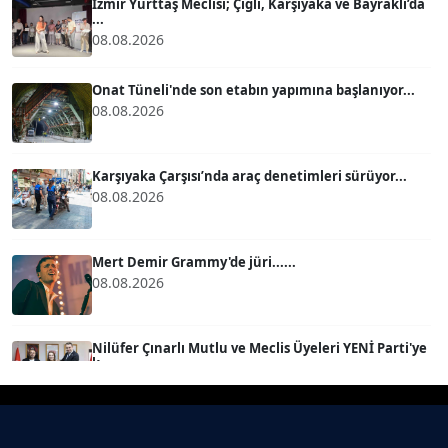
İzmir Yurttaş Meclisi; Çiğli, Karşıyaka ve Bayraklı’da
...
08.08.2026
BÜLENT GÜRLÜK
Köşe Yazarı
Onat Tüneli'nde son etabın yapımına başlanıyor...
08.08.2026
MERT ERBOY
Köşe Yazarı
Karşıyaka Çarşısı’nda araç denetimleri sürüyor...
08.08.2026
BÜLENT SAĞLAM
B
Köşe Yazarı
Mert Demir Grammy'de jüri......
08.08.2026
SEVGİ MOLVA
Köşe Yazarı
Nilüfer Çınarlı Mutlu ve Meclis Üyeleri YENİ Parti'ye
k...
08.08.2026
Prof. Dr. BİLGE DONUK
Köşe Yazarı
Buca Kent Belleği Sergisi’nde eğlenceli keşif