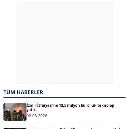
GÜLPERİ ALTUN KILIÇ
Köşe Yazarı
ERDAL İZGİ
Köşe Yazarı
Dr. ŞABAN ACARBAY
Köşe Yazarı
TÜM HABERLER
TUĞÇE TUĞSAVUL BAYSOY
T
Köşe Yazarı
İzmir İtfaiyesi’ne 13,5 milyon Euro’luk teknoloji
yatır...
08.08.2026
ATİLLA KÖPRÜLÜOĞLU
Köşe Yazarı