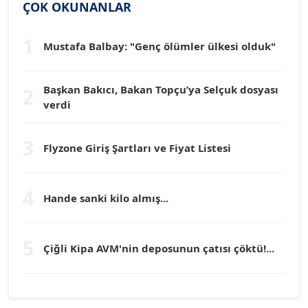
ÇOK OKUNANLAR
Köşe Yazarı
1
Mustafa Balbay: "Genç ölümler ülkesi olduk"
Dr. HAKAN TARTAN
Köşe Yazarı
Başkan Bakıcı, Bakan Topçu’ya Selçuk dosyası
2
verdi
Prof. Dr. YÜCEL OCAK
Köşe Yazarı
3
Flyzone Giriş Şartları ve Fiyat Listesi
TEOMAN GÜRAY
Köşe Yazarı
4
Hande sanki kilo almış...
TUNÇ AFŞAR
5
Köşe Yazarı
Çiğli Kipa AVM'nin deposunun çatısı çöktü!...
YILMAZ DURMAZ
Köşe Yazarı