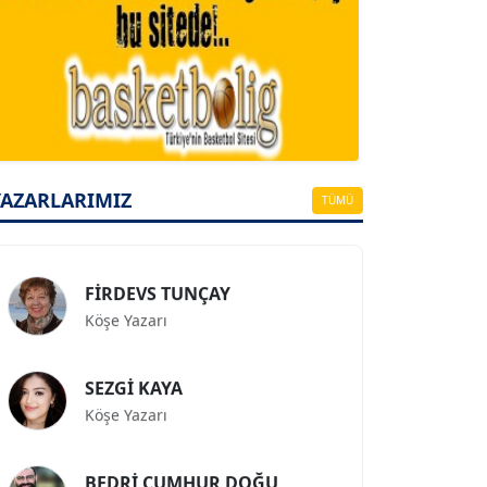
A. BAHRİ VRESKALA
Köşe Yazarı
ESAT ERÇETİNGÖZ
YAZARLARIMIZ
Köşe Yazarı
TÜMÜ
FİRDEVS TUNÇAY
Köşe Yazarı
SEZGİ KAYA
Köşe Yazarı
BEDRİ CUMHUR DOĞU
Köşe Yazarı