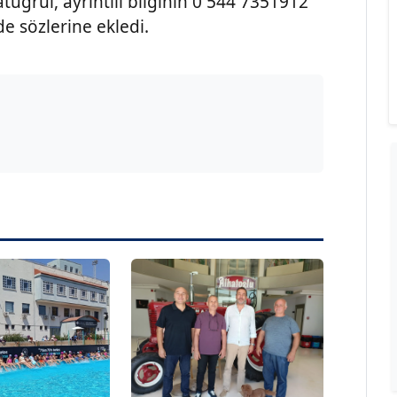
atuğrul, ayrıntılı bilginin 0 544 7351912
de sözlerine ekledi.