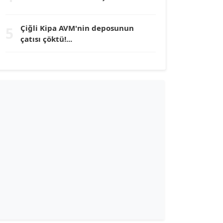
TUNÇ AFŞAR
Çiğli Kipa AVM'nin deposunun
5
Köşe Yazarı
çatısı çöktü!...
YILMAZ DURMAZ
Köşe Yazarı
GÜLPERİ ALTUN KILIÇ
Köşe Yazarı
ERDAL İZGİ
Köşe Yazarı
Dr. ŞABAN ACARBAY
Köşe Yazarı