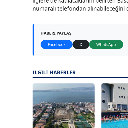
liglere de katılacaklarını belirten Bas
numaralı telefondan alınabileceğini 
HABERI PAYLAŞ
Facebook
X
WhatsApp
İLGİLİ HABERLER