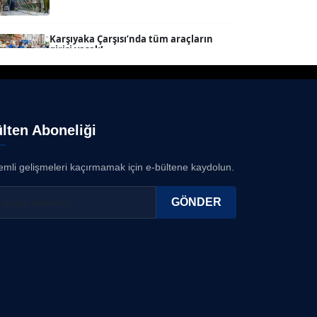
SEVGİ MOLVA
Köşe Yazarı
Karşıyaka Çarşısı’nda tüm araçların
girişi yasak!...
08.08.2026
Prof. Dr. BİLGE DONUK
Köşe Yazarı
Mert Demir Grammy'de jüri......
08.08.2026
lten Aboneliği
AVNİ ERBOY
Köşe Yazarı
Nilüfer Çınarlı Mutlu ve Meclis Üyeleri
mli gelişmeleri kaçırmamak için e-bültene kaydolun.
YENİ Parti'ye k...
08.08.2026
Doç. Dr. LEVENT KÖSTEM
GÖNDER
D
Köşe Yazarı
Buca Kent Belleği Sergisi’nde eğlenceli
keşif yolculuğu...
08.08.2026
CAN BARHAN
Köşe Yazarı
Başkan Eşki’den Çamdibi çıkarması...
08.08.2026