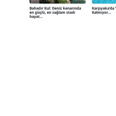
Bahadır Kul: Deniz kenarında
Karşıyaka’da
en güçlü, en sağlam stadı
Kalmıyor...
hayat...