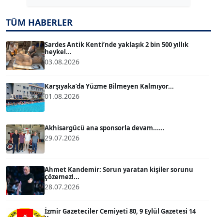
TUĞÇE TUĞSAVUL BAYSOY
TÜM HABERLER
T
Köşe Yazarı
Sardes Antik Kenti’nde yaklaşık 2 bin 500 yıllık
heykel...
ATİLLA KÖPRÜLÜOĞLU
03.08.2026
Köşe Yazarı
Karşıyaka’da Yüzme Bilmeyen Kalmıyor...
01.08.2026
BÜLENT GÜRLÜK
Köşe Yazarı
Akhisargücü ana sponsorla devam......
29.07.2026
MERT ERBOY
Köşe Yazarı
Ahmet Kandemir: Sorun yaratan kişiler sorunu
çözemez!...
BÜLENT SAĞLAM
28.07.2026
B
Köşe Yazarı
İzmir Gazeteciler Cemiyeti 80, 9 Eylül Gazetesi 14