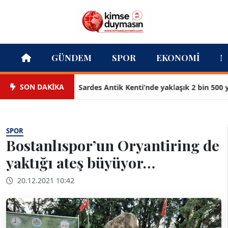
GÜNDEM
SPOR
EKONOMI
M
SON DAKİKA
Sardes Antik Kenti’nde yaklaşık 2 bin 500 yıllık
SPOR
Bostanlıspor’un Oryantiring de
yaktığı ateş büyüyor…
20.12.2021 10:42