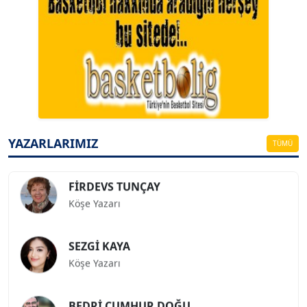
A. BAHRİ VRESKALA
Köşe Yazarı
ESAT ERÇETİNGÖZ
Köşe Yazarı
YAZARLARIMIZ
TÜMÜ
FİRDEVS TUNÇAY
Köşe Yazarı
SEZGİ KAYA
Köşe Yazarı
BEDRİ CUMHUR DOĞU