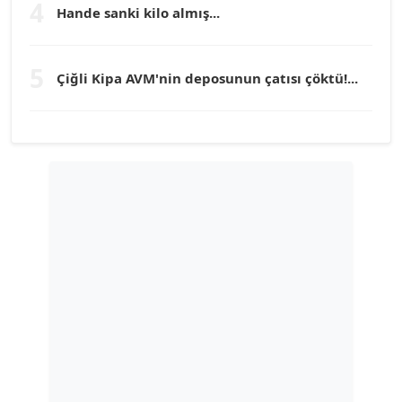
4
Hande sanki kilo almış...
TUNÇ AFŞAR
Köşe Yazarı
5
Çiğli Kipa AVM'nin deposunun çatısı çöktü!...
YILMAZ DURMAZ
Köşe Yazarı
GÜLPERİ ALTUN KILIÇ
Köşe Yazarı
ERDAL İZGİ
Köşe Yazarı
Dr. ŞABAN ACARBAY
Köşe Yazarı