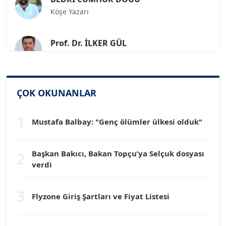
Köşe Yazarı
Prof. Dr. İLKER GÜL
Köşe Yazarı
SİNAN GENÇ
Köşe Yazarı
ÇOK OKUNANLAR
1
Dr. HAKAN TARTAN
Mustafa Balbay: "Genç ölümler ülkesi olduk"
Köşe Yazarı
Başkan Bakıcı, Bakan Topçu’ya Selçuk dosyası
2
Prof. Dr. YÜCEL OCAK
verdi
Köşe Yazarı
3
Flyzone Giriş Şartları ve Fiyat Listesi
TEOMAN GÜRAY
Köşe Yazarı