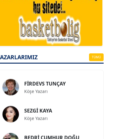
A. BAHRİ VRESKALA
Köşe Yazarı
ESAT ERÇETİNGÖZ
YAZARLARIMIZ
Köşe Yazarı
TÜMÜ
FİRDEVS TUNÇAY
Köşe Yazarı
SEZGİ KAYA
Köşe Yazarı
BEDRİ CUMHUR DOĞU
Köşe Yazarı