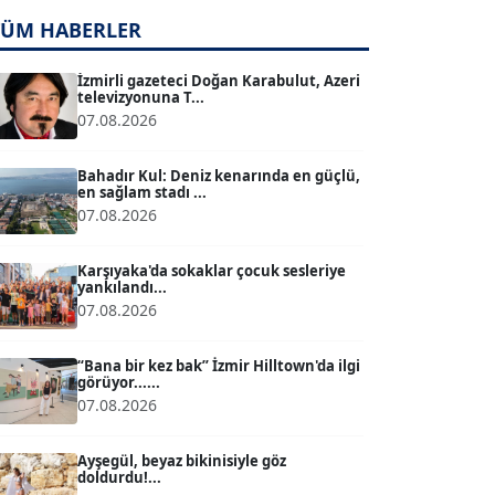
TÜM HABERLER
TUĞÇE TUĞSAVUL BAYSOY
T
Köşe Yazarı
İzmirli gazeteci Doğan Karabulut, Azeri
televizyonuna T...
07.08.2026
ATİLLA KÖPRÜLÜOĞLU
Köşe Yazarı
Bahadır Kul: Deniz kenarında en güçlü,
en sağlam stadı ...
07.08.2026
BÜLENT GÜRLÜK
Köşe Yazarı
Karşıyaka'da sokaklar çocuk sesleriye
yankılandı...
07.08.2026
MERT ERBOY
Köşe Yazarı
“Bana bir kez bak” İzmir Hilltown'da ilgi
görüyor......
07.08.2026
BÜLENT SAĞLAM
B
Köşe Yazarı
Ayşegül, beyaz bikinisiyle göz
doldurdu!...