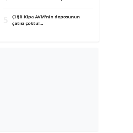
TUNÇ AFŞAR
Çiğli Kipa AVM'nin deposunun
5
Köşe Yazarı
çatısı çöktü!...
YILMAZ DURMAZ
Köşe Yazarı
GÜLPERİ ALTUN KILIÇ
Köşe Yazarı
ERDAL İZGİ
Köşe Yazarı
Dr. ŞABAN ACARBAY
Köşe Yazarı