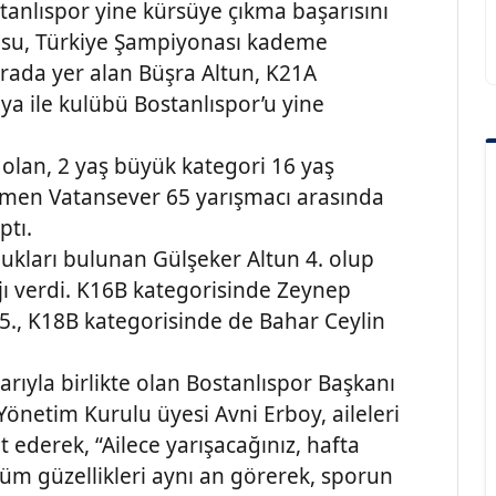
tanlıspor yine kürsüye çıkma başarısını
rcusu, Türkiye Şampiyonası kademe
ırada yer alan Büşra Altun, K21A
ya ile kulübü Bostanlıspor’u yine
lan, 2 yaş büyük kategori 16 yaş
Eymen Vatansever 65 yarışmacı arasında
ptı.
ukları bulunan Gülşeker Altun 4. olup
sajı verdi. K16B kategorisinde Zeynep
5., K18B kategorisinde de Bahar Ceylin
arıyla birlikte olan Bostanlıspor Başkanı
önetim Kurulu üyesi Avni Erboy, aileleri
ederek, “Ailece yarışacağınız, hafta
tüm güzellikleri aynı an görerek, sporun