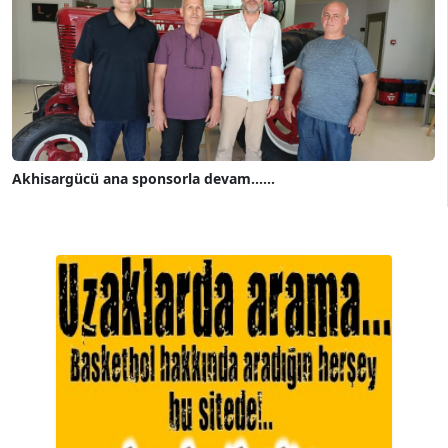
Akhisargücü ana sponsorla devam......
A. BAHRİ VRESKALA