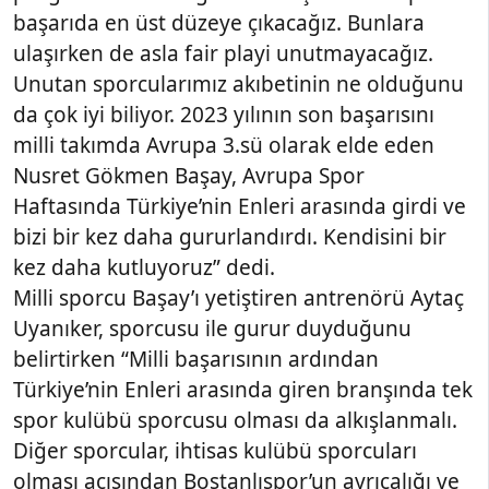
başarıda en üst düzeye çıkacağız. Bunlara
ulaşırken de asla fair playi unutmayacağız.
Unutan sporcularımız akıbetinin ne olduğunu
da çok iyi biliyor. 2023 yılının son başarısını
milli takımda Avrupa 3.sü olarak elde eden
Nusret Gökmen Başay, Avrupa Spor
Haftasında Türkiye’nin Enleri arasında girdi ve
bizi bir kez daha gururlandırdı. Kendisini bir
kez daha kutluyoruz” dedi.
Milli sporcu Başay’ı yetiştiren antrenörü Aytaç
Uyanıker, sporcusu ile gurur duyduğunu
belirtirken “Milli başarısının ardından
Türkiye’nin Enleri arasında giren branşında tek
spor kulübü sporcusu olması da alkışlanmalı.
Diğer sporcular, ihtisas kulübü sporcuları
olması açısından Bostanlıspor’un ayrıcalığı ve