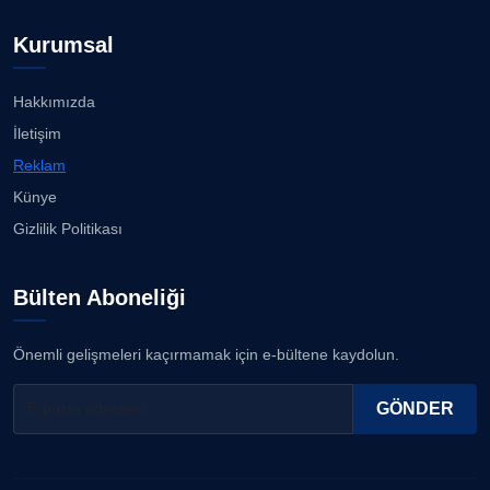
Prof. Dr. YAVUZ TAŞKIRAN
Köşe Yazarı
Kurumsal
Alabay: Örgütte kırgınlıkları geride bırakacağız...
08.08.2026
Hakkımızda
ERDOGAN ARIPINAR
İletişim
Köşe Yazarı
İzmirli gazeteci Doğan Karabulut, Azeri
Reklam
televizyonuna T...
07.08.2026
Künye
A. BAHRİ VRESKALA
Gizlilik Politikası
Köşe Yazarı
Bahadır Kul: Deniz kenarında en güçlü, en sağlam
stadı ...
07.08.2026
Bülten Aboneliği
ESAT ERÇETİNGÖZ
Köşe Yazarı
Karşıyaka'da sokaklar çocuk sesleriye yankılandı...
Önemli gelişmeleri kaçırmamak için e-bültene kaydolun.
07.08.2026
FİRDEVS TUNÇAY
GÖNDER
Köşe Yazarı