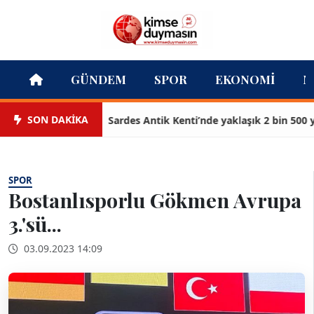
GÜNDEM
SPOR
EKONOMI
M
SON DAKİKA
Sardes Antik Kenti’nde yaklaşık 2 bin 500 yıllı
SPOR
Bostanlısporlu Gökmen Avrupa
3.'sü...
03.09.2023 14:09