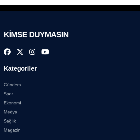
Prof. Dr. BİLGE DONUK
Köşe Yazarı
"Gazeteci kamu adına görev yapar!"...
23.07.2026
KİMSE DUYMASIN
AVNİ ERBOY
Köşe Yazarı
Bisikletçiler Gömeç'te bisiklet festivalinde
buluşacak ...
23.07.2026
Doç. Dr. LEVENT KÖSTEM
D
Kategoriler
Köşe Yazarı
İzmirli müzisyen, koro şefi Almanya’da popüler
oldu......
23.07.2026
Gündem
CAN BARHAN
Spor
Köşe Yazarı
Anne kız şıklık yarışında......
Ekonomi
23.07.2026
Medya
Prof. Dr. SEYHAN HASIRCI
Sağlık
Köşe Yazarı
Kuzey Başol, 239 sporcu arasından 8. oldu...
Magazin
21.07.2026