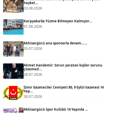
heykel...
03.08.2026
ATİLLA KÖPRÜLÜOĞLU
Köşe Yazarı
Karşıyaka’da Yüzme Bilmeyen Kalmıyor...
01.08.2026
BÜLENT GÜRLÜK
Köşe Yazarı
Akhisargücü ana sponsorla devam......
29.07.2026
MERT ERBOY
Köşe Yazarı
Ahmet Kandemir: Sorun yaratan kişiler sorunu
çözemez!...
28.07.2026
BÜLENT SAĞLAM
B
Köşe Yazarı
İzmir Gazeteciler Cemiyeti 80, 9 Eylül Gazetesi 14
Yaşı...
28.07.2026
SEVGİ MOLVA
Köşe Yazarı
Akhisargücü Spor Kulübü 14 Yaşında ...
27.07.2026