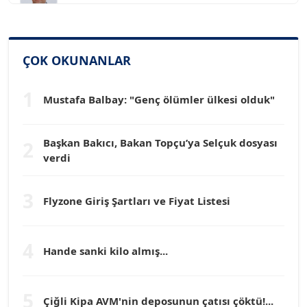
SİNAN GENÇ
Köşe Yazarı
ÇOK OKUNANLAR
1
Mustafa Balbay: "Genç ölümler ülkesi olduk"
Dr. HAKAN TARTAN
Köşe Yazarı
Başkan Bakıcı, Bakan Topçu’ya Selçuk dosyası
2
verdi
Prof. Dr. YÜCEL OCAK
Köşe Yazarı
3
Flyzone Giriş Şartları ve Fiyat Listesi
TEOMAN GÜRAY
Köşe Yazarı
4
Hande sanki kilo almış...
TUNÇ AFŞAR
5
Köşe Yazarı
Çiğli Kipa AVM'nin deposunun çatısı çöktü!...