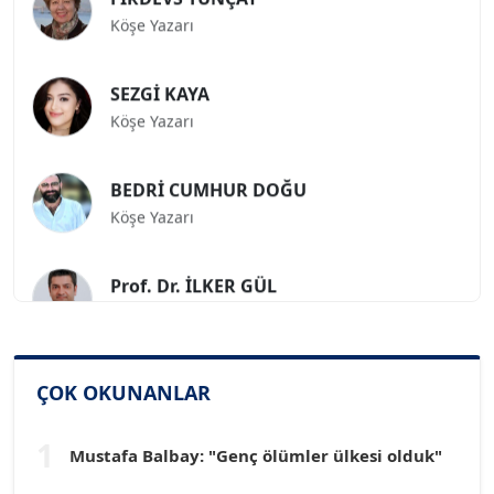
Köşe Yazarı
SEZGİ KAYA
Köşe Yazarı
BEDRİ CUMHUR DOĞU
Köşe Yazarı
Prof. Dr. İLKER GÜL
Köşe Yazarı
SİNAN GENÇ
Köşe Yazarı
ÇOK OKUNANLAR
1
Mustafa Balbay: "Genç ölümler ülkesi olduk"
Dr. HAKAN TARTAN
Köşe Yazarı