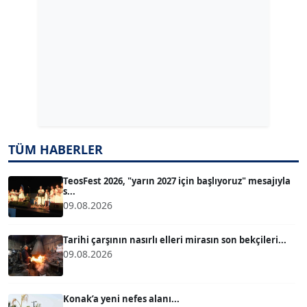
ERDAL İZGİ
Köşe Yazarı
Dr. ŞABAN ACARBAY
Köşe Yazarı
TUĞÇE TUĞSAVUL BAYSOY
TÜM HABERLER
T
Köşe Yazarı
TeosFest 2026, "yarın 2027 için başlıyoruz" mesajıyla
s...
09.08.2026
ATİLLA KÖPRÜLÜOĞLU
Köşe Yazarı
Tarihi çarşının nasırlı elleri mirasın son bekçileri...
09.08.2026
BÜLENT GÜRLÜK
Köşe Yazarı
Konak’a yeni nefes alanı...