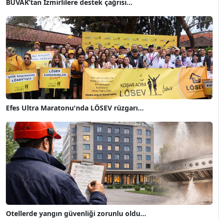
BUVAK’tan İzmirlilere destek çağrısı...
Efes Ultra Maratonu'nda LÖSEV rüzgarı...
Otellerde yangın güvenliği zorunlu oldu...