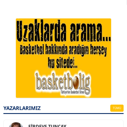
A. BAHRİ VRESKALA
Köşe Yazarı
ESAT ERÇETİNGÖZ
Köşe Yazarı
YAZARLARIMIZ
TÜMÜ
FİRDEVS TUNÇAY