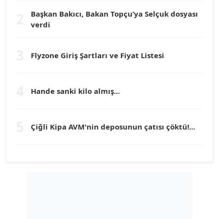
Başkan Bakıcı, Bakan Topçu’ya Selçuk dosyası
2
verdi
Prof. Dr. YÜCEL OCAK
Köşe Yazarı
3
Flyzone Giriş Şartları ve Fiyat Listesi
TEOMAN GÜRAY
Köşe Yazarı
4
Hande sanki kilo almış...
TUNÇ AFŞAR
5
Köşe Yazarı
Çiğli Kipa AVM'nin deposunun çatısı çöktü!...
YILMAZ DURMAZ
Köşe Yazarı
GÜLPERİ ALTUN KILIÇ
Köşe Yazarı