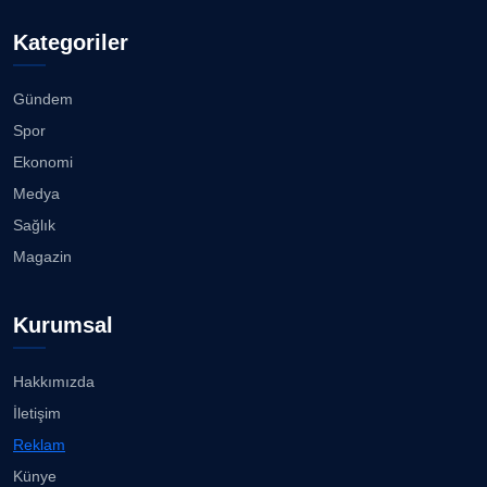
Doç. Dr. LEVENT KÖSTEM
D
Kategoriler
Köşe Yazarı
Buca Bornova arası 10 dakika......
08.08.2026
Gündem
CAN BARHAN
Spor
Köşe Yazarı
Karşıyaka Çarşısı’nda tüm araçların girişi yasak!...
Ekonomi
08.08.2026
Medya
Prof. Dr. SEYHAN HASIRCI
Sağlık
Köşe Yazarı
Mert Demir Grammy'de jüri......
Magazin
08.08.2026
Prof. Dr. YAVUZ TAŞKIRAN
Kurumsal
Köşe Yazarı
Nilüfer Çınarlı Mutlu ve Meclis Üyeleri YENİ Parti'ye
k...
08.08.2026
Hakkımızda
ERDOGAN ARIPINAR
İletişim
Köşe Yazarı
Buca Kent Belleği Sergisi’nde eğlenceli keşif
Reklam
yolculuğu...
08.08.2026
Künye