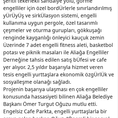
şeritli tekerlekli sandalye yolu, görme
engelliler için özel bordÜrlerle sınırlandırılmış
yÜrÜyÜş ve sirkÜlasyon sistemi, engelli
kullanıma uygun pergole, özel tasarımlı
çeşmeler ve oturma gurupları, gökkuşağı
renginde kayganlığı önleyici kauçuk zemin
Üzerinde 7 adet engelli fitness aleti, basketbol
potası ve piknik masaları ile Aliağa Engelliler
Derneğine tahsis edilen satış bÜfesi ve cafe
yer alıyor. 2,5 yıldır başarıyla hizmet veren
tesis engelli yurttaşlara ekonomik özgÜrlÜk ve
sosyalleşme olanağı sağladı.
Projenin başarıya ulaşması en çok engelliler
konusunda hassasiyeti bilinen Aliağa Belediye
Başkanı Ömer Turgut Oğuzu mutlu etti.
Engelsiz Cafe Parkta, engelli yurttaşlarla bir