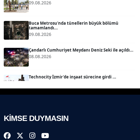
09.08.2026
MERT ERBOY
Köşe Yazarı
Buca Metrosu'nda tünellerin büyük bölümü
tamamlandı...
09.08.2026
BÜLENT SAĞLAM
B
Köşe Yazarı
Çandarlı Cumhuriyet Meydanı Deniz Seki ile açıldı...
08.08.2026
SEVGİ MOLVA
Köşe Yazarı
Technocity İzmir'de inşaat sürecine girdi ...
08.08.2026
Prof. Dr. BİLGE DONUK
Köşe Yazarı
İzmir İtfaiyesi’ne 13,5 milyon Euro’luk teknoloji
yatır...
08.08.2026
KİMSE DUYMASIN
AVNİ ERBOY
Köşe Yazarı
Çiğli, Karşıyaka ve Bayraklı’da devam... ...
08.08.2026