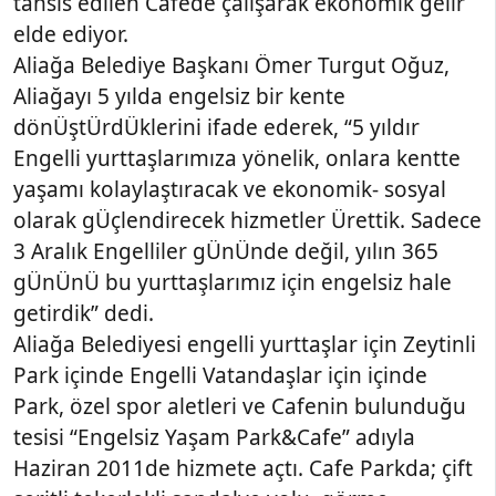
tahsis edilen Cafede çalışarak ekonomik gelir
elde ediyor.
Aliağa Belediye Başkanı Ömer Turgut Oğuz,
Aliağayı 5 yılda engelsiz bir kente
dönÜştÜrdÜklerini ifade ederek, “5 yıldır
Engelli yurttaşlarımıza yönelik, onlara kentte
yaşamı kolaylaştıracak ve ekonomik- sosyal
olarak gÜçlendirecek hizmetler Ürettik. Sadece
3 Aralık Engelliler gÜnÜnde değil, yılın 365
gÜnÜnÜ bu yurttaşlarımız için engelsiz hale
getirdik” dedi.
Aliağa Belediyesi engelli yurttaşlar için Zeytinli
Park içinde Engelli Vatandaşlar için içinde
Park, özel spor aletleri ve Cafenin bulunduğu
tesisi “Engelsiz Yaşam Park&Cafe” adıyla
Haziran 2011de hizmete açtı. Cafe Parkda; çift