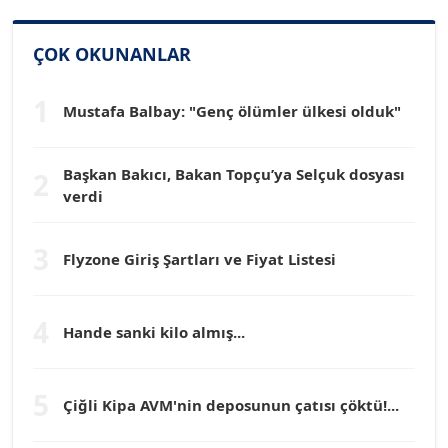
SİNAN GENÇ
ÇOK OKUNANLAR
Köşe Yazarı
1
Mustafa Balbay: "Genç ölümler ülkesi olduk"
Dr. HAKAN TARTAN
Köşe Yazarı
Başkan Bakıcı, Bakan Topçu’ya Selçuk dosyası
2
verdi
Prof. Dr. YÜCEL OCAK
Köşe Yazarı
3
Flyzone Giriş Şartları ve Fiyat Listesi
TEOMAN GÜRAY
Köşe Yazarı
4
Hande sanki kilo almış...
TUNÇ AFŞAR
5
Çiğli Kipa AVM'nin deposunun çatısı çöktü!...
Köşe Yazarı