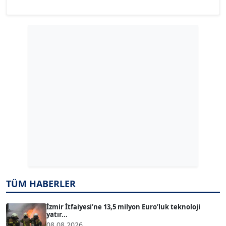
YILMAZ DURMAZ
Köşe Yazarı
GÜLPERİ ALTUN KILIÇ
Köşe Yazarı
ERDAL İZGİ
Köşe Yazarı
Dr. ŞABAN ACARBAY
Köşe Yazarı
TÜM HABERLER
TUĞÇE TUĞSAVUL BAYSOY
T
Köşe Yazarı
İzmir İtfaiyesi’ne 13,5 milyon Euro’luk teknoloji
yatır...
08.08.2026