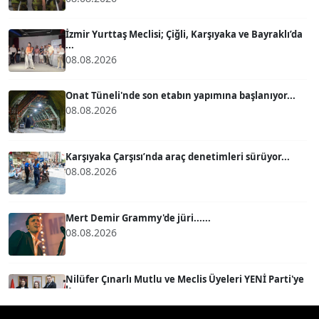
ATİLLA KÖPRÜLÜOĞLU
Köşe Yazarı
İzmir Yurttaş Meclisi; Çiğli, Karşıyaka ve Bayraklı’da
...
08.08.2026
BÜLENT GÜRLÜK
Köşe Yazarı
Onat Tüneli'nde son etabın yapımına başlanıyor...
08.08.2026
MERT ERBOY
Köşe Yazarı
Karşıyaka Çarşısı’nda araç denetimleri sürüyor...
08.08.2026
BÜLENT SAĞLAM
B
Köşe Yazarı
Mert Demir Grammy'de jüri......
08.08.2026
SEVGİ MOLVA
Köşe Yazarı
Nilüfer Çınarlı Mutlu ve Meclis Üyeleri YENİ Parti'ye
k...
08.08.2026
Prof. Dr. BİLGE DONUK