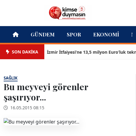
GÜNDEM
SPOR
EKONOMI
M
SON DAKİKA
İzmir İtfaiyesi’ne 13,5 milyon Euro’luk teknoloj
SAĞLIK
Bu meyveyi görenler
şaşırıyor...
16.05.2015 08:15