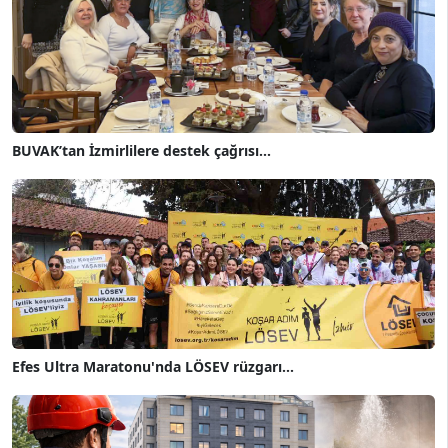
BUVAK’tan İzmirlilere destek çağrısı...
Efes Ultra Maratonu'nda LÖSEV rüzgarı...