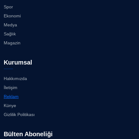
Köşe Yazarı
Spor
Karşıyaka Çarşısı’nda tüm araçların girişi yasak!...
Ekonomi
08.08.2026
Medya
Prof. Dr. SEYHAN HASIRCI
Köşe Yazarı
Sağlık
Mert Demir Grammy'de jüri......
Magazin
08.08.2026
Prof. Dr. YAVUZ TAŞKIRAN
Köşe Yazarı
Kurumsal
Nilüfer Çınarlı Mutlu ve Meclis Üyeleri YENİ Parti'ye
k...
08.08.2026
Hakkımızda
ERDOGAN ARIPINAR
Köşe Yazarı
İletişim
Buca Kent Belleği Sergisi’nde eğlenceli keşif
Reklam
yolculuğu...
08.08.2026
Künye
A. BAHRİ VRESKALA
Köşe Yazarı
Gizlilik Politikası
Başkan Eşki’den Çamdibi çıkarması...
08.08.2026
Bülten Aboneliği
ESAT ERÇETİNGÖZ