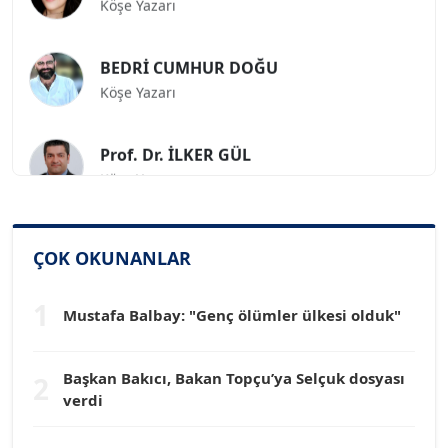
BEDRİ CUMHUR DOĞU
Köşe Yazarı
Prof. Dr. İLKER GÜL
Köşe Yazarı
SİNAN GENÇ
Köşe Yazarı
ÇOK OKUNANLAR
1
Dr. HAKAN TARTAN
Mustafa Balbay: "Genç ölümler ülkesi olduk"
Köşe Yazarı
Başkan Bakıcı, Bakan Topçu’ya Selçuk dosyası
2
Prof. Dr. YÜCEL OCAK
verdi
Köşe Yazarı