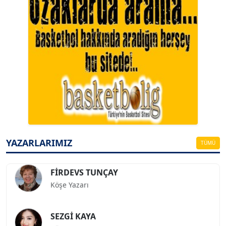
A. BAHRİ VRESKALA
Köşe Yazarı
ESAT ERÇETİNGÖZ
Köşe Yazarı
YAZARLARIMIZ
TÜMÜ
FİRDEVS TUNÇAY
Köşe Yazarı
SEZGİ KAYA
Köşe Yazarı