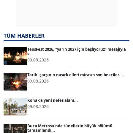
Dr. ŞABAN ACARBAY
Köşe Yazarı
TUĞÇE TUĞSAVUL BAYSOY
TÜM HABERLER
T
Köşe Yazarı
TeosFest 2026, "yarın 2027 için başlıyoruz" mesajıyla
s...
ATİLLA KÖPRÜLÜOĞLU
09.08.2026
Köşe Yazarı
Tarihi çarşının nasırlı elleri mirasın son bekçileri...
09.08.2026
BÜLENT GÜRLÜK
Köşe Yazarı
Konak’a yeni nefes alanı...
09.08.2026
MERT ERBOY
Köşe Yazarı
Buca Metrosu'nda tünellerin büyük bölümü
tamamlandı...