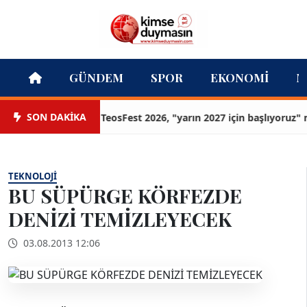
GÜNDEM
SPOR
EKONOMI
M
SON DAKİKA
TeosFest 2026, "yarın 2027 için başlıyoruz" mesa
TEKNOLOJI
BU SÜPÜRGE KÖRFEZDE
DENİZİ TEMİZLEYECEK
03.08.2013 12:06