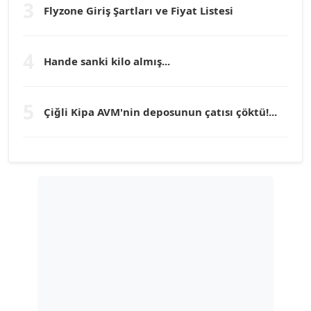
3
Flyzone Giriş Şartları ve Fiyat Listesi
TEOMAN GÜRAY
Köşe Yazarı
4
Hande sanki kilo almış...
TUNÇ AFŞAR
Köşe Yazarı
5
Çiğli Kipa AVM'nin deposunun çatısı çöktü!...
YILMAZ DURMAZ
Köşe Yazarı
GÜLPERİ ALTUN KILIÇ
Köşe Yazarı
ERDAL İZGİ
Köşe Yazarı