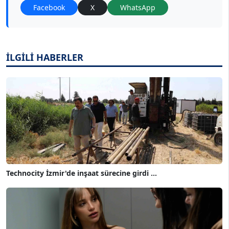
Facebook
X
WhatsApp
İLGİLİ HABERLER
Technocity İzmir'de inşaat sürecine girdi ...