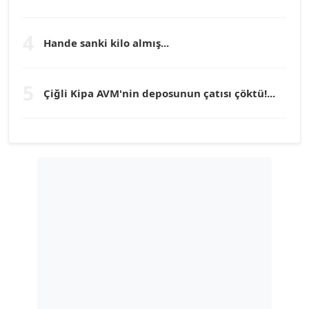
TEOMAN GÜRAY
Köşe Yazarı
4
Hande sanki kilo almış...
TUNÇ AFŞAR
5
Çiğli Kipa AVM'nin deposunun çatısı çöktü!...
Köşe Yazarı
YILMAZ DURMAZ
Köşe Yazarı
GÜLPERİ ALTUN KILIÇ
Köşe Yazarı
ERDAL İZGİ
Köşe Yazarı