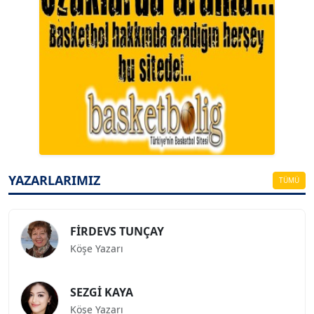
A. BAHRİ VRESKALA
Köşe Yazarı
ESAT ERÇETİNGÖZ
Köşe Yazarı
YAZARLARIMIZ
TÜMÜ
FİRDEVS TUNÇAY
Köşe Yazarı
SEZGİ KAYA
Köşe Yazarı