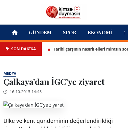
GÜNDEM
SPOR
EKONOMI
M
SON DAKİKA
Tarihi çarşının nasırlı elleri mirasın son be
MEDYA
Çalkaya’dan İGC’ye ziyaret
16.10.2015 14:43
Ülke ve kent gündeminin değerlendirildiği