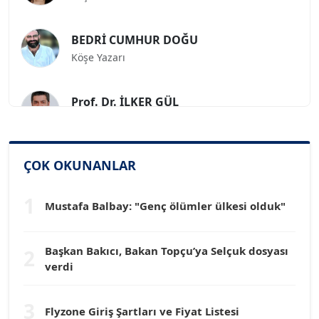
BEDRİ CUMHUR DOĞU
Köşe Yazarı
Prof. Dr. İLKER GÜL
Köşe Yazarı
SİNAN GENÇ
ÇOK OKUNANLAR
Köşe Yazarı
1
Mustafa Balbay: "Genç ölümler ülkesi olduk"
Dr. HAKAN TARTAN
Köşe Yazarı
Başkan Bakıcı, Bakan Topçu’ya Selçuk dosyası
2
verdi
Prof. Dr. YÜCEL OCAK
Köşe Yazarı
3
Flyzone Giriş Şartları ve Fiyat Listesi