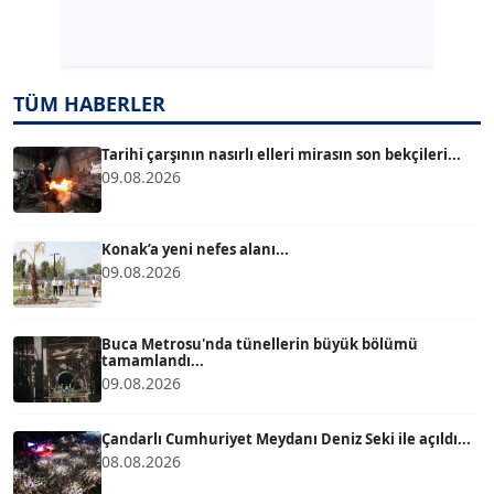
Dr. ŞABAN ACARBAY
Köşe Yazarı
TÜM HABERLER
TUĞÇE TUĞSAVUL BAYSOY
T
Köşe Yazarı
Tarihi çarşının nasırlı elleri mirasın son bekçileri...
09.08.2026
ATİLLA KÖPRÜLÜOĞLU
Köşe Yazarı
Konak’a yeni nefes alanı...
09.08.2026
BÜLENT GÜRLÜK
Köşe Yazarı
Buca Metrosu'nda tünellerin büyük bölümü
tamamlandı...
09.08.2026
MERT ERBOY
Köşe Yazarı
Çandarlı Cumhuriyet Meydanı Deniz Seki ile açıldı...
08.08.2026