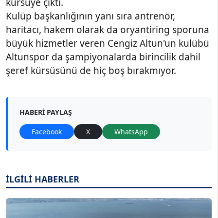
kürsüye çıktı.
Kulüp başkanlığının yanı sıra antrenör,
haritacı, hakem olarak da oryantiring sporuna
büyük hizmetler veren Cengiz Altun'un kulübü
Altunspor da şampiyonalarda birincilik dahil
şeref kürsüsünü de hiç boş bırakmıyor.
HABERI PAYLAŞ
Facebook
X
WhatsApp
İLGİLİ HABERLER