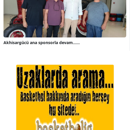
Akhisargücü ana sponsorla devam......
A. BAHRİ VRESKALA
Köşe Yazarı