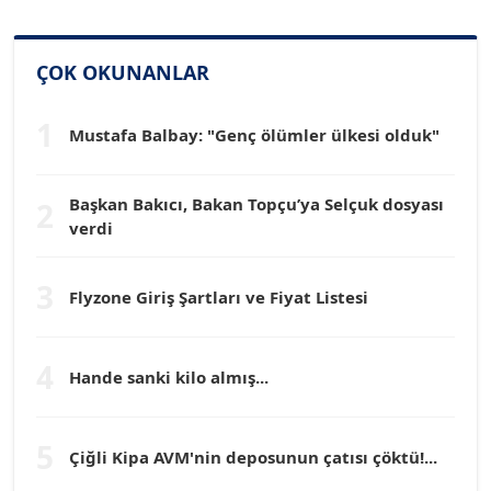
SİNAN GENÇ
ÇOK OKUNANLAR
Köşe Yazarı
1
Mustafa Balbay: "Genç ölümler ülkesi olduk"
Dr. HAKAN TARTAN
Köşe Yazarı
Başkan Bakıcı, Bakan Topçu’ya Selçuk dosyası
2
verdi
Prof. Dr. YÜCEL OCAK
Köşe Yazarı
3
Flyzone Giriş Şartları ve Fiyat Listesi
TEOMAN GÜRAY
Köşe Yazarı
4
Hande sanki kilo almış...
TUNÇ AFŞAR
5
Köşe Yazarı
Çiğli Kipa AVM'nin deposunun çatısı çöktü!...