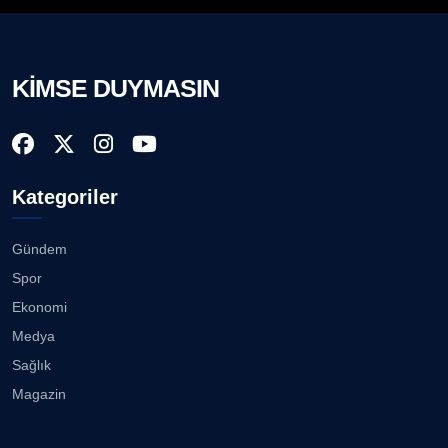
Prof. Dr. BİLGE DONUK
Köşe Yazarı
Technocity İzmir'de inşaat sürecine girdi ...
08.08.2026
KİMSE DUYMASIN
AVNİ ERBOY
Köşe Yazarı
İzmir İtfaiyesi’ne 13,5 milyon Euro’luk teknoloji
yatır...
08.08.2026
Doç. Dr. LEVENT KÖSTEM
D
Kategoriler
Köşe Yazarı
Çiğli, Karşıyaka ve Bayraklı’da devam... ...
08.08.2026
Gündem
CAN BARHAN
Spor
Köşe Yazarı
Buca Bornova arası 10 dakika......
Ekonomi
08.08.2026
Medya
Prof. Dr. SEYHAN HASIRCI
Sağlık
Köşe Yazarı
Karşıyaka Çarşısı’nda tüm araçların girişi yasak!...
Magazin
08.08.2026
Prof. Dr. YAVUZ TAŞKIRAN