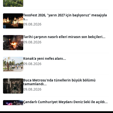
ATİLLA KÖPRÜLÜOĞLU
Köşe Yazarı
TeosFest 2026, "yarın 2027 için başlıyoruz" mesajıyla
s...
09.08.2026
BÜLENT GÜRLÜK
Köşe Yazarı
Tarihi çarşının nasırlı elleri mirasın son bekçileri...
09.08.2026
MERT ERBOY
Köşe Yazarı
Konak’a yeni nefes alanı...
09.08.2026
BÜLENT SAĞLAM
B
Köşe Yazarı
Buca Metrosu'nda tünellerin büyük bölümü
tamamlandı...
09.08.2026
SEVGİ MOLVA
Köşe Yazarı
Çandarlı Cumhuriyet Meydanı Deniz Seki ile açıldı...
08.08.2026