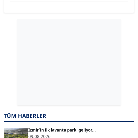
YILMAZ DURMAZ
Köşe Yazarı
GÜLPERİ ALTUN KILIÇ
Köşe Yazarı
ERDAL İZGİ
Köşe Yazarı
Dr. ŞABAN ACARBAY
Köşe Yazarı
TÜM HABERLER
TUĞÇE TUĞSAVUL BAYSOY
T
Köşe Yazarı
İzmir’in ilk lavanta parkı geliyor...
09.08.2026