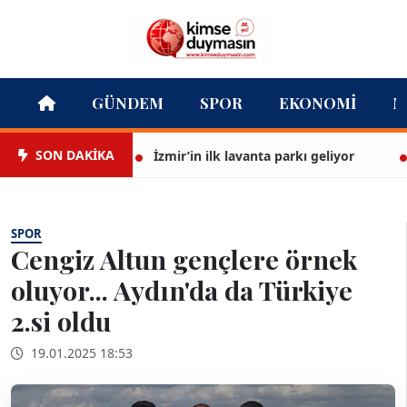
GÜNDEM
SPOR
EKONOMI
M
SON DAKİKA
İzmir’in ilk lavanta parkı geliyor
Te
SPOR
Cengiz Altun gençlere örnek
oluyor... Aydın'da da Türkiye
2.si oldu
19.01.2025 18:53