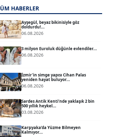
TÜM HABERLER
TUĞÇE TUĞSAVUL BAYSOY
T
Köşe Yazarı
Ayşegül, beyaz bikinisiyle göz
doldurdu!...
06.08.2026
ATİLLA KÖPRÜLÜOĞLU
Köşe Yazarı
3 milyon Euroluk düğünle evlendiler...
06.08.2026
BÜLENT GÜRLÜK
Köşe Yazarı
İzmir’in simge yapısı Cihan Palas
yeniden hayat buluyor...
06.08.2026
MERT ERBOY
Köşe Yazarı
Sardes Antik Kenti’nde yaklaşık 2 bin
500 yıllık heykel...
03.08.2026
BÜLENT SAĞLAM
B
Köşe Yazarı
Karşıyaka’da Yüzme Bilmeyen
Kalmıyor...