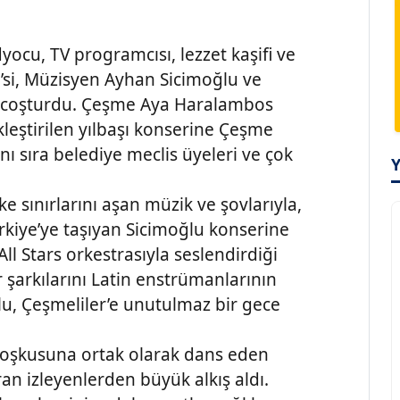
dyocu, TV programcısı, lezzet kaşifi ve
’si, Müzisyen Ayhan Sicimoğlu ve
r’i coşturdu. Çeşme Aya Haralambos
kleştirilen yılbaşı konserine Çeşme
ı sıra belediye meclis üyeleri ve çok
ke sınırlarını aşan müzik ve şovlarıyla,
kiye’ye taşıyan Sicimoğlu konserine
All Stars orkestrasıyla seslendirdiği
r şarkılarını Latin enstrümanlarının
ğlu, Çeşmeliler’e unutulmaz bir gece
 coşkusuna ortak olarak dans eden
n izleyenlerden büyük alkış aldı.