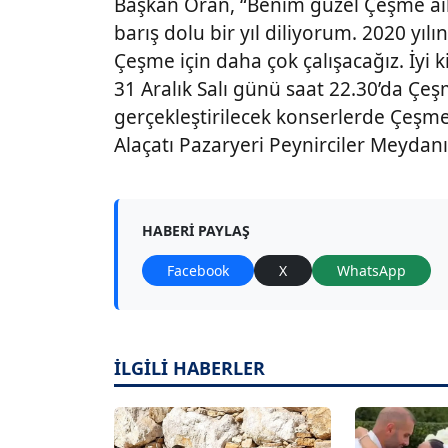
Başkan Oran, “Benim güzel Çeşme ail
barış dolu bir yıl diliyorum. 2020 yıl
Çeşme için daha çok çalışacağız. İyi ki
31 Aralık Salı günü saat 22.30’da Çeş
gerçekleştirilecek konserlerde Çeşm
Alaçatı Pazaryeri Peynirciler Meydanı
HABERI PAYLAŞ
Facebook
X
WhatsApp
İLGİLİ HABERLER