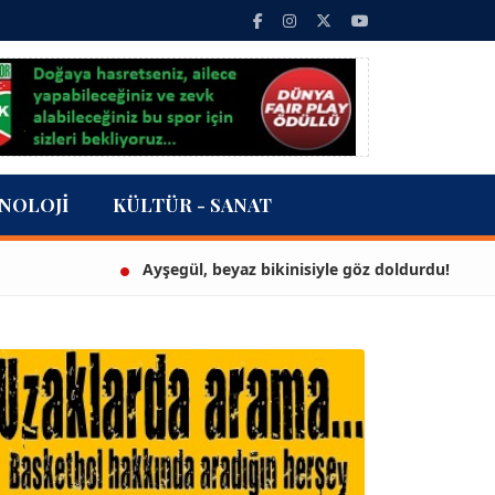
NOLOJI
KÜLTÜR - SANAT
Ayşegül, beyaz bikinisiyle göz doldurdu!
3 