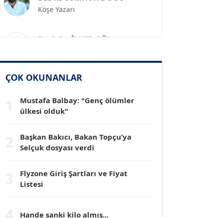
Prof. Dr. İLKER GÜL
Köşe Yazarı
SİNAN GENÇ
ÇOK OKUNANLAR
Köşe Yazarı
Mustafa Balbay: "Genç ölümler
1
ülkesi olduk"
Dr. HAKAN TARTAN
Köşe Yazarı
Başkan Bakıcı, Bakan Topçu’ya
2
Selçuk dosyası verdi
Prof. Dr. YÜCEL OCAK
Köşe Yazarı
Flyzone Giriş Şartları ve Fiyat
3
Listesi
TEOMAN GÜRAY
4
Köşe Yazarı
Hande sanki kilo almış...