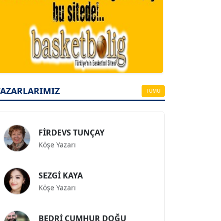
A. BAHRİ VRESKALA
Köşe Yazarı
ESAT ERÇETİNGÖZ
YAZARLARIMIZ
Köşe Yazarı
TÜMÜ
FİRDEVS TUNÇAY
Köşe Yazarı
SEZGİ KAYA
Köşe Yazarı
BEDRİ CUMHUR DOĞU
Köşe Yazarı