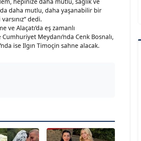
em, hepinize daha mutlu, sağlık ve
ında daha mutlu, daha yaşanabilir bir
 varsınız” dedi.
me ve Alaçatı’da eş zamanlı
e Cumhuriyet Meydanı’nda Cenk Bosnalı,
’nda ise Ilgın Timoçin sahne alacak.