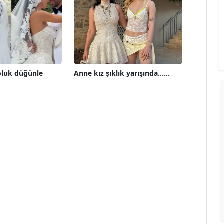
oluk düğünle
Anne kız şıklık yarışında......