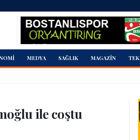
NOMI
MEDYA
SAĞLIK
MAGAZIN
TEK
oğlu ile coştu