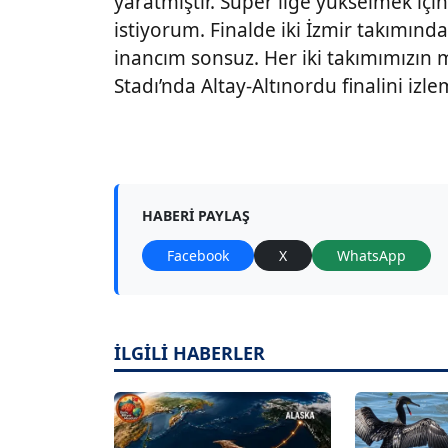
yaratmıştır. Süper lige yükselmek içi
istiyorum. Finalde iki İzmir takımınd
inancım sonsuz. Her iki takımımızın m
Stadı’nda Altay-Altınordu finalini izl
HABERI PAYLAŞ
Facebook
X
WhatsApp
İLGİLİ HABERLER