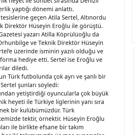
eknik heyet ile sohbet sırasında Denizli
kerlik yaptığı dönemi anlattı.
tesislerine geçen Atila Sertel, Altınordu
k Direktör Hüseyin Eroğlu ile görüştü.
 Gazetesi yazarı Atilla Köprülüoğlu da
ş Orhunbilge ve Teknik Direktör Hüseyin
ertel’e üzerinde isminin yazılı olduğu ve
forma hediye etti. Sertel ise Eroğlu ve
lar diledi.
un Türk futbolunda çok ayrı ve şanlı bir
ertel şunları söyledi:
sından yetiştirdiği oyuncularla çok büyük
ik heyeti ile Türkiye liglerinin yanı sıra
örnek bir kulübümüzdür. Türk
kemizde tektir, örnektir. Hüseyin Eroğlu
arı ile birlikte efsane bir takım