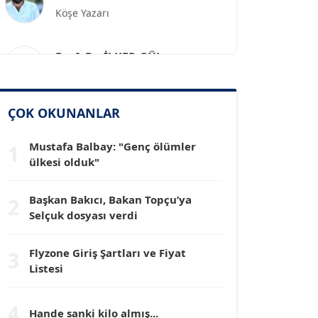
Prof. Dr. İLKER GÜL
Köşe Yazarı
SİNAN GENÇ
ÇOK OKUNANLAR
Köşe Yazarı
Mustafa Balbay: "Genç ölümler
1
Dr. HAKAN TARTAN
ülkesi olduk"
Köşe Yazarı
Başkan Bakıcı, Bakan Topçu’ya
2
Selçuk dosyası verdi
Prof. Dr. YÜCEL OCAK
Köşe Yazarı
Flyzone Giriş Şartları ve Fiyat
3
Listesi
TEOMAN GÜRAY
Köşe Yazarı
4
Hande sanki kilo almış...