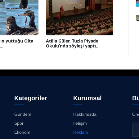
ın yuttuğu Olta
Atilla Güler, Tuzla Piyade
..
Okulu’nda söyleşi yaptı...
Kategoriler
Kurumsal
Bü
Gündem
Hakkımızda
Öne
Spor
İletişim
Ekonomi
Reklam