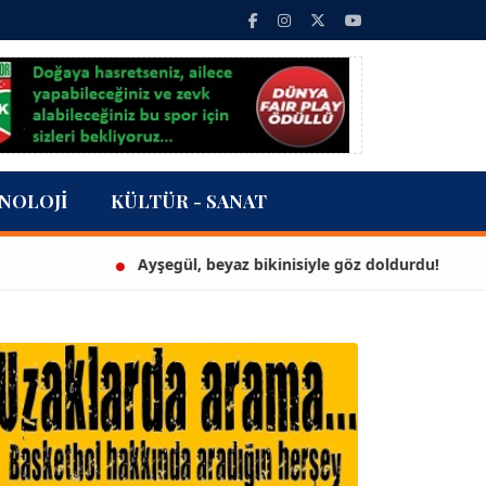
NOLOJI
KÜLTÜR - SANAT
Ayşegül, beyaz bikinisiyle göz doldurdu!
3 mi