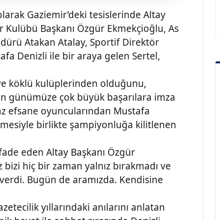
k olarak Gaziemir’deki tesislerinde Altay
por Kulübü Başkanı Özgür Ekmekçioğlu, As
rü Atakan Atalay, Sportif Direktör
fa Denizli ile bir araya gelen Sertel,
 ve köklü kulüplerinden olduğunu,
ten günümüze çok büyük başarılara imza
maz efsane oyuncularından Mustafa
mesiyle birlikte şampiyonluğa kilitlenen
fade eden Altay Başkanı Özgür
z bizi hiç bir zaman yalnız bırakmadı ve
 verdi. Bugün de aramızda. Kendisine
zetecilik yıllarındaki anılarını anlatan