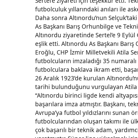
Sertel’e ziyareti için teşekkür etti. T
futbolculuk yıllarındaki anıları ile as
Daha sonra Altınordu’nun Selçuk’taki 
As Başkanı Barış Orhunbilge ve Tekni
Altınordu ziyaretinde Sertel’e 9 Eylül
eşlik etti. Altınordu As Başkanı Barı
Eroğlu, CHP İzmir Milletvekili Atila S
futbolcuların imzaladığı 35 numaralı 
futbolculara baklava ikram etti, başarı
26 Aralık 1923’de kurulan Altınordu’n
tarihi bulunduğunu vurgulayan Atila S
“Altınordu birinci ligde kendi altyapı
başarılara imza atmıştır. Başkanı, tekn
Avrupa’ya futbol yıldızlarını sunan 
futbolcularından oluşan takımı ile ül
çok başarılı bir teknik adam, yardımcıl