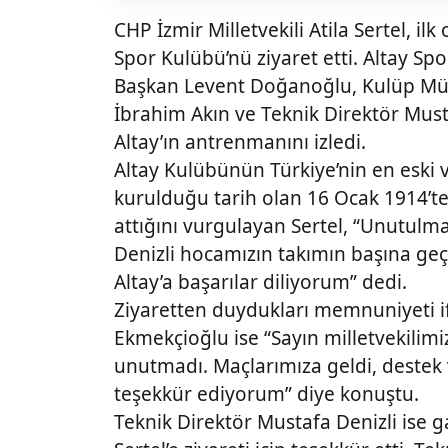
CHP İzmir Milletvekili Atila Sertel, il
Spor Kulübü’nü ziyaret etti. Altay S
Başkan Levent Doğanoğlu, Kulüp Müdü
İbrahim Akın ve Teknik Direktör Musta
Altay’ın antrenmanını izledi.
Altay Kulübünün Türkiye’nin en eski
kurulduğu tarih olan 16 Ocak 1914’
attığını vurgulayan Sertel, “Unutul
Denizli hocamızın takımın başına geç
Altay’a başarılar diliyorum” dedi.
Ziyaretten duydukları memnuniyeti i
Ekmekçioğlu ise “Sayın milletvekilimi
unutmadı. Maçlarımıza geldi, destek
teşekkür ediyorum” diye konuştu.
Teknik Direktör Mustafa Denizli ise ga