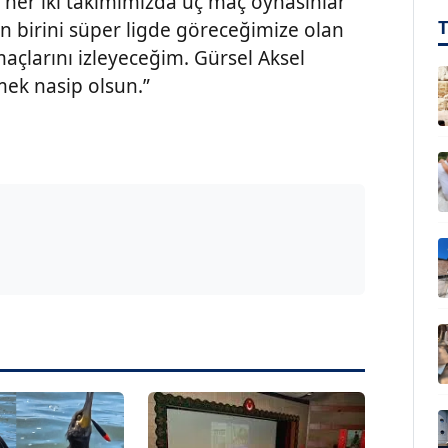
n her iki takımımızda üç maç oynasınlar
an birini süper ligde göreceğimize olan
açlarını izleyeceğim. Gürsel Aksel
emek nasip olsun.”