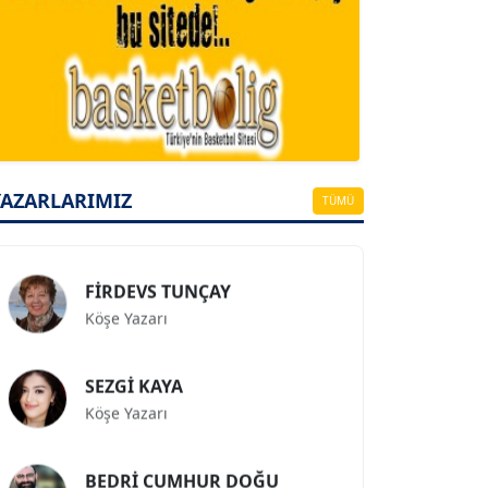
A. BAHRİ VRESKALA
Köşe Yazarı
ESAT ERÇETİNGÖZ
Köşe Yazarı
YAZARLARIMIZ
TÜMÜ
FİRDEVS TUNÇAY
Köşe Yazarı
SEZGİ KAYA
Köşe Yazarı
BEDRİ CUMHUR DOĞU
Köşe Yazarı