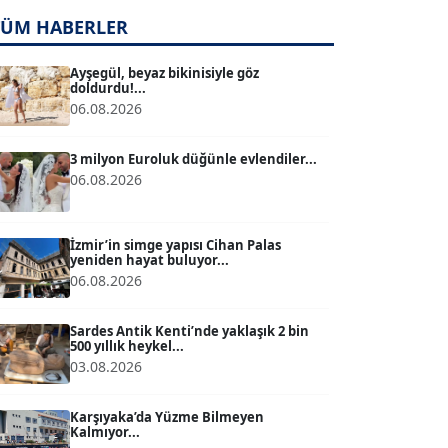
TÜM HABERLER
TUĞÇE TUĞSAVUL BAYSOY
T
Köşe Yazarı
Ayşegül, beyaz bikinisiyle göz
doldurdu!...
06.08.2026
ATİLLA KÖPRÜLÜOĞLU
Köşe Yazarı
3 milyon Euroluk düğünle evlendiler...
06.08.2026
BÜLENT GÜRLÜK
Köşe Yazarı
İzmir’in simge yapısı Cihan Palas
yeniden hayat buluyor...
06.08.2026
MERT ERBOY
Köşe Yazarı
Sardes Antik Kenti’nde yaklaşık 2 bin
500 yıllık heykel...
03.08.2026
BÜLENT SAĞLAM
B
Köşe Yazarı
Karşıyaka’da Yüzme Bilmeyen
Kalmıyor...