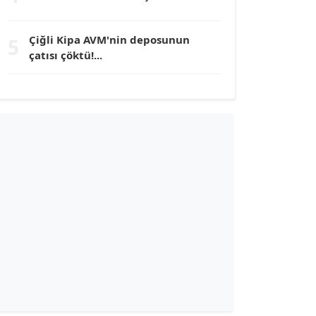
TUNÇ AFŞAR
Çiğli Kipa AVM'nin deposunun
5
Köşe Yazarı
çatısı çöktü!...
YILMAZ DURMAZ
Köşe Yazarı
GÜLPERİ ALTUN KILIÇ
Köşe Yazarı
ERDAL İZGİ
Köşe Yazarı
Dr. ŞABAN ACARBAY
Köşe Yazarı