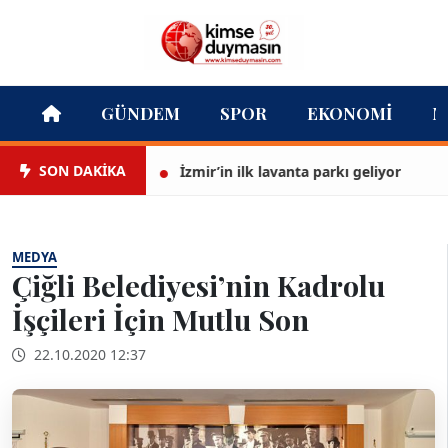
GÜNDEM
SPOR
EKONOMI
M
SON DAKİKA
İzmir’in ilk lavanta parkı geliyor
T
MEDYA
Çiğli Belediyesi’nin Kadrolu
İşçileri İçin Mutlu Son
22.10.2020 12:37