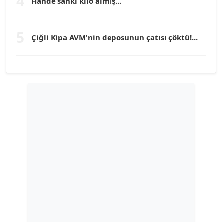
4
Hande sanki kilo almış...
TUNÇ AFŞAR
5
Çiğli Kipa AVM'nin deposunun çatısı çöktü!...
Köşe Yazarı
YILMAZ DURMAZ
Köşe Yazarı
GÜLPERİ ALTUN KILIÇ
Köşe Yazarı
ERDAL İZGİ
Köşe Yazarı
Dr. ŞABAN ACARBAY
Köşe Yazarı