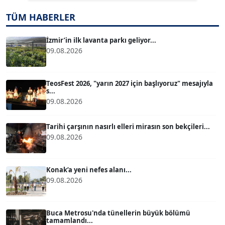
TÜM HABERLER
TUĞÇE TUĞSAVUL BAYSOY
T
Köşe Yazarı
İzmir’in ilk lavanta parkı geliyor...
09.08.2026
ATİLLA KÖPRÜLÜOĞLU
Köşe Yazarı
TeosFest 2026, "yarın 2027 için başlıyoruz" mesajıyla
s...
09.08.2026
BÜLENT GÜRLÜK
Köşe Yazarı
Tarihi çarşının nasırlı elleri mirasın son bekçileri...
09.08.2026
MERT ERBOY
Köşe Yazarı
Konak’a yeni nefes alanı...
09.08.2026
BÜLENT SAĞLAM
B
Köşe Yazarı
Buca Metrosu'nda tünellerin büyük bölümü
tamamlandı...