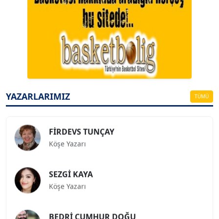
A. BAHRİ VRESKALA
Köşe Yazarı
ESAT ERÇETİNGÖZ
Köşe Yazarı
YAZARLARIMIZ
TÜMÜ
FİRDEVS TUNÇAY
Köşe Yazarı
SEZGİ KAYA
Köşe Yazarı
BEDRİ CUMHUR DOĞU