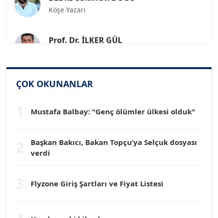
Köşe Yazarı
Prof. Dr. İLKER GÜL
Köşe Yazarı
SİNAN GENÇ
ÇOK OKUNANLAR
Köşe Yazarı
1
Mustafa Balbay: "Genç ölümler ülkesi olduk"
Dr. HAKAN TARTAN
Köşe Yazarı
Başkan Bakıcı, Bakan Topçu’ya Selçuk dosyası
2
verdi
Prof. Dr. YÜCEL OCAK
Köşe Yazarı
3
Flyzone Giriş Şartları ve Fiyat Listesi
TEOMAN GÜRAY
Köşe Yazarı