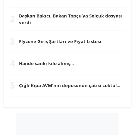
Köşe Yazarı
Başkan Bakıcı, Bakan Topçu’ya Selçuk dosyası
2
verdi
Prof. Dr. YÜCEL OCAK
Köşe Yazarı
3
Flyzone Giriş Şartları ve Fiyat Listesi
TEOMAN GÜRAY
Köşe Yazarı
4
Hande sanki kilo almış...
TUNÇ AFŞAR
5
Köşe Yazarı
Çiğli Kipa AVM'nin deposunun çatısı çöktü!...
YILMAZ DURMAZ
Köşe Yazarı
GÜLPERİ ALTUN KILIÇ