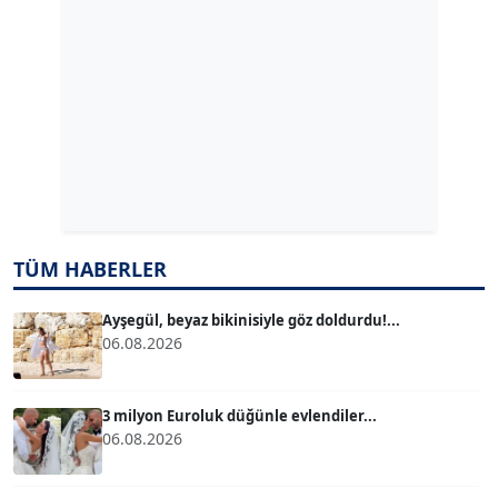
Köşe Yazarı
ERDAL İZGİ
Köşe Yazarı
Dr. ŞABAN ACARBAY
Köşe Yazarı
TÜM HABERLER
TUĞÇE TUĞSAVUL BAYSOY
T
Köşe Yazarı
Ayşegül, beyaz bikinisiyle göz doldurdu!...
06.08.2026
ATİLLA KÖPRÜLÜOĞLU
Köşe Yazarı
3 milyon Euroluk düğünle evlendiler...
06.08.2026
BÜLENT GÜRLÜK
Köşe Yazarı