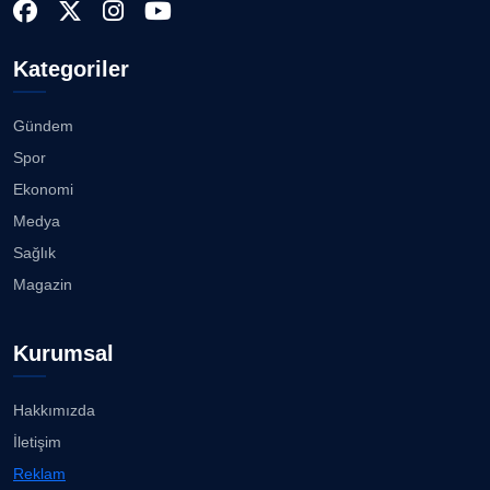
Yaşı...
28.07.2026
Doç. Dr. LEVENT KÖSTEM
D
Kategoriler
Köşe Yazarı
Akhisargücü Spor Kulübü 14 Yaşında ...
27.07.2026
Gündem
CAN BARHAN
Spor
Köşe Yazarı
"Gazeteci kamu adına görev yapar!"...
Ekonomi
23.07.2026
Medya
Prof. Dr. SEYHAN HASIRCI
Sağlık
Köşe Yazarı
Bisikletçiler Gömeç'te bisiklet festivalinde
Magazin
buluşacak ...
23.07.2026
Prof. Dr. YAVUZ TAŞKIRAN
Kurumsal
Köşe Yazarı
İzmirli müzisyen, koro şefi Almanya’da popüler
oldu......
23.07.2026
Hakkımızda
ERDOGAN ARIPINAR
İletişim
Köşe Yazarı
Anne kız şıklık yarışında......
Reklam
23.07.2026