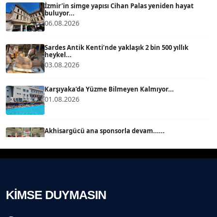
İzmir’in simge yapısı Cihan Palas yeniden hayat
buluyor...
06.08.2026
MERT ERBOY
Köşe Yazarı
Sardes Antik Kenti’nde yaklaşık 2 bin 500 yıllık
heykel...
03.08.2026
BÜLENT SAĞLAM
B
Köşe Yazarı
Karşıyaka’da Yüzme Bilmeyen Kalmıyor...
01.08.2026
SEVGİ MOLVA
Köşe Yazarı
Akhisargücü ana sponsorla devam......
29.07.2026
Prof. Dr. BİLGE DONUK
Köşe Yazarı
Ahmet Kandemir: Sorun yaratan kişiler sorunu
çözemez!...
28.07.2026
KİMSE DUYMASIN
AVNİ ERBOY
Köşe Yazarı
İzmir Gazeteciler Cemiyeti 80, 9 Eylül Gazetesi 14