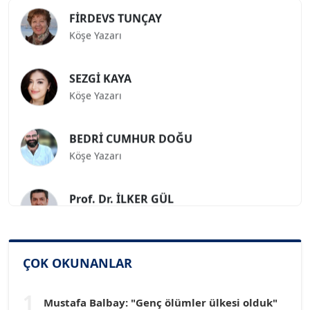
FİRDEVS TUNÇAY
Köşe Yazarı
SEZGİ KAYA
Köşe Yazarı
BEDRİ CUMHUR DOĞU
Köşe Yazarı
Prof. Dr. İLKER GÜL
Köşe Yazarı
SİNAN GENÇ
ÇOK OKUNANLAR
Köşe Yazarı
1
Mustafa Balbay: "Genç ölümler ülkesi olduk"
Dr. HAKAN TARTAN