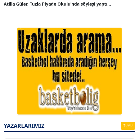
Atilla Güler, Tuzla Piyade Okulu’nda söyleşi yaptı...
A. BAHRİ VRESKALA
Köşe Yazarı
ESAT ERÇETİNGÖZ
Köşe Yazarı
YAZARLARIMIZ
TÜMÜ