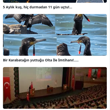
5 Aylık kuş, hiç durmadan 11 gün uçtu!...
Bir Karabatağın yuttuğu Olta İle İmtihanı!.....