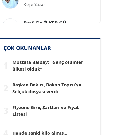
Prof. Dr. İLKER GÜL
Köşe Yazarı
SİNAN GENÇ
ÇOK OKUNANLAR
Köşe Yazarı
Mustafa Balbay: "Genç ölümler
1
Dr. HAKAN TARTAN
ülkesi olduk"
Köşe Yazarı
Başkan Bakıcı, Bakan Topçu’ya
2
Selçuk dosyası verdi
Prof. Dr. YÜCEL OCAK
Köşe Yazarı
Flyzone Giriş Şartları ve Fiyat
3
Listesi
TEOMAN GÜRAY
Köşe Yazarı
4
Hande sanki kilo almış...