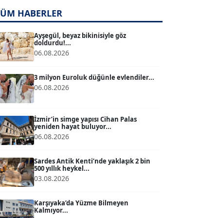
TUĞÇE TUĞSAVUL BAYSOY
TÜM HABERLER
T
Köşe Yazarı
Ayşegül, beyaz bikinisiyle göz
doldurdu!...
06.08.2026
ATİLLA KÖPRÜLÜOĞLU
Köşe Yazarı
3 milyon Euroluk düğünle evlendiler...
06.08.2026
BÜLENT GÜRLÜK
Köşe Yazarı
İzmir’in simge yapısı Cihan Palas
yeniden hayat buluyor...
06.08.2026
MERT ERBOY
Köşe Yazarı
Sardes Antik Kenti’nde yaklaşık 2 bin
500 yıllık heykel...
03.08.2026
BÜLENT SAĞLAM
B
Köşe Yazarı
Karşıyaka’da Yüzme Bilmeyen
Kalmıyor...