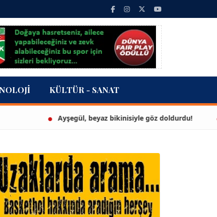
NOLOJI
KÜLTÜR - SANAT
Ayşegül, beyaz bikinisiyle göz doldurdu!
3 mil