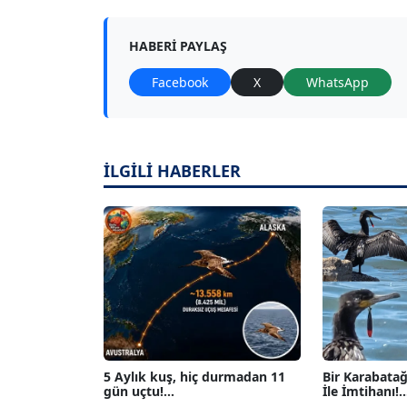
HABERI PAYLAŞ
Facebook
X
WhatsApp
İLGİLİ HABERLER
5 Aylık kuş, hiç durmadan 11
Bir Karabatağ
gün uçtu!...
İle İmtihanı!...