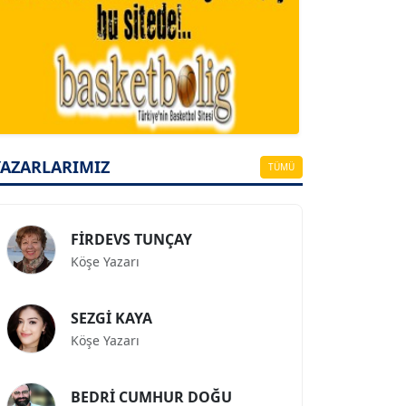
A. BAHRİ VRESKALA
Köşe Yazarı
ESAT ERÇETİNGÖZ
Köşe Yazarı
YAZARLARIMIZ
TÜMÜ
FİRDEVS TUNÇAY
Köşe Yazarı
SEZGİ KAYA
Köşe Yazarı
BEDRİ CUMHUR DOĞU
Köşe Yazarı