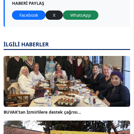
HABERI PAYLAŞ
Facebook
X
WhatsApp
İLGİLİ HABERLER
BUVAK’tan İzmirlilere destek çağrısı...