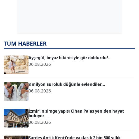
Dr. ŞABAN ACARBAY
Köşe Yazarı
TÜM HABERLER
TUĞÇE TUĞSAVUL BAYSOY
T
Köşe Yazarı
Ayşegül, beyaz bikinisiyle göz doldurdu!...
06.08.2026
ATİLLA KÖPRÜLÜOĞLU
Köşe Yazarı
3 milyon Euroluk düğünle evlendiler...
06.08.2026
BÜLENT GÜRLÜK
Köşe Yazarı
İzmir’in simge yapısı Cihan Palas yeniden hayat
buluyor...
06.08.2026
MERT ERBOY
Köşe Yazarı
Sardes Antik Kenti’nde yaklaşık 2 bin 500 yıllık