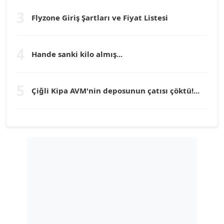
Köşe Yazarı
3
Flyzone Giriş Şartları ve Fiyat Listesi
TEOMAN GÜRAY
Köşe Yazarı
4
Hande sanki kilo almış...
TUNÇ AFŞAR
5
Köşe Yazarı
Çiğli Kipa AVM'nin deposunun çatısı çöktü!...
YILMAZ DURMAZ
Köşe Yazarı
GÜLPERİ ALTUN KILIÇ
Köşe Yazarı
ERDAL İZGİ
Köşe Yazarı