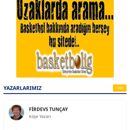
A. BAHRİ VRESKALA
Köşe Yazarı
ESAT ERÇETİNGÖZ
Köşe Yazarı
YAZARLARIMIZ
TÜMÜ
FİRDEVS TUNÇAY
Köşe Yazarı
SEZGİ KAYA