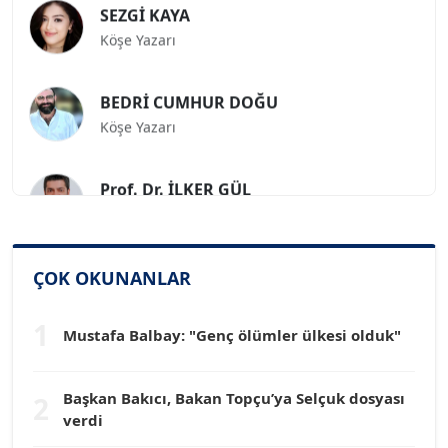
Köşe Yazarı
BEDRİ CUMHUR DOĞU
Köşe Yazarı
Prof. Dr. İLKER GÜL
Köşe Yazarı
SİNAN GENÇ
ÇOK OKUNANLAR
Köşe Yazarı
1
Mustafa Balbay: "Genç ölümler ülkesi olduk"
Dr. HAKAN TARTAN
Köşe Yazarı
Başkan Bakıcı, Bakan Topçu’ya Selçuk dosyası
2
verdi
Prof. Dr. YÜCEL OCAK