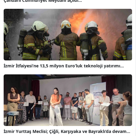
Çandarlı Cumhuriyet Meydanı açıldı...
İzmir İtfaiyesi’ne 13,5 milyon Euro’luk teknoloji yatırımı...
İzmir Yurttaş Meclisi; Çiğli, Karşıyaka ve Bayraklı’da devam...