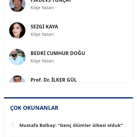
Köşe Yazarı
SEZGİ KAYA
Köşe Yazarı
BEDRİ CUMHUR DOĞU
Köşe Yazarı
Prof. Dr. İLKER GÜL
Köşe Yazarı
SİNAN GENÇ
ÇOK OKUNANLAR
Köşe Yazarı
1
Mustafa Balbay: "Genç ölümler ülkesi olduk"
Dr. HAKAN TARTAN
Köşe Yazarı