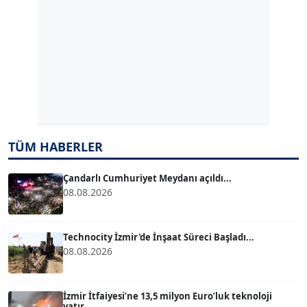
ERDAL İZGİ
Köşe Yazarı
Dr. ŞABAN ACARBAY
Köşe Yazarı
TÜM HABERLER
TUĞÇE TUĞSAVUL BAYSOY
T
Köşe Yazarı
Çandarlı Cumhuriyet Meydanı açıldı...
08.08.2026
ATİLLA KÖPRÜLÜOĞLU
Köşe Yazarı
Technocity İzmir'de İnşaat Süreci Başladı...
08.08.2026
BÜLENT GÜRLÜK
Köşe Yazarı
İzmir İtfaiyesi’ne 13,5 milyon Euro’luk teknoloji
yatır...