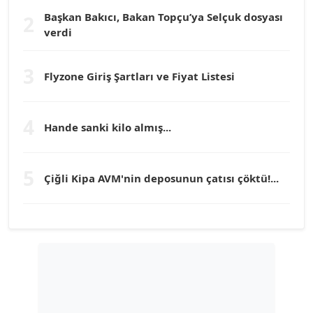
Başkan Bakıcı, Bakan Topçu’ya Selçuk dosyası
2
verdi
Prof. Dr. YÜCEL OCAK
Köşe Yazarı
3
Flyzone Giriş Şartları ve Fiyat Listesi
TEOMAN GÜRAY
Köşe Yazarı
4
Hande sanki kilo almış...
TUNÇ AFŞAR
5
Çiğli Kipa AVM'nin deposunun çatısı çöktü!...
Köşe Yazarı
YILMAZ DURMAZ
Köşe Yazarı
GÜLPERİ ALTUN KILIÇ
Köşe Yazarı