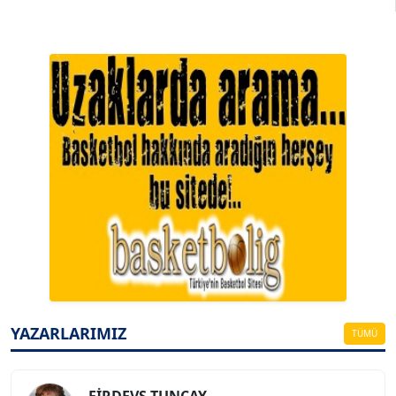
A. BAHRİ VRESKALA
Köşe Yazarı
ESAT ERÇETİNGÖZ
Köşe Yazarı
YAZARLARIMIZ
TÜMÜ
FİRDEVS TUNÇAY