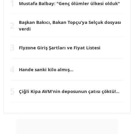
1
Mustafa Balbay: "Genç ölümler ülkesi olduk"
Köşe Yazarı
Başkan Bakıcı, Bakan Topçu’ya Selçuk dosyası
2
Prof. Dr. YÜCEL OCAK
verdi
Köşe Yazarı
3
Flyzone Giriş Şartları ve Fiyat Listesi
TEOMAN GÜRAY
Köşe Yazarı
4
Hande sanki kilo almış...
TUNÇ AFŞAR
Köşe Yazarı
5
Çiğli Kipa AVM'nin deposunun çatısı çöktü!...
YILMAZ DURMAZ
Köşe Yazarı
GÜLPERİ ALTUN KILIÇ