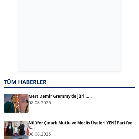
Köşe Yazarı
ERDAL İZGİ
Köşe Yazarı
Dr. ŞABAN ACARBAY
Köşe Yazarı
TUĞÇE TUĞSAVUL BAYSOY
T
TÜM HABERLER
Köşe Yazarı
Mert Demir Grammy'de jüri......
ATİLLA KÖPRÜLÜOĞLU
08.08.2026
Köşe Yazarı
Nilüfer Çınarlı Mutlu ve Meclis Üyeleri YENİ Parti'ye
BÜLENT GÜRLÜK
k...
08.08.2026
Köşe Yazarı