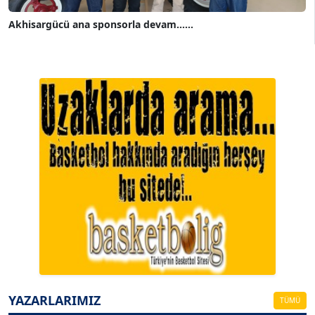
Akhisargücü ana sponsorla devam......
A. BAHRİ VRESKALA
Köşe Yazarı
ESAT ERÇETİNGÖZ
Köşe Yazarı
YAZARLARIMIZ
TÜMÜ