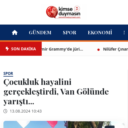
GÜNDEM
SPOR
EKONOMI
M
SON DAKİKA
Mert Demir Grammy'de jüri...
Nilüfer Çınarlı Mu
SPOR
Çocukluk hayalini
gerçekleştirdi, Van Gölünde
yarıştı...
13.08.2024 10:43