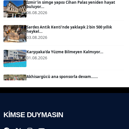
İzmir’in simge yapısı Cihan Palas yeniden hayat
buluyor...
06.08.2026
MERT ERBOY
Köşe Yazarı
Sardes Antik Kenti’nde yaklaşık 2 bin 500 yıllık
heykel...
03.08.2026
BÜLENT SAĞLAM
B
Köşe Yazarı
Karşıyaka’da Yüzme Bilmeyen Kalmıyor...
01.08.2026
SEVGİ MOLVA
Köşe Yazarı
Akhisargücü ana sponsorla devam......
29.07.2026
Prof. Dr. BİLGE DONUK
Köşe Yazarı
Ahmet Kandemir: Sorun yaratan kişiler sorunu
çözemez!...
28.07.2026
KİMSE DUYMASIN
AVNİ ERBOY
Köşe Yazarı
İzmir Gazeteciler Cemiyeti 80, 9 Eylül Gazetesi 14