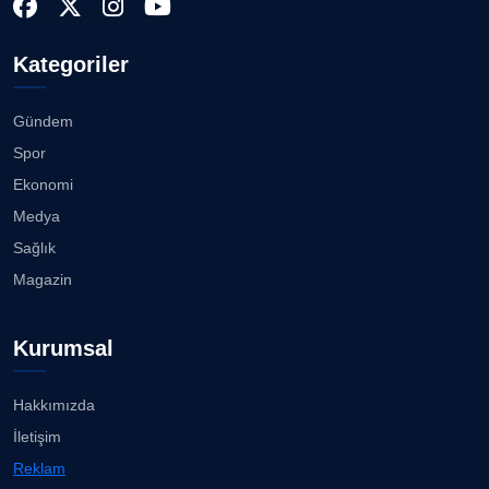
Yaşı...
28.07.2026
Doç. Dr. LEVENT KÖSTEM
D
Kategoriler
Köşe Yazarı
Akhisargücü Spor Kulübü 14 Yaşında ...
27.07.2026
Gündem
CAN BARHAN
Spor
Köşe Yazarı
"Gazeteci kamu adına görev yapar!"...
Ekonomi
23.07.2026
Medya
Prof. Dr. SEYHAN HASIRCI
Sağlık
Köşe Yazarı
Bisikletçiler Gömeç'te bisiklet festivalinde
Magazin
buluşacak ...
23.07.2026
Prof. Dr. YAVUZ TAŞKIRAN
Kurumsal
Köşe Yazarı
İzmirli müzisyen, koro şefi Almanya’da popüler
oldu......
23.07.2026
Hakkımızda
ERDOGAN ARIPINAR
İletişim
Köşe Yazarı
Anne kız şıklık yarışında......
Reklam
23.07.2026