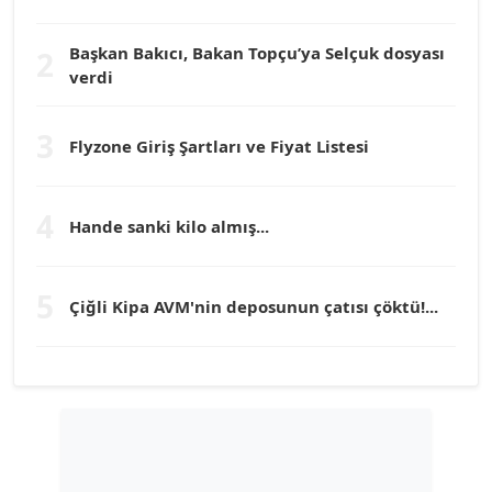
Köşe Yazarı
Başkan Bakıcı, Bakan Topçu’ya Selçuk dosyası
2
verdi
Prof. Dr. YÜCEL OCAK
Köşe Yazarı
3
Flyzone Giriş Şartları ve Fiyat Listesi
TEOMAN GÜRAY
Köşe Yazarı
4
Hande sanki kilo almış...
TUNÇ AFŞAR
5
Köşe Yazarı
Çiğli Kipa AVM'nin deposunun çatısı çöktü!...
YILMAZ DURMAZ
Köşe Yazarı
GÜLPERİ ALTUN KILIÇ
Köşe Yazarı