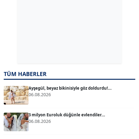
ERDAL İZGİ
Köşe Yazarı
Dr. ŞABAN ACARBAY
Köşe Yazarı
TUĞÇE TUĞSAVUL BAYSOY
TÜM HABERLER
T
Köşe Yazarı
Ayşegül, beyaz bikinisiyle göz doldurdu!...
06.08.2026
ATİLLA KÖPRÜLÜOĞLU
Köşe Yazarı
3 milyon Euroluk düğünle evlendiler...
06.08.2026
BÜLENT GÜRLÜK
Köşe Yazarı