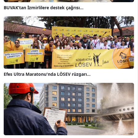
BUVAK’tan İzmirlilere destek çağrısı...
Efes Ultra Maratonu'nda LÖSEV rüzgarı...