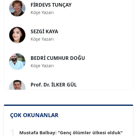
Köşe Yazarı
SEZGİ KAYA
Köşe Yazarı
BEDRİ CUMHUR DOĞU
Köşe Yazarı
Prof. Dr. İLKER GÜL
Köşe Yazarı
SİNAN GENÇ
Köşe Yazarı
ÇOK OKUNANLAR
1
Mustafa Balbay: "Genç ölümler ülkesi olduk"
Dr. HAKAN TARTAN