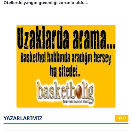
Otellerde yangın güvenliği zorunlu oldu...
A. BAHRİ VRESKALA
Köşe Yazarı
ESAT ERÇETİNGÖZ
Köşe Yazarı
YAZARLARIMIZ
TÜMÜ
FİRDEVS TUNÇAY