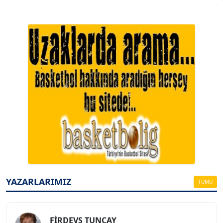
A. BAHRİ VRESKALA
Köşe Yazarı
ESAT ERÇETİNGÖZ
YAZARLARIMIZ
Köşe Yazarı
TÜMÜ
FİRDEVS TUNÇAY