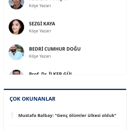
Köşe Yazarı
SEZGİ KAYA
Köşe Yazarı
BEDRİ CUMHUR DOĞU
Köşe Yazarı
Prof. Dr. İLKER GÜL
Köşe Yazarı
SİNAN GENÇ
ÇOK OKUNANLAR
Köşe Yazarı
1
Mustafa Balbay: "Genç ölümler ülkesi olduk"
Dr. HAKAN TARTAN
Köşe Yazarı