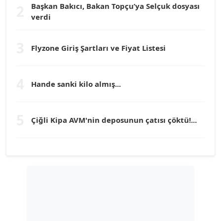
Başkan Bakıcı, Bakan Topçu’ya Selçuk dosyası
2
verdi
Prof. Dr. YÜCEL OCAK
Köşe Yazarı
3
Flyzone Giriş Şartları ve Fiyat Listesi
TEOMAN GÜRAY
4
Köşe Yazarı
Hande sanki kilo almış...
TUNÇ AFŞAR
5
Çiğli Kipa AVM'nin deposunun çatısı çöktü!...
Köşe Yazarı
YILMAZ DURMAZ
Köşe Yazarı
GÜLPERİ ALTUN KILIÇ
Köşe Yazarı