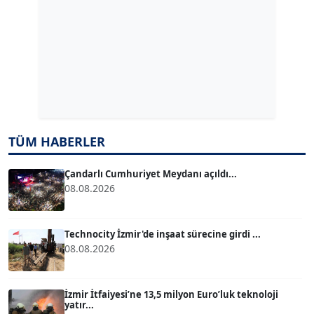
ERDAL İZGİ
Köşe Yazarı
Dr. ŞABAN ACARBAY
Köşe Yazarı
TÜM HABERLER
TUĞÇE TUĞSAVUL BAYSOY
T
Köşe Yazarı
Çandarlı Cumhuriyet Meydanı açıldı...
08.08.2026
ATİLLA KÖPRÜLÜOĞLU
Köşe Yazarı
Technocity İzmir'de inşaat sürecine girdi ...
08.08.2026
BÜLENT GÜRLÜK
Köşe Yazarı
İzmir İtfaiyesi’ne 13,5 milyon Euro’luk teknoloji
yatır...