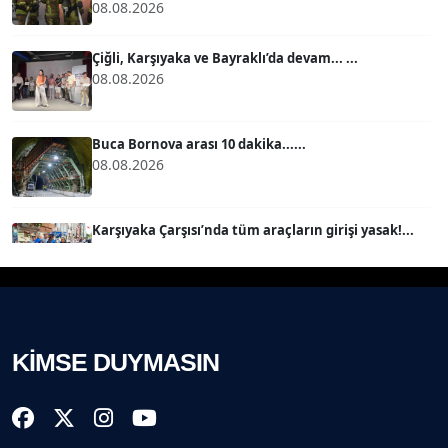
08.08.2026
MERT ERBOY
Köşe Yazarı
Çiğli, Karşıyaka ve Bayraklı’da devam... ...
08.08.2026
BÜLENT SAĞLAM
B
Köşe Yazarı
Buca Bornova arası 10 dakika......
08.08.2026
SEVGİ MOLVA
Köşe Yazarı
Karşıyaka Çarşısı’nda tüm araçların girişi yasak!...
08.08.2026
Prof. Dr. BİLGE DONUK
Köşe Yazarı
Mert Demir Grammy'de jüri......
08.08.2026
KİMSE DUYMASIN
AVNİ ERBOY
Köşe Yazarı
Nilüfer Çınarlı Mutlu ve Meclis Üyeleri YENİ Parti'ye
k...
08.08.2026