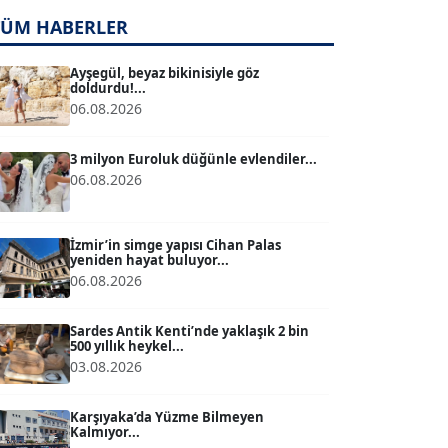
TÜM HABERLER
TUĞÇE TUĞSAVUL BAYSOY
T
Köşe Yazarı
Ayşegül, beyaz bikinisiyle göz
doldurdu!...
06.08.2026
ATİLLA KÖPRÜLÜOĞLU
Köşe Yazarı
3 milyon Euroluk düğünle evlendiler...
06.08.2026
BÜLENT GÜRLÜK
Köşe Yazarı
İzmir’in simge yapısı Cihan Palas
yeniden hayat buluyor...
06.08.2026
MERT ERBOY
Köşe Yazarı
Sardes Antik Kenti’nde yaklaşık 2 bin
500 yıllık heykel...
03.08.2026
BÜLENT SAĞLAM
B
Köşe Yazarı
Karşıyaka’da Yüzme Bilmeyen
Kalmıyor...