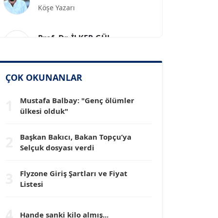
Prof. Dr. İLKER GÜL
Köşe Yazarı
SİNAN GENÇ
ÇOK OKUNANLAR
Köşe Yazarı
Mustafa Balbay: "Genç ölümler
1
ülkesi olduk"
Dr. HAKAN TARTAN
Köşe Yazarı
Başkan Bakıcı, Bakan Topçu’ya
2
Selçuk dosyası verdi
Prof. Dr. YÜCEL OCAK
Köşe Yazarı
Flyzone Giriş Şartları ve Fiyat
3
Listesi
TEOMAN GÜRAY
Köşe Yazarı
4
Hande sanki kilo almış...