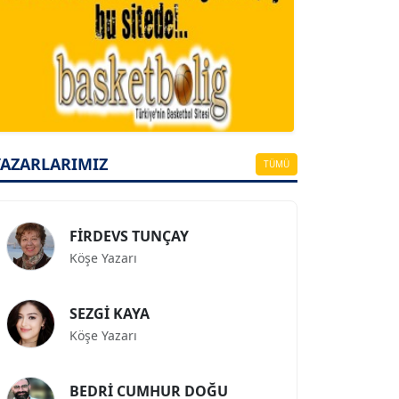
A. BAHRİ VRESKALA
Köşe Yazarı
ESAT ERÇETİNGÖZ
YAZARLARIMIZ
Köşe Yazarı
TÜMÜ
FİRDEVS TUNÇAY
Köşe Yazarı
SEZGİ KAYA
Köşe Yazarı
BEDRİ CUMHUR DOĞU
Köşe Yazarı