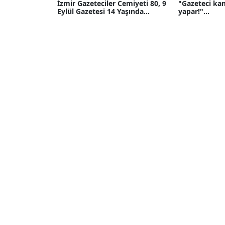
İzmir Gazeteciler Cemiyeti 80, 9
"Gazeteci ka
Eylül Gazetesi 14 Yaşında...
yapar!"...