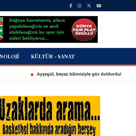
NOLOJI
KÜLTÜR - SANAT
Ayşegül, beyaz bikinisiyle göz doldurdu!
3 m