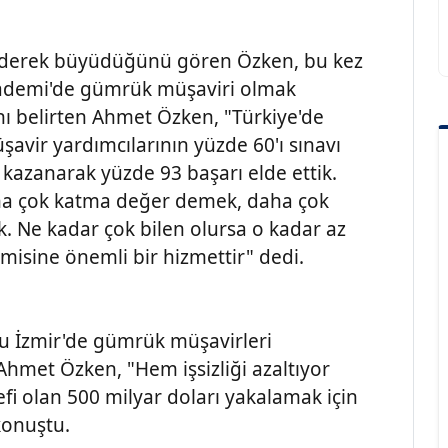
 giderek büyüdüğünü gören Özken, bu kez
kademi'de gümrük müşaviri olmak
ını belirten Ahmet Özken, "Türkiye'de
avir yardımcılarının yüzde 60'ı sınavı
i kazanarak yüzde 93 başarı elde ettik.
aha çok katma değer demek, daha çok
k. Ne kadar çok bilen olursa o kadar az
misine önemli bir hizmettir" dedi.
ğu İzmir'de gümrük müşavirleri
hmet Özken, "Hem işsizliği azaltıyor
fi olan 500 milyar doları yakalamak için
 konuştu.