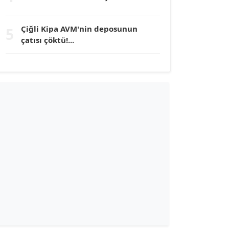
TUNÇ AFŞAR
Çiğli Kipa AVM'nin deposunun
5
Köşe Yazarı
çatısı çöktü!...
YILMAZ DURMAZ
Köşe Yazarı
GÜLPERİ ALTUN KILIÇ
Köşe Yazarı
ERDAL İZGİ
Köşe Yazarı
Dr. ŞABAN ACARBAY
Köşe Yazarı