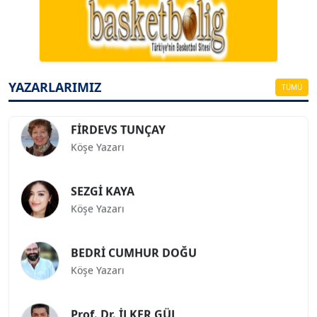
Köşe Yazarı
ESAT ERÇETİNGÖZ
Köşe Yazarı
YAZARLARIMIZ
TÜMÜ
FİRDEVS TUNÇAY
Köşe Yazarı
SEZGİ KAYA
Köşe Yazarı
BEDRİ CUMHUR DOĞU
Köşe Yazarı
Prof. Dr. İLKER GÜL
Köşe Yazarı