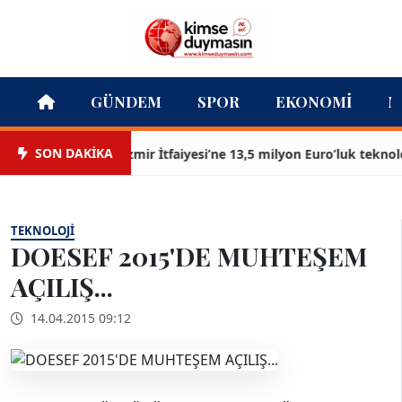
GÜNDEM
SPOR
EKONOMI
M
SON DAKİKA
İzmir İtfaiyesi’ne 13,5 milyon Euro’luk teknoloji ya
TEKNOLOJI
DOESEF 2015'DE MUHTEŞEM
AÇILIŞ...
14.04.2015 09:12