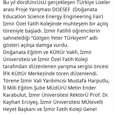
Bu yıl dördÜncÜsÜ gerçekleşen TÜrkiye Liseler
arası Proje Yarışması DOESEF (Doğanata
Education Science Energy Engineering Fair)
İzmir Özel Fatih Kolejinde muhteşem bir açılış
töreniyle başladı. İzmir Fatihli öğrencilerin
sahnelediği “Gölgen Yeter TÜrkiyem” adlı
gösteri açılışa damga vurdu.
Doğanata Eğitim ve KÜltÜr Vakfı, İzmir
Üniversitesi ve İzmir Özel Fatih Koleji
tarafından dÜzenlenen yarışma sergisi öncesi
İFK KÜltÜr Merkezinde tören dÜzenlendi.
Törene İzmir Vali Yardımcısı Mustafa Harputlu,
İl Milli Eğitim Şube MÜdÜrÜ Metin Ender
Karabulut, İzmir Üniversitesi RektörÜ Prof. Dr.
Kayhan Erciyeş, İzmir Üniversitesi MÜtevelli
Heyet Başkanı ve İzmir Fatih Koleji Genel