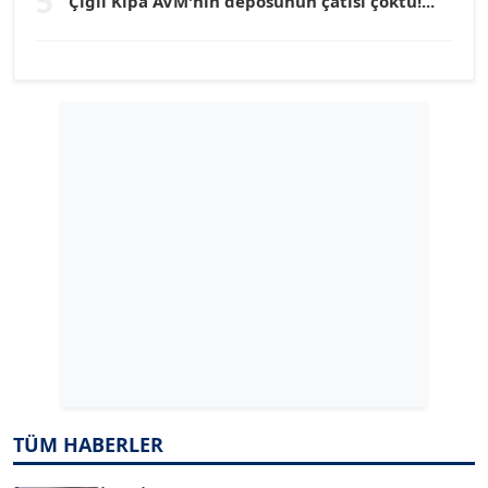
5
Çiğli Kipa AVM'nin deposunun çatısı çöktü!...
YILMAZ DURMAZ
Köşe Yazarı
GÜLPERİ ALTUN KILIÇ
Köşe Yazarı
ERDAL İZGİ
Köşe Yazarı
Dr. ŞABAN ACARBAY
Köşe Yazarı
TUĞÇE TUĞSAVUL BAYSOY
T
TÜM HABERLER
Köşe Yazarı