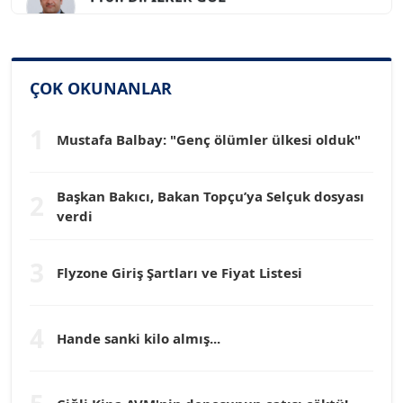
SİNAN GENÇ
Köşe Yazarı
ÇOK OKUNANLAR
1
Dr. HAKAN TARTAN
Mustafa Balbay: "Genç ölümler ülkesi olduk"
Köşe Yazarı
Başkan Bakıcı, Bakan Topçu’ya Selçuk dosyası
2
Prof. Dr. YÜCEL OCAK
verdi
Köşe Yazarı
3
Flyzone Giriş Şartları ve Fiyat Listesi
TEOMAN GÜRAY
Köşe Yazarı
4
Hande sanki kilo almış...
TUNÇ AFŞAR
Köşe Yazarı