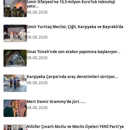
İzmir İtfaiyesi’ne 13,5 milyon Euro’luk teknoloji
yatır...
ATİLLA KÖPRÜLÜOĞLU
08.08.2026
Köşe Yazarı
İzmir Yurttaş Meclisi; Çiğli, Karşıyaka ve Bayraklı’da
...
BÜLENT GÜRLÜK
08.08.2026
Köşe Yazarı
Onat Tüneli'nde son etabın yapımına başlanıyor...
08.08.2026
MERT ERBOY
Köşe Yazarı
Karşıyaka Çarşısı’nda araç denetimleri sürüyor...
08.08.2026
BÜLENT SAĞLAM
B
Köşe Yazarı
Mert Demir Grammy'de jüri......
08.08.2026
SEVGİ MOLVA
Köşe Yazarı
Nilüfer Çınarlı Mutlu ve Meclis Üyeleri YENİ Parti'ye