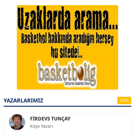
A. BAHRİ VRESKALA
Köşe Yazarı
ESAT ERÇETİNGÖZ
Köşe Yazarı
YAZARLARIMIZ
TÜMÜ
FİRDEVS TUNÇAY
Köşe Yazarı