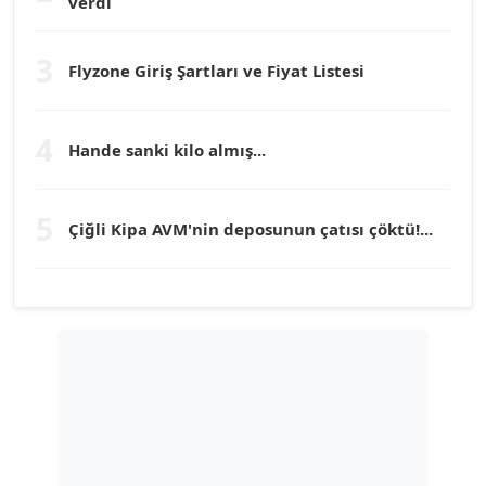
Prof. Dr. YÜCEL OCAK
verdi
Köşe Yazarı
3
Flyzone Giriş Şartları ve Fiyat Listesi
TEOMAN GÜRAY
Köşe Yazarı
4
Hande sanki kilo almış...
TUNÇ AFŞAR
Köşe Yazarı
5
Çiğli Kipa AVM'nin deposunun çatısı çöktü!...
YILMAZ DURMAZ
Köşe Yazarı
GÜLPERİ ALTUN KILIÇ
Köşe Yazarı
ERDAL İZGİ