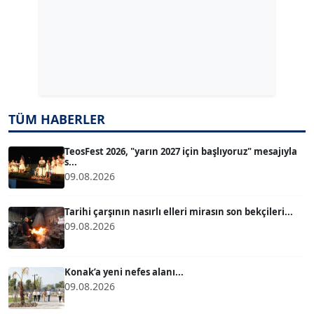
Köşe Yazarı
Dr. ŞABAN ACARBAY
Köşe Yazarı
TUĞÇE TUĞSAVUL BAYSOY
TÜM HABERLER
T
Köşe Yazarı
TeosFest 2026, "yarın 2027 için başlıyoruz" mesajıyla
s...
ATİLLA KÖPRÜLÜOĞLU
09.08.2026
Köşe Yazarı
Tarihi çarşının nasırlı elleri mirasın son bekçileri...
09.08.2026
BÜLENT GÜRLÜK
Köşe Yazarı
Konak’a yeni nefes alanı...
09.08.2026
MERT ERBOY
Köşe Yazarı