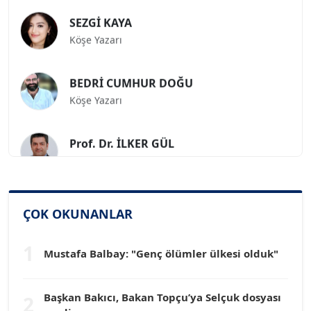
SEZGİ KAYA
Köşe Yazarı
BEDRİ CUMHUR DOĞU
Köşe Yazarı
Prof. Dr. İLKER GÜL
Köşe Yazarı
SİNAN GENÇ
Köşe Yazarı
ÇOK OKUNANLAR
1
Dr. HAKAN TARTAN
Mustafa Balbay: "Genç ölümler ülkesi olduk"
Köşe Yazarı
Başkan Bakıcı, Bakan Topçu’ya Selçuk dosyası
2