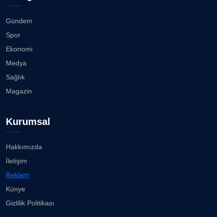
Buca Bornova arası 10 dakika......
08.08.2026
Gündem
CAN BARHAN
Spor
Köşe Yazarı
Karşıyaka Çarşısı’nda tüm araçların girişi yasak!...
Ekonomi
08.08.2026
Medya
Prof. Dr. SEYHAN HASIRCI
Sağlık
Köşe Yazarı
Mert Demir Grammy'de jüri......
Magazin
08.08.2026
Prof. Dr. YAVUZ TAŞKIRAN
Köşe Yazarı
Kurumsal
Nilüfer Çınarlı Mutlu ve Meclis Üyeleri YENİ Parti'ye
k...
08.08.2026
Hakkımızda
ERDOGAN ARIPINAR
İletişim
Köşe Yazarı
Buca Kent Belleği Sergisi’nde eğlenceli keşif
Reklam
yolculuğu...
08.08.2026
Künye
A. BAHRİ VRESKALA
Gizlilik Politikası
Köşe Yazarı
Başkan Eşki’den Çamdibi çıkarması...