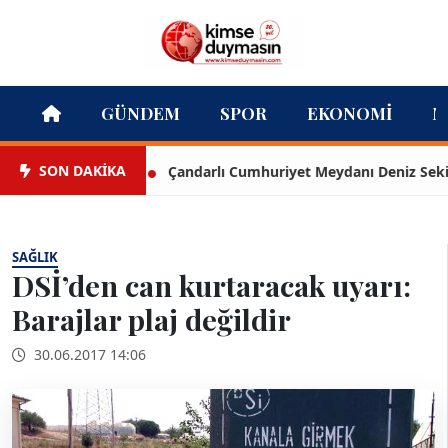
GÜNDEM
SPOR
EKONOMI
M
SON DAKİKA
Çandarlı Cumhuriyet Meydanı Deniz Seki ile a
SAĞLIK
DSİ’den can kurtaracak uyarı:
Barajlar plaj değildir
30.06.2017 14:06