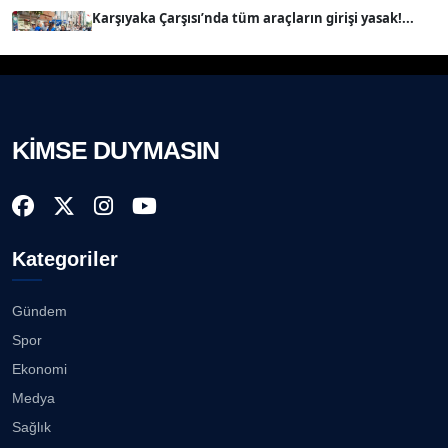
Köşe Yazarı
Karşıyaka Çarşısı’nda tüm araçların girişi yasak!...
08.08.2026
Prof. Dr. BİLGE DONUK
Köşe Yazarı
Mert Demir Grammy'de jüri......
08.08.2026
KİMSE DUYMASIN
AVNİ ERBOY
Köşe Yazarı
Nilüfer Çınarlı Mutlu ve Meclis Üyeleri YENİ Parti'ye
k...
08.08.2026
Doç. Dr. LEVENT KÖSTEM
D
Kategoriler
Köşe Yazarı
Buca Kent Belleği Sergisi’nde eğlenceli keşif
yolculuğu...
08.08.2026
Gündem
CAN BARHAN
Spor
Köşe Yazarı
Başkan Eşki’den Çamdibi çıkarması...
Ekonomi
08.08.2026
Medya
Prof. Dr. SEYHAN HASIRCI
Sağlık
Köşe Yazarı