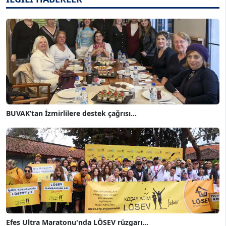
BUVAK’tan İzmirlilere destek çağrısı...
Efes Ultra Maratonu'nda LÖSEV rüzgarı...