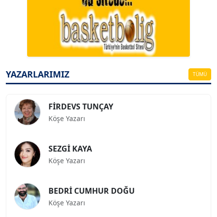
A. BAHRİ VRESKALA
Köşe Yazarı
ESAT ERÇETİNGÖZ
Köşe Yazarı
YAZARLARIMIZ
TÜMÜ
FİRDEVS TUNÇAY
Köşe Yazarı
SEZGİ KAYA
Köşe Yazarı
BEDRİ CUMHUR DOĞU
Köşe Yazarı