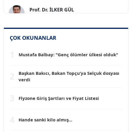
Prof. Dr. İLKER GÜL
Köşe Yazarı
SİNAN GENÇ
ÇOK OKUNANLAR
Köşe Yazarı
1
Mustafa Balbay: "Genç ölümler ülkesi olduk"
Dr. HAKAN TARTAN
Köşe Yazarı
Başkan Bakıcı, Bakan Topçu’ya Selçuk dosyası
2
verdi
Prof. Dr. YÜCEL OCAK
Köşe Yazarı
3
Flyzone Giriş Şartları ve Fiyat Listesi
TEOMAN GÜRAY
Köşe Yazarı
4
Hande sanki kilo almış...