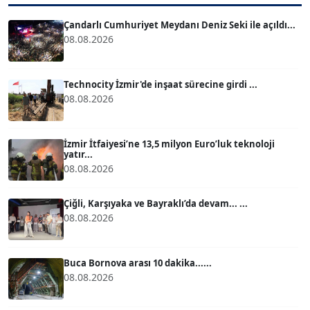
T
Köşe Yazarı
Çandarlı Cumhuriyet Meydanı Deniz Seki ile açıldı...
08.08.2026
ATİLLA KÖPRÜLÜOĞLU
Köşe Yazarı
Technocity İzmir'de inşaat sürecine girdi ...
08.08.2026
BÜLENT GÜRLÜK
Köşe Yazarı
İzmir İtfaiyesi’ne 13,5 milyon Euro’luk teknoloji
yatır...
08.08.2026
MERT ERBOY
Köşe Yazarı
Çiğli, Karşıyaka ve Bayraklı’da devam... ...
08.08.2026
BÜLENT SAĞLAM
B
Köşe Yazarı
Buca Bornova arası 10 dakika......
08.08.2026
SEVGİ MOLVA