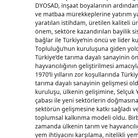
DYOSAD, inşaat boyalarının ardından 
ve matbaa mürekkeplerine yatırım yap
yaratılan istihdam, üretilen kaliteli ü
önem, sektöre kazandırılan bayilik si
bağlar ile Türkiye’nin öncü ve lider k
Topluluğu’nun kuruluşuna giden yold
Türkiye’de tarıma dayalı sanayinin ön
hayvancılığının geliştirilmesi amacıy
1970’li yılların zor koşullarında Türk
tarıma dayalı sanayinin gelişmesi ol
kuruluşu, ülkenin gelişimine, Selçuk 
çabası ile yeni sektörlerin doğmasına,
sektörün gelişmesine katkı sağladı ve
toplumsal kalkınma modeli oldu. Birbi
zamanda ülkenin tarım ve hayvancılığ
yem ihtiyacını karşılama, nitelikli y