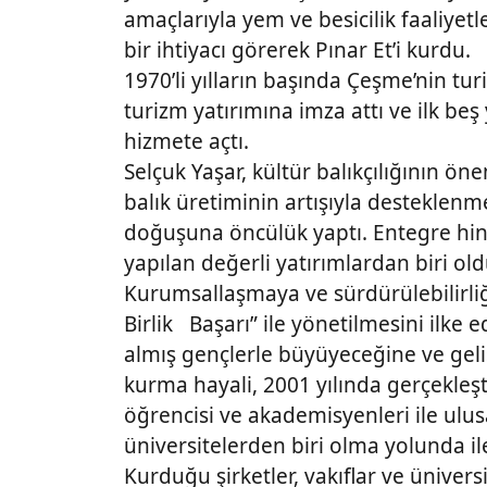
amaçlarıyla yem ve besicilik faaliyetl
bir ihtiyacı görerek Pınar Et’i kurdu.
1970’li yılların başında Çeşme’nin tu
turizm yatırımına imza attı ve ilk beş 
hizmete açtı.
Selçuk Yaşar, kültür balıkçılığının ö
balık üretiminin artışıyla desteklen
doğuşuna öncülük yaptı. Entegre hind
yapılan değerli yatırımlardan biri ol
Kurumsallaşmaya ve sürdürülebilirli
Birlik Başarı” ile yönetilmesini ilke 
almış gençlerle büyüyeceğine ve geliş
kurma hayali, 2001 yılında gerçekleşt
öğrencisi ve akademisyenleri ile ulus
üniversitelerden biri olma yolunda ile
Kurduğu şirketler, vakıflar ve ünivers