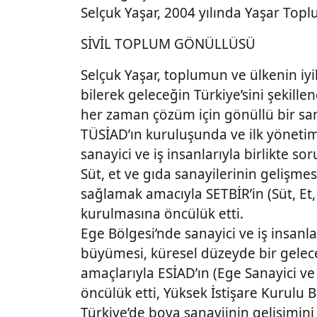
Selçuk Yaşar, 2004 yılında Yaşar Top
SİVİL TOPLUM GÖNÜLLÜSÜ
Selçuk Yaşar, toplumun ve ülkenin iyi
bilerek geleceğin Türkiye’sini şekill
her zaman çözüm için gönüllü bir san
TÜSİAD’ın kuruluşunda ve ilk yöneti
sanayici ve iş insanlarıyla birlikte so
Süt, et ve gıda sanayilerinin gelişmes
sağlamak amacıyla SETBİR’in (Süt, Et, G
kurulmasına öncülük etti.
Ege Bölgesi’nde sanayici ve iş insanla
büyümesi, küresel düzeyde bir gelece
amaçlarıyla ESİAD’ın (Ege Sanayici ve
öncülük etti, Yüksek İstişare Kurulu Ba
Türkiye’de boya sanayiinin gelişimini