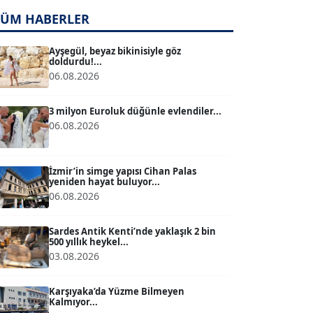
TUĞÇE TUĞSAVUL BAYSOY
T
TÜM HABERLER
Köşe Yazarı
Ayşegül, beyaz bikinisiyle göz
doldurdu!...
ATİLLA KÖPRÜLÜOĞLU
06.08.2026
Köşe Yazarı
3 milyon Euroluk düğünle evlendiler...
06.08.2026
BÜLENT GÜRLÜK
Köşe Yazarı
İzmir’in simge yapısı Cihan Palas
yeniden hayat buluyor...
MERT ERBOY
06.08.2026
Köşe Yazarı
Sardes Antik Kenti’nde yaklaşık 2 bin
500 yıllık heykel...
BÜLENT SAĞLAM
B
03.08.2026
Köşe Yazarı
Karşıyaka’da Yüzme Bilmeyen
Kalmıyor...
SEVGİ MOLVA