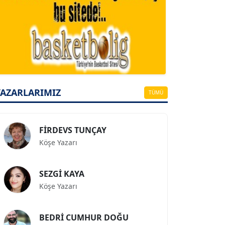
A. BAHRİ VRESKALA
Köşe Yazarı
ESAT ERÇETİNGÖZ
Köşe Yazarı
YAZARLARIMIZ
TÜMÜ
FİRDEVS TUNÇAY
Köşe Yazarı
SEZGİ KAYA
Köşe Yazarı
BEDRİ CUMHUR DOĞU
Köşe Yazarı