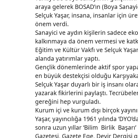
araya gelerek BOSAD’ın (Boya Sanayic
Selçuk Yaşar, insana, insanlar için 
önem verdi.
Sanayici ve aydın kişilerin sadece e
kalkınmaya da önem vermesi ve katkı
Eğitim ve Kültür Vakfı ve Selçuk Yaşa
alanda yatırımlar yaptı.
Gençlik dönemlerinde aktif spor yapa
en büyük destekçisi olduğu Karşıyak
Selçuk Yaşar duyarlı bir iş insanı ola
yazarak fikirlerini paylaştı. Tecrübe
gereğini hep vurguladı.
Kurum içi ve kurum dışı birçok yayın
Yaşar, yayıncılığa 1961 yılında ‘DYO’d
sonra uzun yıllar ‘Bilim Birlik Başarı
Gazetesi, Gazete Ege, Devir Dergisi gi