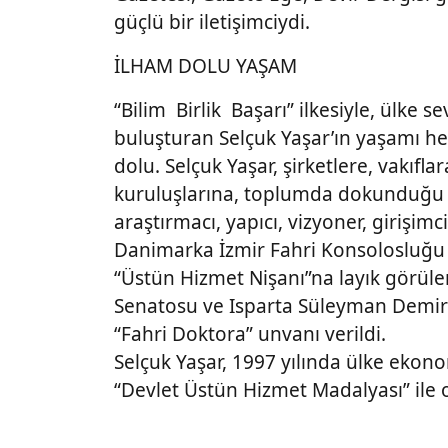
güçlü bir iletişimciydi.
İLHAM DOLU YAŞAM
“Bilim Birlik Başarı” ilkesiyle, ülke sev
buluşturan Selçuk Yaşar’ın yaşamı hep
dolu. Selçuk Yaşar, şirketlere, vakıfla
kuruluşlarına, toplumda dokunduğu i
araştırmacı, yapıcı, vizyoner, girişimci
Danimarka İzmir Fahri Konsolosluğu 
“Üstün Hizmet Nişanı”na layık görülen
Senatosu ve Isparta Süleyman Demire
“Fahri Doktora” unvanı verildi.
Selçuk Yaşar, 1997 yılında ülke ekono
“Devlet Üstün Hizmet Madalyası” ile o