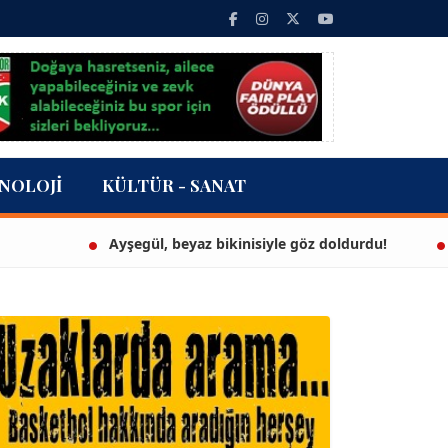
NOLOJI
KÜLTÜR - SANAT
Ayşegül, beyaz bikinisiyle göz doldurdu!
3 milyon 