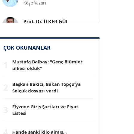
Prof. Dr. İLKER GÜL
Köşe Yazarı
SİNAN GENÇ
Köşe Yazarı
ÇOK OKUNANLAR
Mustafa Balbay: "Genç ölümler
1
Dr. HAKAN TARTAN
ülkesi olduk"
Köşe Yazarı
Başkan Bakıcı, Bakan Topçu’ya
2
Prof. Dr. YÜCEL OCAK
Selçuk dosyası verdi
Köşe Yazarı
Flyzone Giriş Şartları ve Fiyat
3
Listesi
TEOMAN GÜRAY
Köşe Yazarı
4
Hande sanki kilo almış...