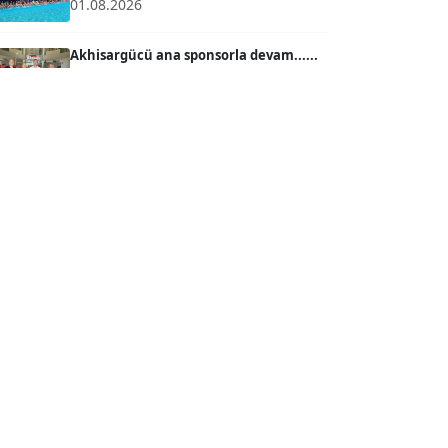
01.08.2026
Köşe Yazarı
Akhisargücü ana sponsorla devam......
29.07.2026
Prof. Dr. BİLGE DONUK
Köşe Yazarı
Ahmet Kandemir: Sorun yaratan kişiler
sorunu çözemez!...
AVNİ ERBOY
28.07.2026
Köşe Yazarı
İzmir Gazeteciler Cemiyeti 80, 9 Eylül
Gazetesi 14 Yaşı...
Doç. Dr. LEVENT KÖSTEM
28.07.2026
D
Köşe Yazarı
Akhisargücü Spor Kulübü 14 Yaşında ...
27.07.2026
CAN BARHAN
Köşe Yazarı
"Gazeteci kamu adına görev yapar!"...
23.07.2026
Prof. Dr. SEYHAN HASIRCI