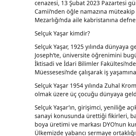
cenazesi, 13 Şubat 2023 Pazartesi gü
Camii’nden öğle namazına müteakip 
Mezarlığı’nda aile kabristanına defned
Selçuk Yaşar kimdir?
Selçuk Yaşar, 1925 yılında dünyaya ge
Joseph’te, üniversite öğrenimini bug
İktisadi ve İdari Bilimler Fakültesi’
Müessesesi’nde çalışarak iş yaşamına
Selçuk Yaşar 1954 yılında Zuhal Krom i
olmak üzere üç çocuğu dünyaya geld
Selçuk Yaşar’ın, girişimci, yeniliğe aç
sanayi konusunda ürettiği fikirleri, bab
boya üretimi ve markası DYO’nun ku
Ülkemizde yabancı sermaye ortaklığıy