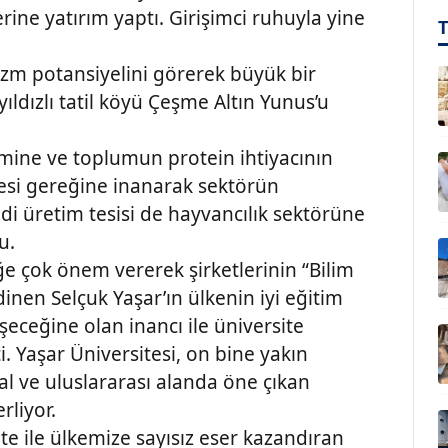
erine yatırım yaptı. Girişimci ruhuyla yine
rizm potansiyelini görerek büyük bir
yıldızlı tatil köyü Çeşme Altın Yunus’u
nemine ve toplumun protein ihtiyacının
mesi gereğine inanarak sektörün
i üretim tesisi de hayvancılık sektörüne
du.
ğe çok önem vererek şirketlerinin “Bilim
edinen Selçuk Yaşar’ın ülkenin iyi eğitim
eceğine olan inancı ile üniversite
i. Yaşar Üniversitesi, on bine yakın
al ve uluslararası alanda öne çıkan
rliyor.
ite ile ülkemize sayısız eser kazandıran