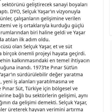
sektörünü geliştirecek sanayi boyaları
tı. DYO, Selçuk Yaşar’ın vizyonuyla
rünler, çalışanların gelişimine verilen
stemi ve iş ortaklarıyla kurduğu güçlü
urumlarından biri haline geldi ve Yaşar
a atılan ilk adım oldu.
cüsü olan Selçuk Yaşar, et ve süt
la birçok önemli projeyi hayata geçirdi.
iye’nin kalkınmasındaki en temel ihtiyacın
duğuna inandı. 1973’te Pınar Süt’ün
Yaşar’ın sürdürülebilir değer yaratma
 yeni iş alanları yaratılmasına ve
 Pınar Süt, Türkiye için bölgesel ve
rine bağlı bu sektörlerin gelişimi, aynı
ının da gelişimi demekti. Selçuk Yaşar,
emler üreterek hayvan verimini artırma