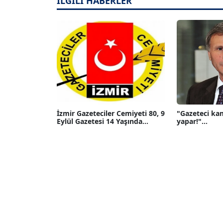
İLGİLİ HABERLER
İzmir Gazeteciler Cemiyeti 80, 9
"Gazeteci ka
Eylül Gazetesi 14 Yaşında...
yapar!"...