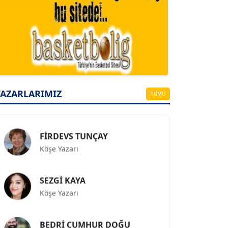
A. BAHRİ VRESKALA
Köşe Yazarı
ESAT ERÇETİNGÖZ
Köşe Yazarı
YAZARLARIMIZ
TÜMÜ
FİRDEVS TUNÇAY
Köşe Yazarı
SEZGİ KAYA
Köşe Yazarı
BEDRİ CUMHUR DOĞU
Köşe Yazarı