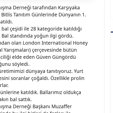
yanışma Derneği tarafından Karşıyaka
 Bitlis Tanıtım Günlerinde Dünyanın 1.
tıldı.
bal çeşidi ile 28 kategoride katıldığı
n Bal standında yoğun ilgi gördü.
rından olan London International Honey
l Yarışmaları) çerçevesinde bütün
rinciliği elde eden Güven Güngördü
ğunu söyledi.
 üretimimizi dünyaya tanıtıyoruz. Yurt
esini soranlar çoğaldı. Özellikle prolin
lar.
Günlerine katıldık. Ballarımız oldukça
kın bal sattık.
yanışma Derneği Başkanı Muzaffer