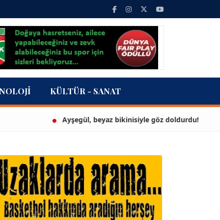
NOLOJI
KÜLTÜR - SANAT
Ayşegül, beyaz bikinisiyle göz doldurdu!
3 m