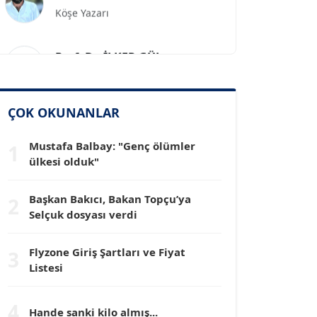
Prof. Dr. İLKER GÜL
Köşe Yazarı
SİNAN GENÇ
ÇOK OKUNANLAR
Köşe Yazarı
Mustafa Balbay: "Genç ölümler
1
ülkesi olduk"
Dr. HAKAN TARTAN
Köşe Yazarı
Başkan Bakıcı, Bakan Topçu’ya
2
Selçuk dosyası verdi
Prof. Dr. YÜCEL OCAK
Köşe Yazarı
Flyzone Giriş Şartları ve Fiyat
3
Listesi
TEOMAN GÜRAY
Köşe Yazarı
4
Hande sanki kilo almış...