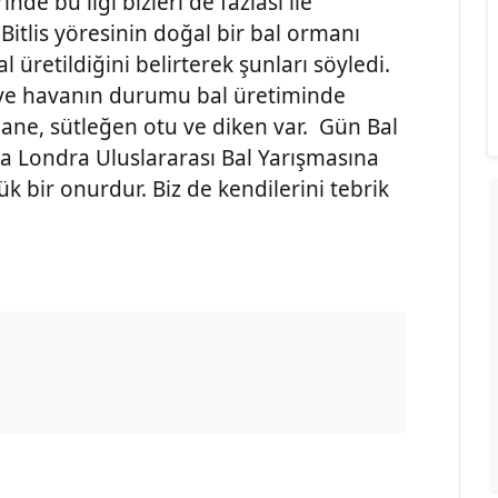
nde bu ilgi bizleri de fazlası ile
p Bitlis yöresinin doğal bir bal ormanı
üretildiğini belirterek şunları söyledi.
kı ve havanın durumu bal üretiminde
ane, sütleğen otu ve diken var. Gün Bal
na Londra Uluslararası Bal Yarışmasına
ük bir onurdur. Biz de kendilerini tebrik