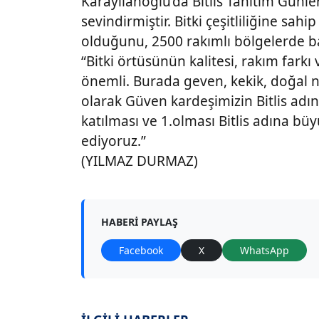
Karayılanoğlu’da Bitlis Tanıtım Günleri
sevindirmiştir. Bitki çeşitliliğine sahi
olduğunu, 2500 rakımlı bölgelerde bal 
“Bitki örtüsünün kalitesi, rakım far
önemli. Burada geven, kekik, doğal n
olarak Güven kardeşimizin Bitlis adı
katılması ve 1.olması Bitlis adına büy
ediyoruz.”
(YILMAZ DURMAZ)
HABERI PAYLAŞ
Facebook
X
WhatsApp