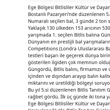
Ege Bölgesi Bitlisliler Kültür ve Da
Bostanlı Pazaryeri'nde düzenlenen 5.
Numaralı seçilen bal, 3 günde 2 ton sa
Yaklaşık 130 ülkeden 153 arıcının 530 
yarışmada 1. seçilen Bitlis balına Gü
Dünyanın en prestijli bal yarışmala
Competıtıons (Londra Uluslararası Ba
testleri başarı ile geçerek dünya bi
gösterilen ilgiden çok memnun oldu
Güngördü, Bitlis balını, firmamızı ve
içinden ve dışından arayıp balın kalit
miktarını ve üretildiği bölgeyi soruyor
Bu yıl 5.si düzenlenen Bitlis Tanıtım 
rağbet gördü. İlk üç günde iki tona ya
Ege Bölgesi Bitlisliler Kültür ve Da