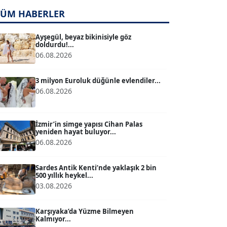
TÜM HABERLER
TUĞÇE TUĞSAVUL BAYSOY
T
Köşe Yazarı
Ayşegül, beyaz bikinisiyle göz
doldurdu!...
06.08.2026
ATİLLA KÖPRÜLÜOĞLU
Köşe Yazarı
3 milyon Euroluk düğünle evlendiler...
06.08.2026
BÜLENT GÜRLÜK
Köşe Yazarı
İzmir’in simge yapısı Cihan Palas
yeniden hayat buluyor...
06.08.2026
MERT ERBOY
Köşe Yazarı
Sardes Antik Kenti’nde yaklaşık 2 bin
500 yıllık heykel...
03.08.2026
BÜLENT SAĞLAM
B
Köşe Yazarı
Karşıyaka’da Yüzme Bilmeyen
Kalmıyor...