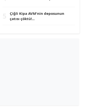
TUNÇ AFŞAR
Çiğli Kipa AVM'nin deposunun
5
Köşe Yazarı
çatısı çöktü!...
YILMAZ DURMAZ
Köşe Yazarı
GÜLPERİ ALTUN KILIÇ
Köşe Yazarı
ERDAL İZGİ
Köşe Yazarı
Dr. ŞABAN ACARBAY
Köşe Yazarı