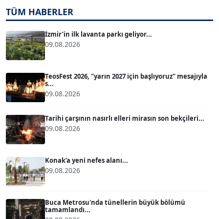
TÜM HABERLER
TUĞÇE TUĞSAVUL BAYSOY
T
Köşe Yazarı
İzmir’in ilk lavanta parkı geliyor...
09.08.2026
ATİLLA KÖPRÜLÜOĞLU
Köşe Yazarı
TeosFest 2026, "yarın 2027 için başlıyoruz" mesajıyla
s...
09.08.2026
BÜLENT GÜRLÜK
Köşe Yazarı
Tarihi çarşının nasırlı elleri mirasın son bekçileri...
09.08.2026
MERT ERBOY
Köşe Yazarı
Konak’a yeni nefes alanı...
09.08.2026
BÜLENT SAĞLAM
B
Köşe Yazarı
Buca Metrosu'nda tünellerin büyük bölümü
tamamlandı...