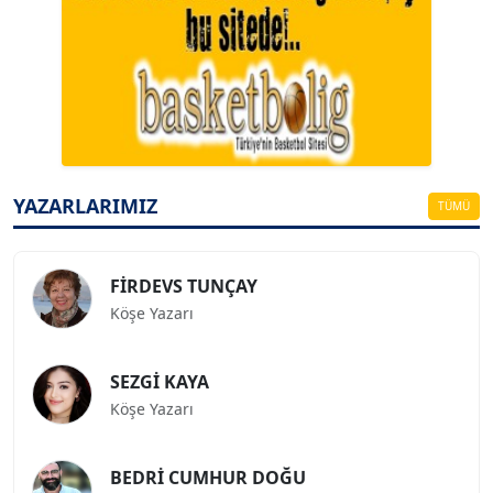
A. BAHRİ VRESKALA
Köşe Yazarı
ESAT ERÇETİNGÖZ
Köşe Yazarı
YAZARLARIMIZ
TÜMÜ
FİRDEVS TUNÇAY
Köşe Yazarı
SEZGİ KAYA
Köşe Yazarı
BEDRİ CUMHUR DOĞU
Köşe Yazarı