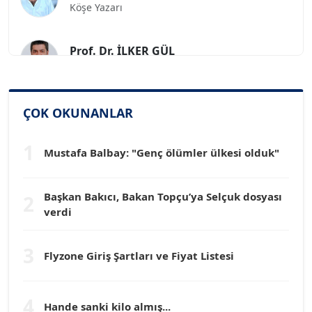
Prof. Dr. İLKER GÜL
Köşe Yazarı
SİNAN GENÇ
ÇOK OKUNANLAR
Köşe Yazarı
1
Mustafa Balbay: "Genç ölümler ülkesi olduk"
Dr. HAKAN TARTAN
Köşe Yazarı
Başkan Bakıcı, Bakan Topçu’ya Selçuk dosyası
2
verdi
Prof. Dr. YÜCEL OCAK
Köşe Yazarı
3
Flyzone Giriş Şartları ve Fiyat Listesi
TEOMAN GÜRAY
Köşe Yazarı
4
Hande sanki kilo almış...