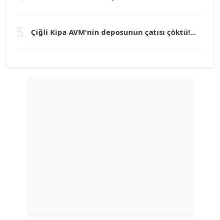
TUNÇ AFŞAR
5
Çiğli Kipa AVM'nin deposunun çatısı çöktü!...
Köşe Yazarı
YILMAZ DURMAZ
Köşe Yazarı
GÜLPERİ ALTUN KILIÇ
Köşe Yazarı
ERDAL İZGİ
Köşe Yazarı
Dr. ŞABAN ACARBAY
Köşe Yazarı