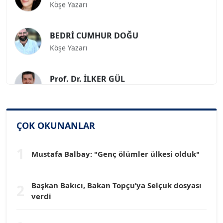
BEDRİ CUMHUR DOĞU
Köşe Yazarı
Prof. Dr. İLKER GÜL
Köşe Yazarı
SİNAN GENÇ
ÇOK OKUNANLAR
Köşe Yazarı
1
Mustafa Balbay: "Genç ölümler ülkesi olduk"
Dr. HAKAN TARTAN
Köşe Yazarı
Başkan Bakıcı, Bakan Topçu’ya Selçuk dosyası
2
verdi
Prof. Dr. YÜCEL OCAK
Köşe Yazarı