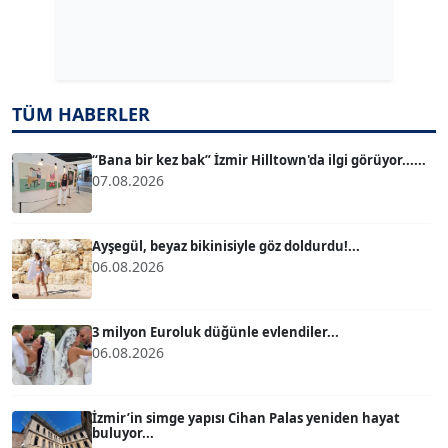
Dr. ŞABAN ACARBAY
Köşe Yazarı
TÜM HABERLER
TUĞÇE TUĞSAVUL BAYSOY
T
Köşe Yazarı
“Bana bir kez bak” İzmir Hilltown'da ilgi görüyor......
07.08.2026
ATİLLA KÖPRÜLÜOĞLU
Köşe Yazarı
Ayşegül, beyaz bikinisiyle göz doldurdu!...
06.08.2026
BÜLENT GÜRLÜK
Köşe Yazarı
3 milyon Euroluk düğünle evlendiler...
06.08.2026
MERT ERBOY
Köşe Yazarı
İzmir’in simge yapısı Cihan Palas yeniden hayat
buluyor...