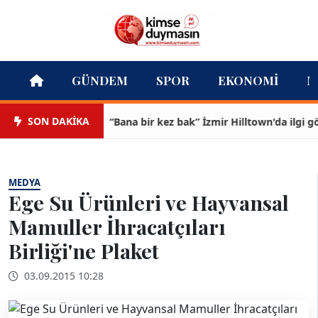
GÜNDEM
SPOR
EKONOMI
M
SON DAKİKA
“Bana bir kez bak” İzmir Hilltown'da ilgi görüyo
MEDYA
Ege Su Ürünleri ve Hayvansal
Mamuller İhracatçıları
Birliği'ne Plaket
03.09.2015 10:28