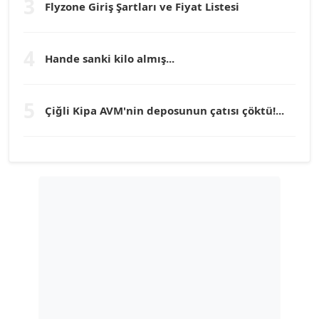
3
Flyzone Giriş Şartları ve Fiyat Listesi
TEOMAN GÜRAY
Köşe Yazarı
4
Hande sanki kilo almış...
TUNÇ AFŞAR
5
Köşe Yazarı
Çiğli Kipa AVM'nin deposunun çatısı çöktü!...
YILMAZ DURMAZ
Köşe Yazarı
GÜLPERİ ALTUN KILIÇ
Köşe Yazarı
ERDAL İZGİ
Köşe Yazarı