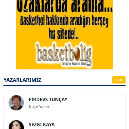
A. BAHRİ VRESKALA
Köşe Yazarı
ESAT ERÇETİNGÖZ
Köşe Yazarı
YAZARLARIMIZ
TÜMÜ
FİRDEVS TUNÇAY
Köşe Yazarı
SEZGİ KAYA
Köşe Yazarı