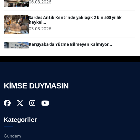
06.08.2026
BÜLENT SAĞLAM
B
Köşe Yazarı
Sardes Antik Kenti’nde yaklaşık 2 bin 500 yıllık
heykel...
03.08.2026
SEVGİ MOLVA
Köşe Yazarı
Karşıyaka’da Yüzme Bilmeyen Kalmıyor...
01.08.2026
Prof. Dr. BİLGE DONUK
Köşe Yazarı
Akhisargücü ana sponsorla devam......
29.07.2026
KİMSE DUYMASIN
AVNİ ERBOY
Köşe Yazarı
Ahmet Kandemir: Sorun yaratan kişiler sorunu
çözemez!...
28.07.2026
Doç. Dr. LEVENT KÖSTEM
D
Kategoriler
Köşe Yazarı
İzmir Gazeteciler Cemiyeti 80, 9 Eylül Gazetesi 14
Yaşı...
28.07.2026
Gündem