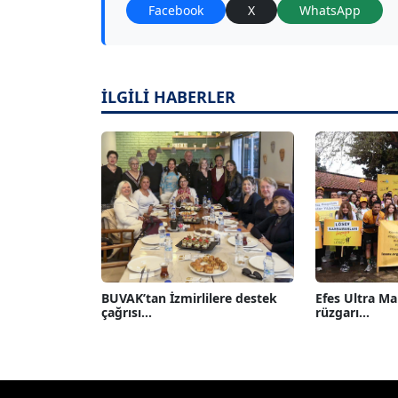
Facebook
X
WhatsApp
İLGİLİ HABERLER
BUVAK’tan İzmirlilere destek
Efes Ultra M
çağrısı...
rüzgarı...