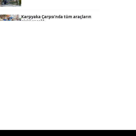
SEVGİ MOLVA
Köşe Yazarı
Karşıyaka Çarşısı’nda tüm araçların
girişi yasak!...
08.08.2026
Prof. Dr. BİLGE DONUK
Köşe Yazarı
Mert Demir Grammy'de jüri......
08.08.2026
AVNİ ERBOY
Köşe Yazarı
Nilüfer Çınarlı Mutlu ve Meclis Üyeleri
YENİ Parti'ye k...
08.08.2026
Doç. Dr. LEVENT KÖSTEM
D
Köşe Yazarı
Buca Kent Belleği Sergisi’nde eğlenceli
keşif yolculuğu...
08.08.2026
CAN BARHAN
Köşe Yazarı
Başkan Eşki’den Çamdibi çıkarması...
08.08.2026
Prof. Dr. SEYHAN HASIRCI