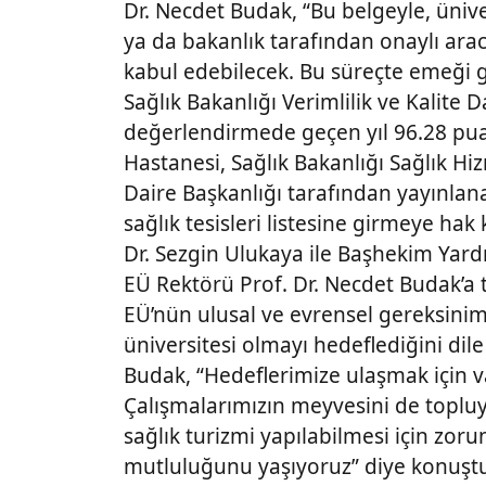
Dr. Necdet Budak, “Bu belgeyle, üni
ya da bakanlık tarafından onaylı arac
kabul edebilecek. Bu süreçte emeği g
Sağlık Bakanlığı Verimlilik ve Kalite 
değerlendirmede geçen yıl 96.28 pua
Hastanesi, Sağlık Bakanlığı Sağlık H
Daire Başkanlığı tarafından yayınlanan
sağlık tesisleri listesine girmeye ha
Dr. Sezgin Ulukaya ile Başhekim Yard
EÜ Rektörü Prof. Dr. Necdet Budak’a t
EÜ’nün ulusal ve evrensel gereksinim
üniversitesi olmayı hedeflediğini dil
Budak, “Hedeflerimize ulaşmak için v
Çalışmalarımızın meyvesini de toplu
sağlık turizmi yapılabilmesi için zoru
mutluluğunu yaşıyoruz” diye konuştu.