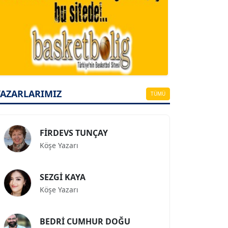
A. BAHRİ VRESKALA
Köşe Yazarı
ESAT ERÇETİNGÖZ
Köşe Yazarı
YAZARLARIMIZ
TÜMÜ
FİRDEVS TUNÇAY
Köşe Yazarı
SEZGİ KAYA
Köşe Yazarı
BEDRİ CUMHUR DOĞU
Köşe Yazarı