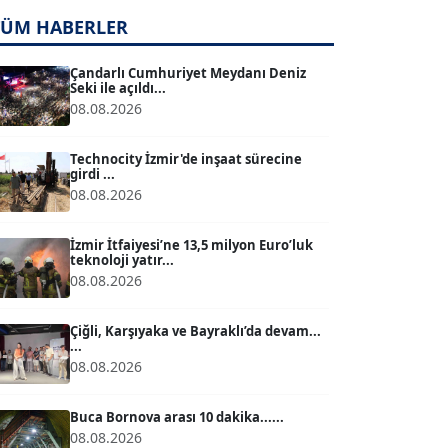
TUĞÇE TUĞSAVUL BAYSOY
TÜM HABERLER
T
Köşe Yazarı
Çandarlı Cumhuriyet Meydanı Deniz
Seki ile açıldı...
08.08.2026
ATİLLA KÖPRÜLÜOĞLU
Köşe Yazarı
Technocity İzmir'de inşaat sürecine
girdi ...
08.08.2026
BÜLENT GÜRLÜK
Köşe Yazarı
İzmir İtfaiyesi’ne 13,5 milyon Euro’luk
teknoloji yatır...
08.08.2026
MERT ERBOY
Köşe Yazarı
Çiğli, Karşıyaka ve Bayraklı’da devam...
...
08.08.2026
BÜLENT SAĞLAM
B
Köşe Yazarı
Buca Bornova arası 10 dakika......
08.08.2026