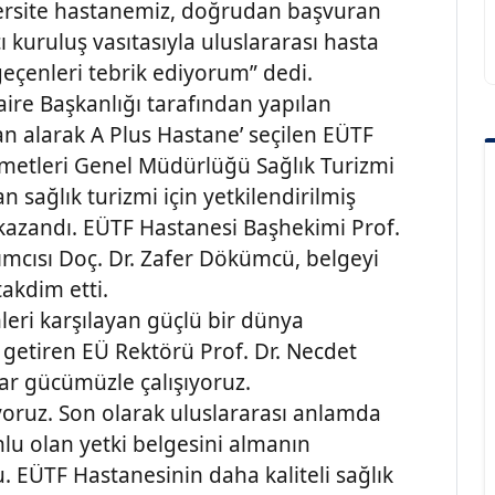
versite hastanemiz, doğrudan başvuran
ı kuruluş vasıtasıyla uluslararası hasta
eçenleri tebrik ediyorum” dedi.
Daire Başkanlığı tarafından yapılan
n alarak A Plus Hastane’ seçilen EÜTF
izmetleri Genel Müdürlüğü Sağlık Turizmi
 sağlık turizmi için yetkilendirilmiş
k kazandı. EÜTF Hastanesi Başhekimi Prof.
ımcısı Doç. Dr. Zafer Dökümcü, belgeyi
akdim etti.
leri karşılayan güçlü bir dünya
e getiren EÜ Rektörü Prof. Dr. Necdet
ar gücümüzle çalışıyoruz.
yoruz. Son olarak uluslararası anlamda
nlu olan yetki belgesini almanın
 EÜTF Hastanesinin daha kaliteli sağlık