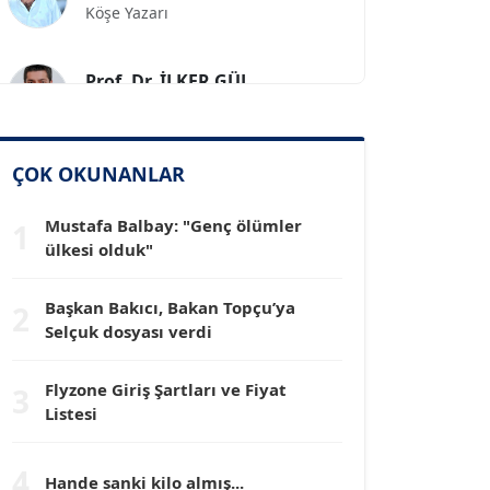
Prof. Dr. İLKER GÜL
Köşe Yazarı
SİNAN GENÇ
ÇOK OKUNANLAR
Köşe Yazarı
Mustafa Balbay: "Genç ölümler
1
Dr. HAKAN TARTAN
ülkesi olduk"
Köşe Yazarı
Başkan Bakıcı, Bakan Topçu’ya
2
Selçuk dosyası verdi
Prof. Dr. YÜCEL OCAK
Köşe Yazarı
Flyzone Giriş Şartları ve Fiyat
3
Listesi
TEOMAN GÜRAY
Köşe Yazarı
4
Hande sanki kilo almış...