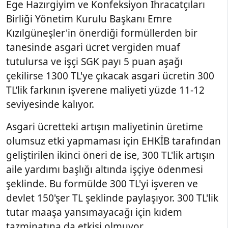
Ege Hazırgiyim ve Konfeksiyon İhracatçıları
Birliği Yönetim Kurulu Başkanı Emre
Kızılgüneşler'in önerdiği formüllerden bir
tanesinde asgari ücret vergiden muaf
tutulursa ve işçi SGK payı 5 puan aşağı
çekilirse 1300 TL'ye çıkacak asgari ücretin 300
TL’lik farkının işverene maliyeti yüzde 11-12
seviyesinde kalıyor.
Asgari ücretteki artışın maliyetinin üretime
olumsuz etki yapmaması için EHKİB tarafından
geliştirilen ikinci öneri de ise, 300 TL'lik artışın
aile yardımı başlığı altında işçiye ödenmesi
şeklinde. Bu formülde 300 TL'yi işveren ve
devlet 150'şer TL şeklinde paylaşıyor. 300 TL'lik
tutar maaşa yansımayacağı için kıdem
tazminatına da etkisi olmuyor.