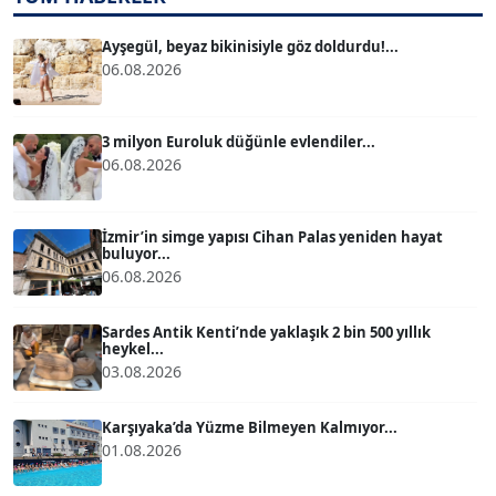
TUĞÇE TUĞSAVUL BAYSOY
T
Köşe Yazarı
Ayşegül, beyaz bikinisiyle göz doldurdu!...
06.08.2026
ATİLLA KÖPRÜLÜOĞLU
Köşe Yazarı
3 milyon Euroluk düğünle evlendiler...
06.08.2026
BÜLENT GÜRLÜK
Köşe Yazarı
İzmir’in simge yapısı Cihan Palas yeniden hayat
buluyor...
06.08.2026
MERT ERBOY
Köşe Yazarı
Sardes Antik Kenti’nde yaklaşık 2 bin 500 yıllık
heykel...
03.08.2026
BÜLENT SAĞLAM
B
Köşe Yazarı
Karşıyaka’da Yüzme Bilmeyen Kalmıyor...
01.08.2026
SEVGİ MOLVA