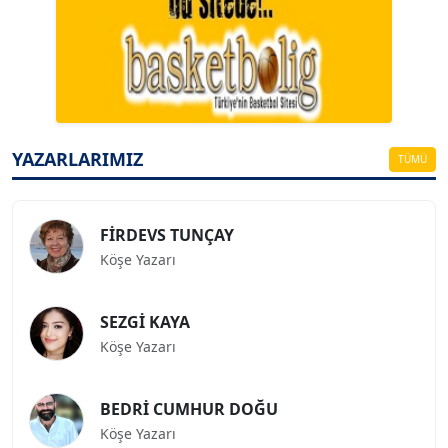
A. BAHRİ VRESKALA
Köşe Yazarı
ESAT ERÇETİNGÖZ
Köşe Yazarı
YAZARLARIMIZ
TÜMÜ
FİRDEVS TUNÇAY
Köşe Yazarı
SEZGİ KAYA
Köşe Yazarı
BEDRİ CUMHUR DOĞU
Köşe Yazarı