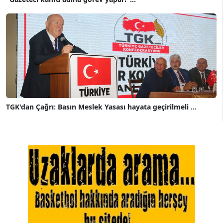
TGK'dan Çağrı: Basın Meslek Yasası hayata geçirilmeli ...