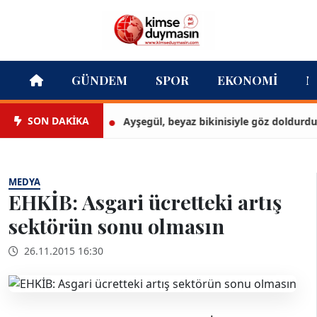
GÜNDEM
SPOR
EKONOMI
M
SON DAKİKA
Ayşegül, beyaz bikinisiyle göz doldurdu!
MEDYA
EHKİB: Asgari ücretteki artış
sektörün sonu olmasın
26.11.2015 16:30