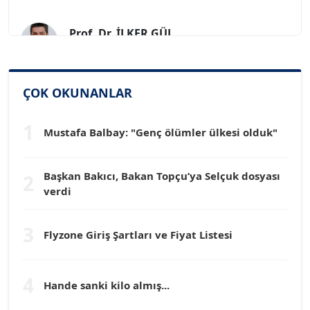
Prof. Dr. İLKER GÜL
Köşe Yazarı
SİNAN GENÇ
ÇOK OKUNANLAR
Köşe Yazarı
1
Mustafa Balbay: "Genç ölümler ülkesi olduk"
Dr. HAKAN TARTAN
Köşe Yazarı
Başkan Bakıcı, Bakan Topçu’ya Selçuk dosyası
2
verdi
Prof. Dr. YÜCEL OCAK
Köşe Yazarı
3
Flyzone Giriş Şartları ve Fiyat Listesi
TEOMAN GÜRAY
4
Köşe Yazarı
Hande sanki kilo almış...